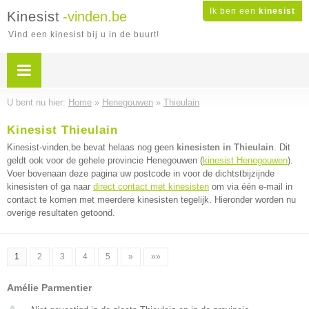
Ik ben een
kinesist
Kinesist
-vinden.be
Vind een kinesist bij u in de buurt!
U bent nu hier:
Home
»
Henegouwen
»
Thieulain
Kinesist Thieulain
Kinesist-vinden.be bevat helaas nog geen
kinesisten in Thieulain
. Dit
geldt ook voor de gehele provincie Henegouwen (
kinesist Henegouwen
).
Voer bovenaan deze pagina uw postcode in voor de dichtstbijzijnde
kinesisten of ga naar
direct contact met kinesisten
om via één e-mail in
contact te komen met meerdere kinesisten tegelijk. Hieronder worden nu
overige resultaten getoond.
1
2
3
4
5
»
»»
Amélie Parmentier