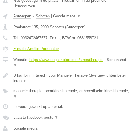
Niet gevestigd in de plaats Thieulain en in de provincie
Henegouwen.
Antwerpen
»
Schoten
|
Google maps
▼
Paalstraat 135
,
2900
Schoten
(
Antwerpen
)
Tel:
0032472467577
, Fax:
-
, BTW-nr:
0681558721
E-mail › Amélie Parmentier
Website:
https://www.cognimotori.com/kinesitherapie
|
Screenshot
▼
U kan bij mij terecht voor Manuele Therapie (dwz gewrichten beter
laten
▼
manuele therapie, sportkinesitherapie, orthopedische kinesitherapie,
▼
Er wordt gewerkt op afspraak.
Laatste facebook posts
▼
Sociale media: