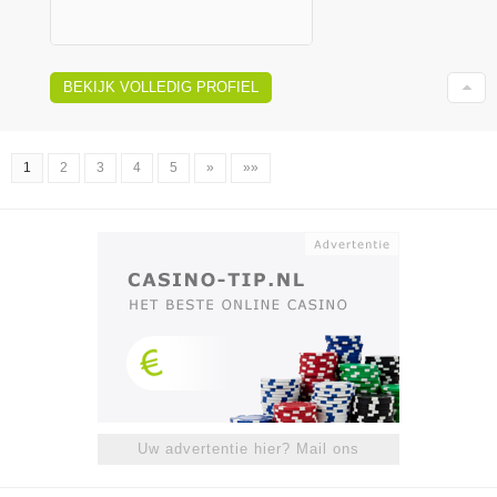
BEKIJK VOLLEDIG PROFIEL
1
2
3
4
5
»
»»
Uw advertentie hier? Mail ons