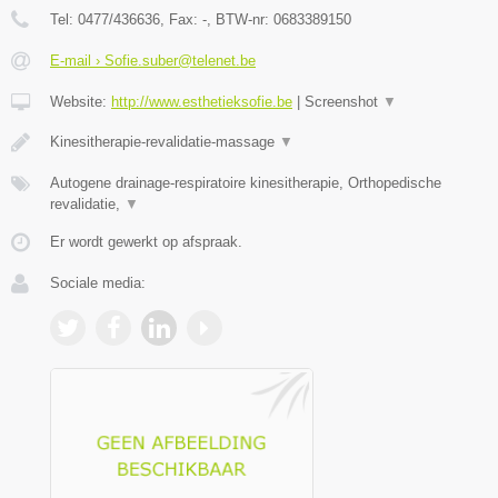
Tel:
0477/436636
, Fax:
-
, BTW-nr:
0683389150
E-mail › Sofie.suber@telenet.be
Website:
http://www.esthetieksofie.be
|
Screenshot
▼
Kinesitherapie-revalidatie-massage
▼
Autogene drainage-respiratoire kinesitherapie, Orthopedische
revalidatie,
▼
Er wordt gewerkt op afspraak.
Sociale media: