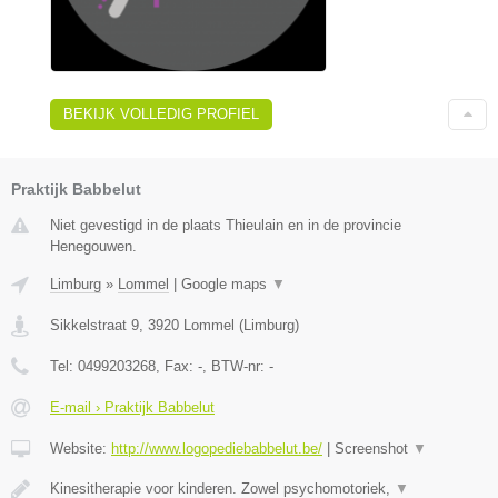
BEKIJK VOLLEDIG PROFIEL
Praktijk Babbelut
Niet gevestigd in de plaats Thieulain en in de provincie
Henegouwen.
Limburg
»
Lommel
|
Google maps
▼
Sikkelstraat 9
,
3920
Lommel
(
Limburg
)
Tel:
0499203268
, Fax:
-
, BTW-nr:
-
E-mail › Praktijk Babbelut
Website:
http://www.logopediebabbelut.be/
|
Screenshot
▼
Kinesitherapie voor kinderen. Zowel psychomotoriek,
▼