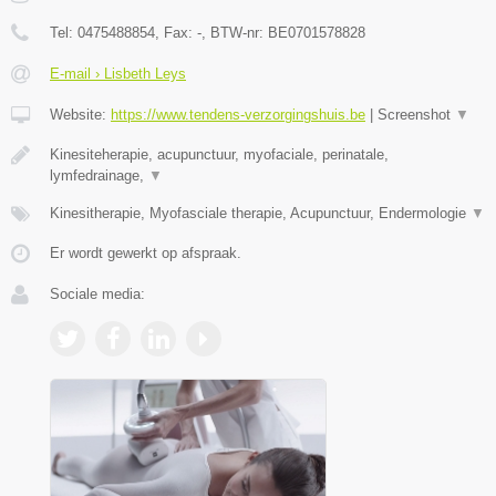
Tel:
0475488854
, Fax:
-
, BTW-nr:
BE0701578828
E-mail › Lisbeth Leys
Website:
https://www.tendens-verzorgingshuis.be
|
Screenshot
▼
Kinesiteherapie, acupunctuur, myofaciale, perinatale,
lymfedrainage,
▼
Kinesitherapie, Myofasciale therapie, Acupunctuur, Endermologie
▼
Er wordt gewerkt op afspraak.
Sociale media: