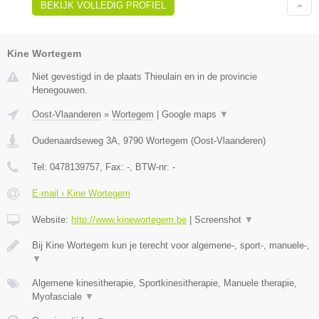
BEKIJK VOLLEDIG PROFIEL
Kine Wortegem
Niet gevestigd in de plaats Thieulain en in de provincie
Henegouwen.
Oost-Vlaanderen
»
Wortegem
|
Google maps
▼
Oudenaardseweg 3A
,
9790
Wortegem
(
Oost-Vlaanderen
)
Tel:
0478139757
, Fax:
-
, BTW-nr:
-
E-mail › Kine Wortegem
Website:
http://www.kinewortegem.be
|
Screenshot
▼
Bij Kine Wortegem kun je terecht voor algemene-, sport-, manuele-,
▼
Algemene kinesitherapie, Sportkinesitherapie, Manuele therapie,
Myofasciale
▼