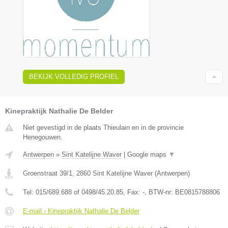
BEKIJK VOLLEDIG PROFIEL
Kinepraktijk Nathalie De Belder
Niet gevestigd in de plaats Thieulain en in de provincie
Henegouwen.
Antwerpen
»
Sint Katelijne Waver
|
Google maps
▼
Groenstraat 39/1
,
2860
Sint Katelijne Waver
(
Antwerpen
)
Tel:
015/689.688 of 0498/45.20.85
, Fax:
-
, BTW-nr:
BE0815788806
E-mail › Kinepraktijk Nathalie De Belder