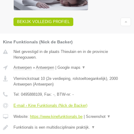
BEKIJK VOLLEDIG PROFIEL
Kine Funktionals (Nick de Backer)
Niet gevestigd in de plaats Thieulain en in de provincie
Henegouwen.
Antwerpen
»
Antwerpen
|
Google maps
▼
Vleminckstraat 10 (2e verdieping, rolstoeltoegankelijk)
,
2000
Antwerpen
(
Antwerpen
)
Tel:
0495888109
, Fax:
-
, BTW-nr:
-
E-mail › Kine Funktionals (Nick de Backer)
Website:
https://www.kinefunktionals.be
|
Screenshot
▼
Funktionals is een multidisciplinaire praktijk.
▼