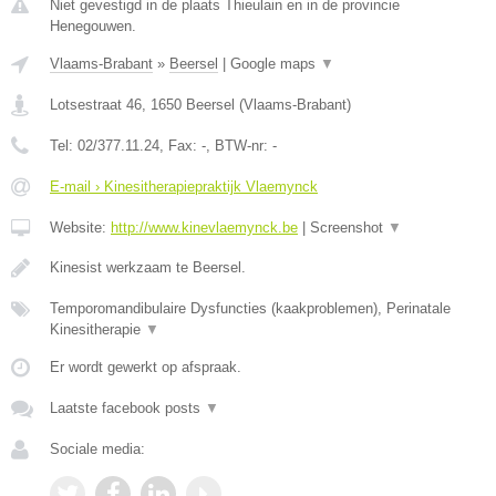
Niet gevestigd in de plaats Thieulain en in de provincie
Henegouwen.
Vlaams-Brabant
»
Beersel
|
Google maps
▼
Lotsestraat 46
,
1650
Beersel
(
Vlaams-Brabant
)
Tel:
02/377.11.24
, Fax:
-
, BTW-nr:
-
E-mail › Kinesitherapiepraktijk Vlaemynck
Website:
http://www.kinevlaemynck.be
|
Screenshot
▼
Kinesist werkzaam te Beersel.
Temporomandibulaire Dysfuncties (kaakproblemen), Perinatale
Kinesitherapie
▼
Er wordt gewerkt op afspraak.
Laatste facebook posts
▼
Sociale media: