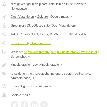
Niet gevestigd in de plaats Thieulain en in de provincie
Henegouwen.
Oost-Vlaanderen
»
Zelzate
|
Google maps
▼
Groenplein 33
,
9060
Zelzate
(
Oost-Vlaanderen
)
Tel:
+32 476609363
, Fax:
-
, BTW-nr:
BE 0826.417.432
E-mail › Pattijn Frederik bvba
Website:
http://www.frederik-pattijn-kinesitherapie7.webnode.nl
|
Screenshot
▼
kinesitherapie - sportkinesitherapie
▼
revalidatie na orthopedische ingrepen, sportkinesitherapie,
lymfedrainage,
▼
Er wordt gewerkt op afspraak.
Sociale media: