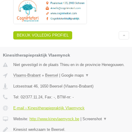
BEKIJK VOLLEDIG PROFIEL
Kinesitherapiepraktijk Vlaemynck
Niet gevestigd in de plaats Thieu en in de provincie Henegouwen.
Vlaams-Brabant
»
Beersel
|
Google maps
▼
Lotsestraat 46
,
1650
Beersel
(
Vlaams-Brabant
)
Tel:
02/377.11.24
, Fax:
-
, BTW-nr:
-
E-mail › Kinesitherapiepraktijk Vlaemynck
Website:
http://www.kinevlaemynck.be
|
Screenshot
▼
Kinesist werkzaam te Beersel.