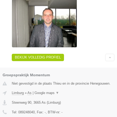
BEKIJK VOLLEDIG PROFIEL
Groepspraktijk Momentum
Niet gevestigd in de plaats Thieu en in de provincie Henegouwen.
Limburg
»
As
|
Google maps
▼
Steenweg 90
,
3665
As
(
Limburg
)
Tel:
089248040
, Fax:
-
, BTW-nr:
-