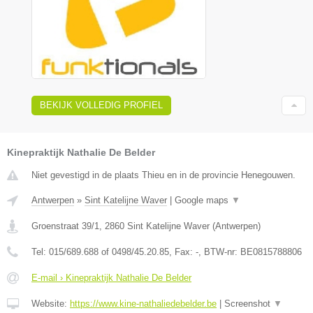
BEKIJK VOLLEDIG PROFIEL
Kinepraktijk Nathalie De Belder
Niet gevestigd in de plaats Thieu en in de provincie Henegouwen.
Antwerpen
»
Sint Katelijne Waver
|
Google maps
▼
Groenstraat 39/1
,
2860
Sint Katelijne Waver
(
Antwerpen
)
Tel:
015/689.688 of 0498/45.20.85
, Fax:
-
, BTW-nr:
BE0815788806
E-mail › Kinepraktijk Nathalie De Belder
Website:
https://www.kine-nathaliedebelder.be
|
Screenshot
▼