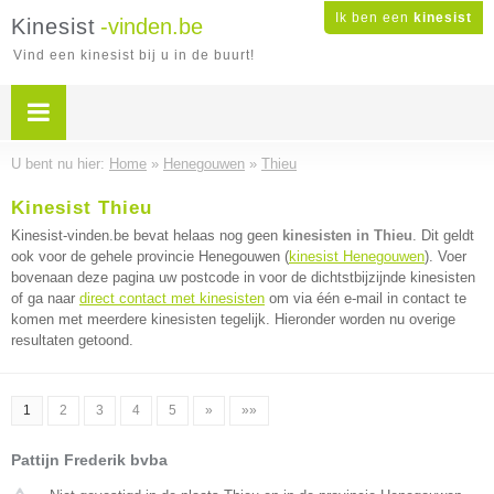
Ik ben een
kinesist
Kinesist
-vinden.be
Vind een kinesist bij u in de buurt!
U bent nu hier:
Home
»
Henegouwen
»
Thieu
Kinesist Thieu
Kinesist-vinden.be bevat helaas nog geen
kinesisten in Thieu
. Dit geldt
ook voor de gehele provincie Henegouwen (
kinesist Henegouwen
). Voer
bovenaan deze pagina uw postcode in voor de dichtstbijzijnde kinesisten
of ga naar
direct contact met kinesisten
om via één e-mail in contact te
komen met meerdere kinesisten tegelijk. Hieronder worden nu overige
resultaten getoond.
1
2
3
4
5
»
»»
Pattijn Frederik bvba