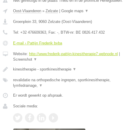
Niet gevestigd in de plaats Thieu en in de provincie Henegouwen.
Oost-Vlaanderen
»
Zelzate
|
Google maps
▼
Groenplein 33
,
9060
Zelzate
(
Oost-Vlaanderen
)
Tel:
+32 476609363
, Fax:
-
, BTW-nr:
BE 0826.417.432
E-mail › Pattijn Frederik bvba
Website:
http://www.frederik-pattijn-kinesitherapie7.webnode.nl
|
Screenshot
▼
kinesitherapie - sportkinesitherapie
▼
revalidatie na orthopedische ingrepen, sportkinesitherapie,
lymfedrainage,
▼
Er wordt gewerkt op afspraak.
Sociale media: