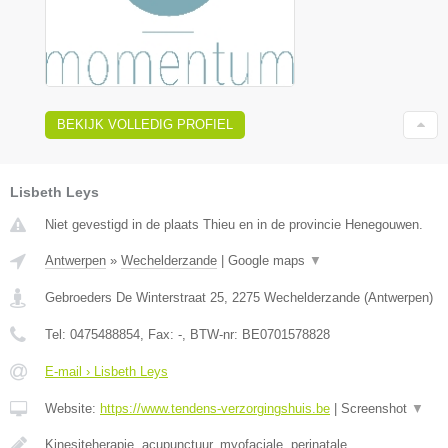
BEKIJK VOLLEDIG PROFIEL
Lisbeth Leys
Niet gevestigd in de plaats Thieu en in de provincie Henegouwen.
Antwerpen
»
Wechelderzande
|
Google maps
▼
Gebroeders De Winterstraat 25
,
2275
Wechelderzande
(
Antwerpen
)
Tel:
0475488854
, Fax:
-
, BTW-nr:
BE0701578828
E-mail › Lisbeth Leys
Website:
https://www.tendens-verzorgingshuis.be
|
Screenshot
▼
Kinesiteherapie, acupunctuur, myofaciale, perinatale,