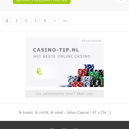
1
2
3
4
5
»
»»
Uw advertentie hier? Mail ons
Ik kwam, ik zocht, ik vond - Julius Caesar / 47 v.Chr. ;)