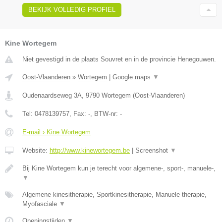
BEKIJK VOLLEDIG PROFIEL
Kine Wortegem
Niet gevestigd in de plaats Souvret en in de provincie Henegouwen.
Oost-Vlaanderen
»
Wortegem
|
Google maps
▼
Oudenaardseweg 3A
,
9790
Wortegem
(
Oost-Vlaanderen
)
Tel:
0478139757
, Fax:
-
, BTW-nr:
-
E-mail › Kine Wortegem
Website:
http://www.kinewortegem.be
|
Screenshot
▼
Bij Kine Wortegem kun je terecht voor algemene-, sport-, manuele-,
▼
Algemene kinesitherapie, Sportkinesitherapie, Manuele therapie,
Myofasciale
▼
Openingstijden
▼