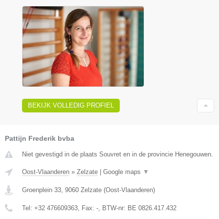
BEKIJK VOLLEDIG PROFIEL
Pattijn Frederik bvba
Niet gevestigd in de plaats Souvret en in de provincie Henegouwen.
Oost-Vlaanderen
»
Zelzate
|
Google maps
▼
Groenplein 33
,
9060
Zelzate
(
Oost-Vlaanderen
)
Tel:
+32 476609363
, Fax:
-
, BTW-nr:
BE 0826.417.432