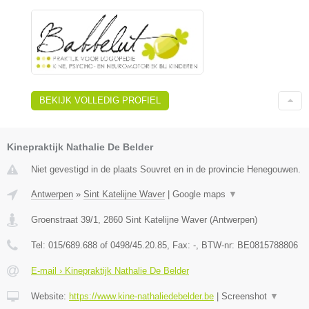
BEKIJK VOLLEDIG PROFIEL
Kinepraktijk Nathalie De Belder
Niet gevestigd in de plaats Souvret en in de provincie Henegouwen.
Antwerpen
»
Sint Katelijne Waver
|
Google maps
▼
Groenstraat 39/1
,
2860
Sint Katelijne Waver
(
Antwerpen
)
Tel:
015/689.688 of 0498/45.20.85
, Fax:
-
, BTW-nr:
BE0815788806
E-mail › Kinepraktijk Nathalie De Belder
Website:
https://www.kine-nathaliedebelder.be
|
Screenshot
▼