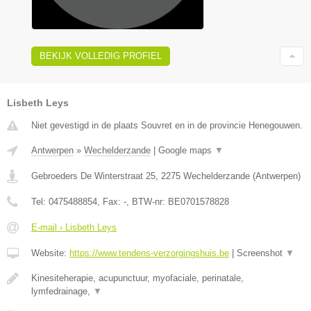
BEKIJK VOLLEDIG PROFIEL
Lisbeth Leys
Niet gevestigd in de plaats Souvret en in de provincie Henegouwen.
Antwerpen
»
Wechelderzande
|
Google maps
▼
Gebroeders De Winterstraat 25
,
2275
Wechelderzande
(
Antwerpen
)
Tel:
0475488854
, Fax:
-
, BTW-nr:
BE0701578828
E-mail › Lisbeth Leys
Website:
https://www.tendens-verzorgingshuis.be
|
Screenshot
▼
Kinesiteherapie, acupunctuur, myofaciale, perinatale,
lymfedrainage,
▼