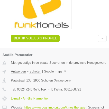
BEKIJK VOLLEDIG PROFIEL
Amélie Parmentier
Niet gevestigd in de plaats Souvret en in de provincie Henegouwen.
Antwerpen
»
Schoten
|
Google maps
▼
Paalstraat 135
,
2900
Schoten
(
Antwerpen
)
Tel:
0032472467577
, Fax:
-
, BTW-nr:
0681558721
E-mail › Amélie Parmentier
Website:
https://www.cognimotori.com/kinesitherapie
|
Screenshot