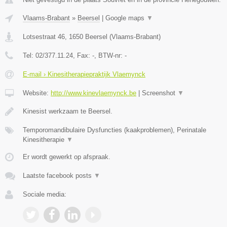
Vlaams-Brabant
»
Beersel
|
Google maps
▼
Lotsestraat 46
,
1650
Beersel
(
Vlaams-Brabant
)
Tel:
02/377.11.24
, Fax:
-
, BTW-nr:
-
E-mail › Kinesitherapiepraktijk Vlaemynck
Website:
http://www.kinevlaemynck.be
|
Screenshot
▼
Kinesist werkzaam te Beersel.
Temporomandibulaire Dysfuncties (kaakproblemen), Perinatale
Kinesitherapie
▼
Er wordt gewerkt op afspraak.
Laatste facebook posts
▼
Sociale media: