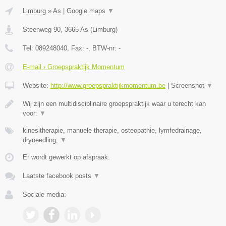
Limburg
»
As
|
Google maps
▼
Steenweg 90
,
3665
As
(
Limburg
)
Tel:
089248040
, Fax:
-
, BTW-nr:
-
E-mail › Groepspraktijk Momentum
Website:
http://www.groepspraktijkmomentum.be
|
Screenshot
▼
Wij zijn een multidisciplinaire groepspraktijk waar u terecht kan
voor:
▼
kinesitherapie, manuele therapie, osteopathie, lymfedrainage,
dryneedling,
▼
Er wordt gewerkt op afspraak.
Laatste facebook posts
▼
Sociale media: