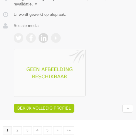
revalidatie,
▼
Er wordt gewerkt op afspraak.
Sociale media:
BEKIJK VOLLEDIG PROFIEL
1
2
3
4
5
»
»»