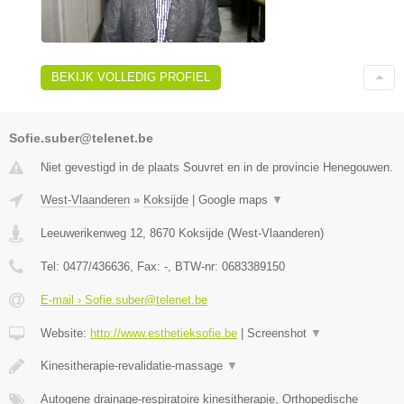
BEKIJK VOLLEDIG PROFIEL
Sofie.suber@telenet.be
Niet gevestigd in de plaats Souvret en in de provincie Henegouwen.
West-Vlaanderen
»
Koksijde
|
Google maps
▼
Leeuwerikenweg 12
,
8670
Koksijde
(
West-Vlaanderen
)
Tel:
0477/436636
, Fax:
-
, BTW-nr:
0683389150
E-mail › Sofie.suber@telenet.be
Website:
http://www.esthetieksofie.be
|
Screenshot
▼
Kinesitherapie-revalidatie-massage
▼
Autogene drainage-respiratoire kinesitherapie, Orthopedische