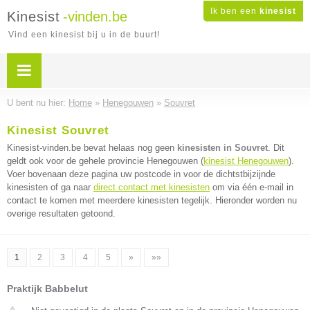
Ik ben een
kinesist
Kinesist
-vinden.be
Vind een kinesist bij u in de buurt!
U bent nu hier:
Home
»
Henegouwen
»
Souvret
Kinesist Souvret
Kinesist-vinden.be bevat helaas nog geen
kinesisten in Souvret
. Dit
geldt ook voor de gehele provincie Henegouwen (
kinesist Henegouwen
).
Voer bovenaan deze pagina uw postcode in voor de dichtstbijzijnde
kinesisten of ga naar
direct contact met kinesisten
om via één e-mail in
contact te komen met meerdere kinesisten tegelijk. Hieronder worden nu
overige resultaten getoond.
1
2
3
4
5
»
»»
Praktijk Babbelut