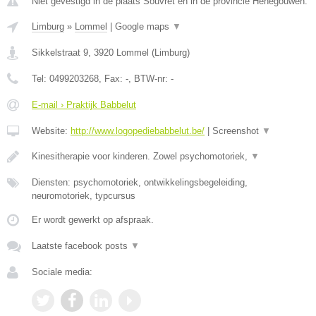
Niet gevestigd in de plaats Souvret en in de provincie Henegouwen.
Limburg
»
Lommel
|
Google maps
▼
Sikkelstraat 9
,
3920
Lommel
(
Limburg
)
Tel:
0499203268
, Fax:
-
, BTW-nr:
-
E-mail › Praktijk Babbelut
Website:
http://www.logopediebabbelut.be/
|
Screenshot
▼
Kinesitherapie voor kinderen. Zowel psychomotoriek,
▼
Diensten: psychomotoriek, ontwikkelingsbegeleiding,
neuromotoriek, typcursus
Er wordt gewerkt op afspraak.
Laatste facebook posts
▼
Sociale media: