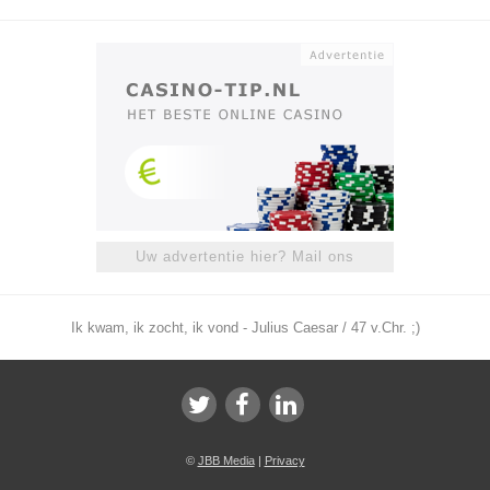
Uw advertentie hier? Mail ons
Ik kwam, ik zocht, ik vond - Julius Caesar / 47 v.Chr. ;)
©
JBB Media
|
Privacy