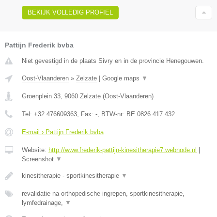
BEKIJK VOLLEDIG PROFIEL
Pattijn Frederik bvba
Niet gevestigd in de plaats Sivry en in de provincie Henegouwen.
Oost-Vlaanderen
»
Zelzate
|
Google maps
▼
Groenplein 33
,
9060
Zelzate
(
Oost-Vlaanderen
)
Tel:
+32 476609363
, Fax:
-
, BTW-nr:
BE 0826.417.432
E-mail › Pattijn Frederik bvba
Website:
http://www.frederik-pattijn-kinesitherapie7.webnode.nl
|
Screenshot
▼
kinesitherapie - sportkinesitherapie
▼
revalidatie na orthopedische ingrepen, sportkinesitherapie,
lymfedrainage,
▼