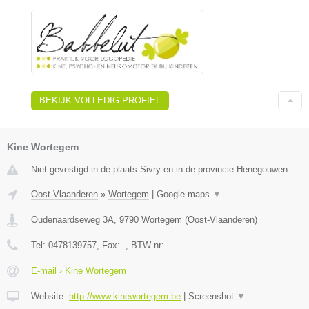
BEKIJK VOLLEDIG PROFIEL
Kine Wortegem
Niet gevestigd in de plaats Sivry en in de provincie Henegouwen.
Oost-Vlaanderen
»
Wortegem
|
Google maps
▼
Oudenaardseweg 3A
,
9790
Wortegem
(
Oost-Vlaanderen
)
Tel:
0478139757
, Fax:
-
, BTW-nr:
-
E-mail › Kine Wortegem
Website:
http://www.kinewortegem.be
|
Screenshot
▼