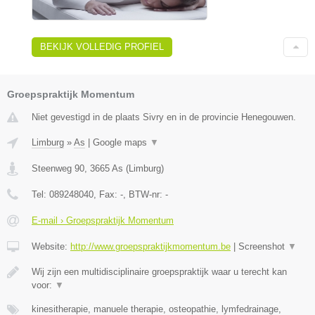
BEKIJK VOLLEDIG PROFIEL
Groepspraktijk Momentum
Niet gevestigd in de plaats Sivry en in de provincie Henegouwen.
Limburg
»
As
|
Google maps
▼
Steenweg 90
,
3665
As
(
Limburg
)
Tel:
089248040
, Fax:
-
, BTW-nr:
-
E-mail › Groepspraktijk Momentum
Website:
http://www.groepspraktijkmomentum.be
|
Screenshot
▼
Wij zijn een multidisciplinaire groepspraktijk waar u terecht kan
voor:
▼
kinesitherapie, manuele therapie, osteopathie, lymfedrainage,