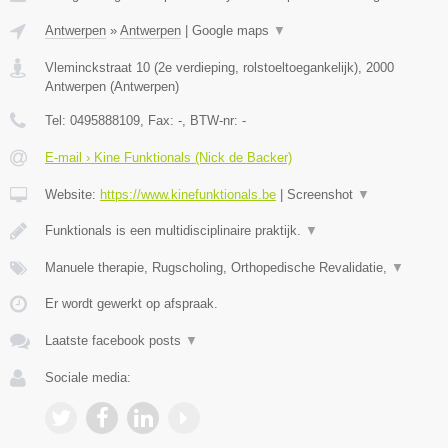
Antwerpen
»
Antwerpen
|
Google maps
▼
Vleminckstraat 10 (2e verdieping, rolstoeltoegankelijk)
,
2000
Antwerpen
(
Antwerpen
)
Tel:
0495888109
, Fax:
-
, BTW-nr:
-
E-mail › Kine Funktionals (Nick de Backer)
Website:
https://www.kinefunktionals.be
|
Screenshot
▼
Funktionals is een multidisciplinaire praktijk.
▼
Manuele therapie, Rugscholing, Orthopedische Revalidatie,
▼
Er wordt gewerkt op afspraak.
Laatste facebook posts
▼
Sociale media: