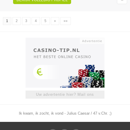
1
2
3
4
5
»
»»
Uw advertentie hier? Mail ons
Ik kwam, ik zocht, ik vond - Julius Caesar / 47 v.Chr. ;)