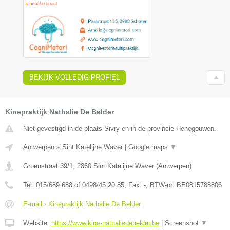
BEKIJK VOLLEDIG PROFIEL
Kinepraktijk Nathalie De Belder
Niet gevestigd in de plaats Sivry en in de provincie Henegouwen.
Antwerpen
»
Sint Katelijne Waver
|
Google maps
▼
Groenstraat 39/1
,
2860
Sint Katelijne Waver
(
Antwerpen
)
Tel:
015/689.688 of 0498/45.20.85
, Fax:
-
, BTW-nr:
BE0815788806
E-mail › Kinepraktijk Nathalie De Belder
Website:
https://www.kine-nathaliedebelder.be
|
Screenshot
▼