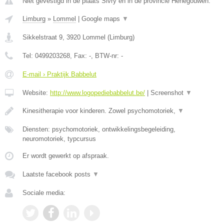
Niet gevestigd in de plaats Sivry en in de provincie Henegouwen.
Limburg
»
Lommel
|
Google maps
▼
Sikkelstraat 9
,
3920
Lommel
(
Limburg
)
Tel:
0499203268
, Fax:
-
, BTW-nr:
-
E-mail › Praktijk Babbelut
Website:
http://www.logopediebabbelut.be/
|
Screenshot
▼
Kinesitherapie voor kinderen. Zowel psychomotoriek,
▼
Diensten: psychomotoriek, ontwikkelingsbegeleiding,
neuromotoriek, typcursus
Er wordt gewerkt op afspraak.
Laatste facebook posts
▼
Sociale media: