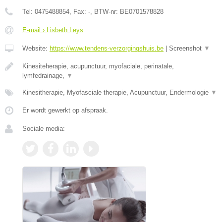
Tel:
0475488854
, Fax:
-
, BTW-nr:
BE0701578828
E-mail › Lisbeth Leys
Website:
https://www.tendens-verzorgingshuis.be
|
Screenshot
▼
Kinesiteherapie, acupunctuur, myofaciale, perinatale,
lymfedrainage,
▼
Kinesitherapie, Myofasciale therapie, Acupunctuur, Endermologie
▼
Er wordt gewerkt op afspraak.
Sociale media: