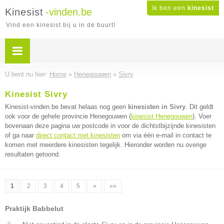
Ik ben een
kinesist
Kinesist
-vinden.be
Vind een kinesist bij u in de buurt!
U bent nu hier:
Home
»
Henegouwen
»
Sivry
Kinesist Sivry
Kinesist-vinden.be bevat helaas nog geen
kinesisten in Sivry
. Dit geldt
ook voor de gehele provincie Henegouwen (
kinesist Henegouwen
). Voer
bovenaan deze pagina uw postcode in voor de dichtstbijzijnde kinesisten
of ga naar
direct contact met kinesisten
om via één e-mail in contact te
komen met meerdere kinesisten tegelijk. Hieronder worden nu overige
resultaten getoond.
1
2
3
4
5
»
»»
Praktijk Babbelut