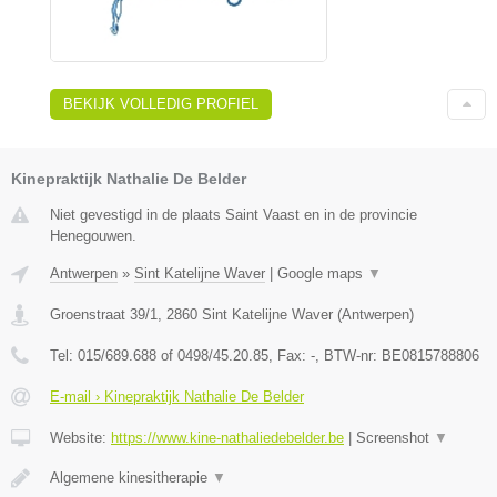
BEKIJK VOLLEDIG PROFIEL
Kinepraktijk Nathalie De Belder
Niet gevestigd in de plaats Saint Vaast en in de provincie
Henegouwen.
Antwerpen
»
Sint Katelijne Waver
|
Google maps
▼
Groenstraat 39/1
,
2860
Sint Katelijne Waver
(
Antwerpen
)
Tel:
015/689.688 of 0498/45.20.85
, Fax:
-
, BTW-nr:
BE0815788806
E-mail › Kinepraktijk Nathalie De Belder
Website:
https://www.kine-nathaliedebelder.be
|
Screenshot
▼
Algemene kinesitherapie
▼