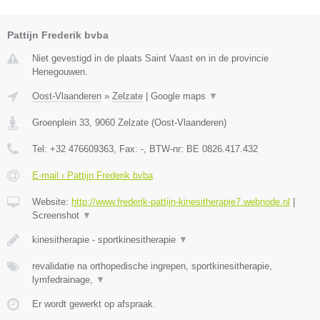
Pattijn Frederik bvba
Niet gevestigd in de plaats Saint Vaast en in de provincie
Henegouwen.
Oost-Vlaanderen
»
Zelzate
|
Google maps
▼
Groenplein 33
,
9060
Zelzate
(
Oost-Vlaanderen
)
Tel:
+32 476609363
, Fax:
-
, BTW-nr:
BE 0826.417.432
E-mail › Pattijn Frederik bvba
Website:
http://www.frederik-pattijn-kinesitherapie7.webnode.nl
|
Screenshot
▼
kinesitherapie - sportkinesitherapie
▼
revalidatie na orthopedische ingrepen, sportkinesitherapie,
lymfedrainage,
▼
Er wordt gewerkt op afspraak.