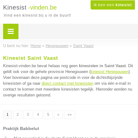
Ik ben een
kinesist
Kinesist
-vinden.be
Vind een kinesist bij u in de buurt!
U bent nu hier:
Home
»
Henegouwen
»
Saint Vaast
Kinesist Saint Vaast
Kinesist-vinden.be bevat helaas nog geen
kinesisten in Saint Vaast
. Dit
geldt ook voor de gehele provincie Henegouwen (
kinesist Henegouwen
).
Voer bovenaan deze pagina uw postcode in voor de dichtstbijzijnde
kinesisten of ga naar
direct contact met kinesisten
om via één e-mail in
contact te komen met meerdere kinesisten tegelijk. Hieronder worden nu
overige resultaten getoond.
1
2
3
4
5
»
»»
Praktijk Babbelut