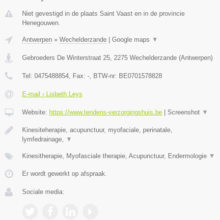
Niet gevestigd in de plaats Saint Vaast en in de provincie
Henegouwen.
Antwerpen
»
Wechelderzande
|
Google maps
▼
Gebroeders De Winterstraat 25
,
2275
Wechelderzande
(
Antwerpen
)
Tel:
0475488854
, Fax:
-
, BTW-nr:
BE0701578828
E-mail › Lisbeth Leys
Website:
https://www.tendens-verzorgingshuis.be
|
Screenshot
▼
Kinesiteherapie, acupunctuur, myofaciale, perinatale,
lymfedrainage,
▼
Kinesitherapie, Myofasciale therapie, Acupunctuur, Endermologie
▼
Er wordt gewerkt op afspraak.
Sociale media: