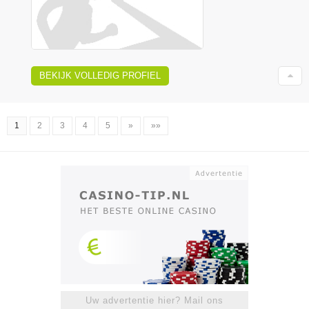
BEKIJK VOLLEDIG PROFIEL
1
2
3
4
5
»
»»
Uw advertentie hier? Mail ons