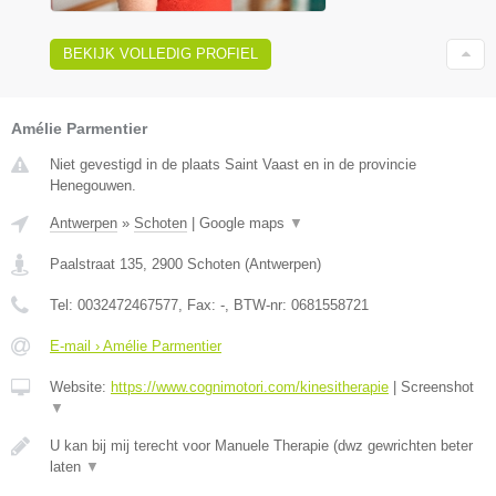
BEKIJK VOLLEDIG PROFIEL
Amélie Parmentier
Niet gevestigd in de plaats Saint Vaast en in de provincie
Henegouwen.
Antwerpen
»
Schoten
|
Google maps
▼
Paalstraat 135
,
2900
Schoten
(
Antwerpen
)
Tel:
0032472467577
, Fax:
-
, BTW-nr:
0681558721
E-mail › Amélie Parmentier
Website:
https://www.cognimotori.com/kinesitherapie
|
Screenshot
▼
U kan bij mij terecht voor Manuele Therapie (dwz gewrichten beter
laten
▼