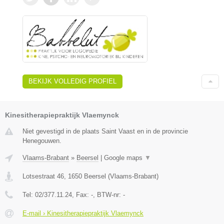
BEKIJK VOLLEDIG PROFIEL
Kinesitherapiepraktijk Vlaemynck
Niet gevestigd in de plaats Saint Vaast en in de provincie
Henegouwen.
Vlaams-Brabant
»
Beersel
|
Google maps
▼
Lotsestraat 46
,
1650
Beersel
(
Vlaams-Brabant
)
Tel:
02/377.11.24
, Fax:
-
, BTW-nr:
-
E-mail › Kinesitherapiepraktijk Vlaemynck