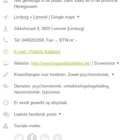
Niet gevestigd in de plaats Saint Vaast en in de provincie
Henegouwen.
Limburg
»
Lommel
|
Google maps
▼
Sikkelstraat 9
,
3920
Lommel
(
Limburg
)
Tel:
0499203268
, Fax:
-
, BTW-nr:
-
E-mail › Praktijk Babbelut
Website:
http://www.logopediebabbelut.be/
|
Screenshot
▼
Kinesitherapie voor kinderen. Zowel psychomotoriek,
▼
Diensten: psychomotoriek, ontwikkelingsbegeleiding,
neuromotoriek, typcursus
Er wordt gewerkt op afspraak.
Laatste facebook posts
▼
Sociale media: