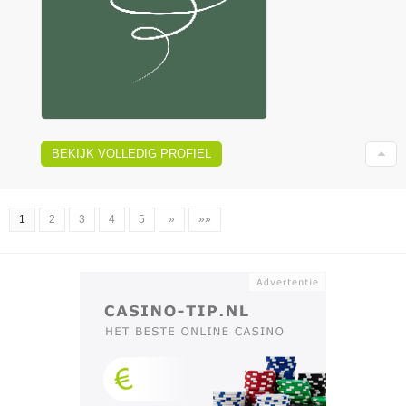
BEKIJK VOLLEDIG PROFIEL
1
2
3
4
5
»
»»