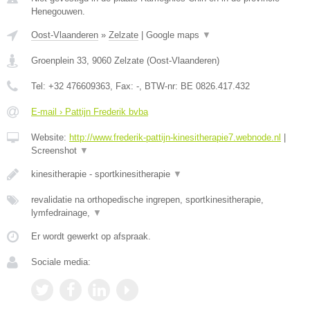
Henegouwen.
Oost-Vlaanderen
»
Zelzate
|
Google maps
▼
Groenplein 33
,
9060
Zelzate
(
Oost-Vlaanderen
)
Tel:
+32 476609363
, Fax:
-
, BTW-nr:
BE 0826.417.432
E-mail › Pattijn Frederik bvba
Website:
http://www.frederik-pattijn-kinesitherapie7.webnode.nl
|
Screenshot
▼
kinesitherapie - sportkinesitherapie
▼
revalidatie na orthopedische ingrepen, sportkinesitherapie,
lymfedrainage,
▼
Er wordt gewerkt op afspraak.
Sociale media: