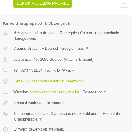
BEKIJK VOLLEDIG PROFIEL
Kinesitherapiepraktijk Vlaemynck
Niet gevestigd in de plaats Ramegnies Chin en in de provincie
Henegouwen.
Vlaams-Brabant
»
Beersel
|
Google maps
▼
Lotsestraat 46
,
1650
Beersel
(
Vlaams-Brabant
)
Tel:
02/377.11.24
, Fax:
-
, BTW-nr:
-
E-mail › Kinesitherapiepraktijk Vlaemynck
Website:
http://www.kinevlaemynck.be
|
Screenshot
▼
Kinesist werkzaam te Beersel.
Temporomandibulaire Dysfuncties (kaakproblemen), Perinatale
Kinesitherapie
▼
Er wordt gewerkt op afspraak.