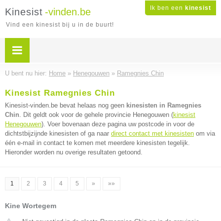
Ik ben een
kinesist
Kinesist
-vinden.be
Vind een kinesist bij u in de buurt!
U bent nu hier:
Home
»
Henegouwen
»
Ramegnies Chin
Kinesist Ramegnies Chin
Kinesist-vinden.be bevat helaas nog geen
kinesisten in Ramegnies
Chin
. Dit geldt ook voor de gehele provincie Henegouwen (
kinesist
Henegouwen
). Voer bovenaan deze pagina uw postcode in voor de
dichtstbijzijnde kinesisten of ga naar
direct contact met kinesisten
om via
één e-mail in contact te komen met meerdere kinesisten tegelijk.
Hieronder worden nu overige resultaten getoond.
1
2
3
4
5
»
»»
Kine Wortegem