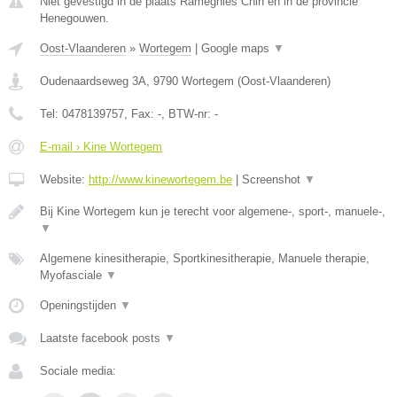
Niet gevestigd in de plaats Ramegnies Chin en in de provincie
Henegouwen.
Oost-Vlaanderen
»
Wortegem
|
Google maps
▼
Oudenaardseweg 3A
,
9790
Wortegem
(
Oost-Vlaanderen
)
Tel:
0478139757
, Fax:
-
, BTW-nr:
-
E-mail › Kine Wortegem
Website:
http://www.kinewortegem.be
|
Screenshot
▼
Bij Kine Wortegem kun je terecht voor algemene-, sport-, manuele-,
▼
Algemene kinesitherapie, Sportkinesitherapie, Manuele therapie,
Myofasciale
▼
Openingstijden
▼
Laatste facebook posts
▼
Sociale media: