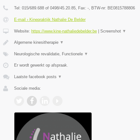
Tel:
015/689.688 of 0498/45.20.85
, Fax:
-
, BTW-nr:
BE0815788806
E-mail › Kinepraktijk Nathalie De Belder
Website:
https://www.kine-nathaliedebelder.be
|
Screenshot
▼
Algemene kinesitherapie
▼
Neurologische revalidatie, Functionele
▼
Er wordt gewerkt op afspraak.
Laatste facebook posts
▼
Sociale media: