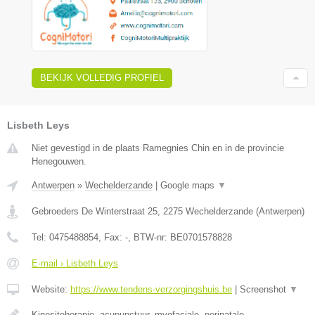
BEKIJK VOLLEDIG PROFIEL
Lisbeth Leys
Niet gevestigd in de plaats Ramegnies Chin en in de provincie
Henegouwen.
Antwerpen
»
Wechelderzande
|
Google maps
▼
Gebroeders De Winterstraat 25
,
2275
Wechelderzande
(
Antwerpen
)
Tel:
0475488854
, Fax:
-
, BTW-nr:
BE0701578828
E-mail › Lisbeth Leys
Website:
https://www.tendens-verzorgingshuis.be
|
Screenshot
▼
Kinesiteherapie, acupunctuur, myofaciale, perinatale,