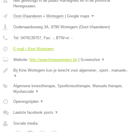
Niet gevestigd in de plaats Ramegnies en in de provincie
Henegouwen.
Oost-Vlaanderen
»
Wortegem
|
Google maps
▼
Oudenaardseweg 3A
,
9790
Wortegem
(
Oost-Vlaanderen
)
Tel:
0478139757
, Fax:
-
, BTW-nr:
-
E-mail › Kine Wortegem
Website:
http://www.kinewortegem.be
|
Screenshot
▼
Bij Kine Wortegem kun je terecht voor algemene-, sport-, manuele-,
▼
Algemene kinesitherapie, Sportkinesitherapie, Manuele therapie,
Myofasciale
▼
Openingstijden
▼
Laatste facebook posts
▼
Sociale media: