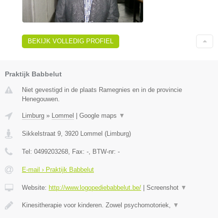
BEKIJK VOLLEDIG PROFIEL
Praktijk Babbelut
Niet gevestigd in de plaats Ramegnies en in de provincie
Henegouwen.
Limburg
»
Lommel
|
Google maps
▼
Sikkelstraat 9
,
3920
Lommel
(
Limburg
)
Tel:
0499203268
, Fax:
-
, BTW-nr:
-
E-mail › Praktijk Babbelut
Website:
http://www.logopediebabbelut.be/
|
Screenshot
▼
Kinesitherapie voor kinderen. Zowel psychomotoriek,
▼