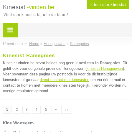
Ik ben een
kinesist
Kinesist
-vinden.be
Vind een kinesist bij u in de buurt!
U bent nu hier:
Home
»
Henegouwen
»
Ramegnies
Kinesist Ramegnies
Kinesist-vinden.be bevat helaas nog geen
kinesisten in Ramegnies
. Dit
geldt ook voor de gehele provincie Henegouwen (
kinesist Henegouwen
).
Voer bovenaan deze pagina uw postcode in voor de dichtstbijzijnde
kinesisten of ga naar
direct contact met kinesisten
om via één e-mail in
contact te komen met meerdere kinesisten tegelijk. Hieronder worden nu
overige resultaten getoond.
1
2
3
4
5
»
»»
Kine Wortegem