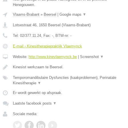
Henegouwen.
Vlaams-Brabant
»
Beersel
|
Google maps
▼
Lotsestraat 46
,
1650
Beersel
(
Vlaams-Brabant
)
Tel:
02/377.11.24
, Fax:
-
, BTW-nr:
-
E-mail › Kinesitherapiepraktijk Vlaemynck
Website:
http://www.kinevlaemynck.be
|
Screenshot
▼
Kinesist werkzaam te Beersel.
Temporomandibulaire Dysfuncties (kaakproblemen), Perinatale
Kinesitherapie
▼
Er wordt gewerkt op afspraak.
Laatste facebook posts
▼
Sociale media: