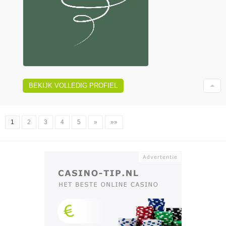
BEKIJK VOLLEDIG PROFIEL
1
2
3
4
5
»
»»