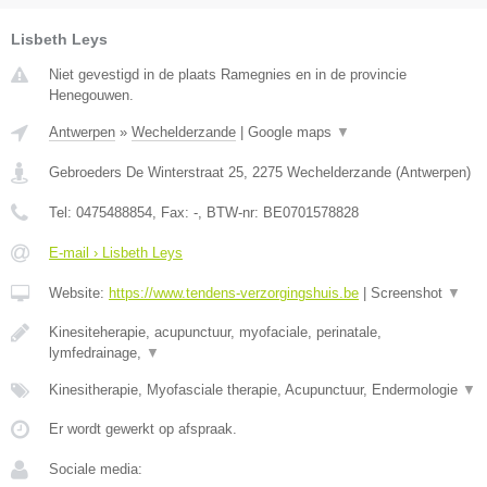
Lisbeth Leys
Niet gevestigd in de plaats Ramegnies en in de provincie
Henegouwen.
Antwerpen
»
Wechelderzande
|
Google maps
▼
Gebroeders De Winterstraat 25
,
2275
Wechelderzande
(
Antwerpen
)
Tel:
0475488854
, Fax:
-
, BTW-nr:
BE0701578828
E-mail › Lisbeth Leys
Website:
https://www.tendens-verzorgingshuis.be
|
Screenshot
▼
Kinesiteherapie, acupunctuur, myofaciale, perinatale,
lymfedrainage,
▼
Kinesitherapie, Myofasciale therapie, Acupunctuur, Endermologie
▼
Er wordt gewerkt op afspraak.
Sociale media: