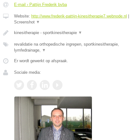
E-mail › Pattijn Frederik bvba
Website:
http://www.frederik-pattijn-kinesitherapie7.webnode.nl
|
Screenshot
▼
kinesitherapie - sportkinesitherapie
▼
revalidatie na orthopedische ingrepen, sportkinesitherapie,
lymfedrainage,
▼
Er wordt gewerkt op afspraak.
Sociale media: