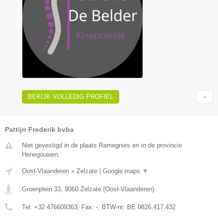
BEKIJK VOLLEDIG PROFIEL
Pattijn Frederik bvba
Niet gevestigd in de plaats Ramegnies en in de provincie
Henegouwen.
Oost-Vlaanderen
»
Zelzate
|
Google maps
▼
Groenplein 33
,
9060
Zelzate
(
Oost-Vlaanderen
)
Tel:
+32 476609363
, Fax:
-
, BTW-nr:
BE 0826.417.432