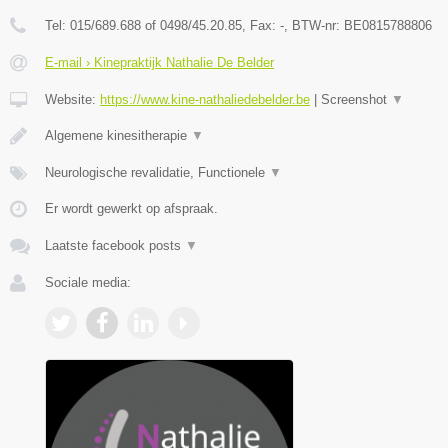
Tel:
015/689.688 of 0498/45.20.85
, Fax:
-
, BTW-nr:
BE0815788806
E-mail › Kinepraktijk Nathalie De Belder
Website:
https://www.kine-nathaliedebelder.be
|
Screenshot
▼
Algemene kinesitherapie
▼
Neurologische revalidatie, Functionele
▼
Er wordt gewerkt op afspraak.
Laatste facebook posts
▼
Sociale media: