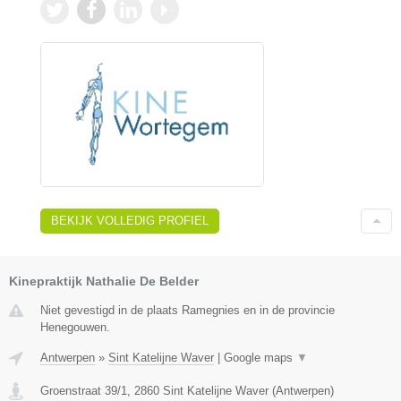
BEKIJK VOLLEDIG PROFIEL
Kinepraktijk Nathalie De Belder
Niet gevestigd in de plaats Ramegnies en in de provincie
Henegouwen.
Antwerpen
»
Sint Katelijne Waver
|
Google maps
▼
Groenstraat 39/1
,
2860
Sint Katelijne Waver
(
Antwerpen
)