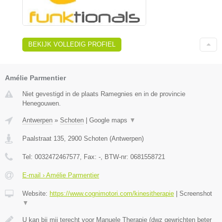
BEKIJK VOLLEDIG PROFIEL
Amélie Parmentier
Niet gevestigd in de plaats Ramegnies en in de provincie
Henegouwen.
Antwerpen
»
Schoten
|
Google maps
▼
Paalstraat 135
,
2900
Schoten
(
Antwerpen
)
Tel:
0032472467577
, Fax:
-
, BTW-nr:
0681558721
E-mail › Amélie Parmentier
Website:
https://www.cognimotori.com/kinesitherapie
|
Screenshot
▼
U kan bij mij terecht voor Manuele Therapie (dwz gewrichten beter