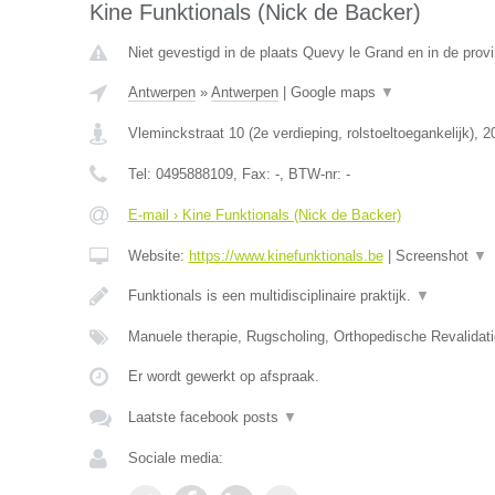
Kine Funktionals (Nick de Backer)
Niet gevestigd in de plaats Quevy le Grand en in de pro
Antwerpen
»
Antwerpen
|
Google maps
▼
Vleminckstraat 10 (2e verdieping, rolstoeltoegankelijk)
,
2
Tel:
0495888109
, Fax:
-
, BTW-nr:
-
E-mail › Kine Funktionals (Nick de Backer)
Website:
https://www.kinefunktionals.be
|
Screenshot
▼
Funktionals is een multidisciplinaire praktijk.
▼
Manuele therapie, Rugscholing, Orthopedische Revalidat
Er wordt gewerkt op afspraak.
Laatste facebook posts
▼
Sociale media: