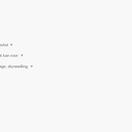
nshot
▼
ht kan voor:
▼
nage, dryneedling,
▼