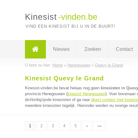
Kinesist
-vinden.be
VIND EEN KINESIST BIJ U IN DE BUURT!
Nieuws
Zoeken
Contact
U bent nu hier:
Home
»
Henegouwen
»
Quevy le Grand
Kinesist Quevy le Grand
Kinesist-vinden.be bevat helaas nog geen
kinesisten in Quevy
provincie Henegouwen (
kinesist Henegouwen
). Voer bovenaan 
dichtstbijzijnde kinesisten of ga naar
direct contact met kinesis
meerdere kinesisten tegelijk. Hieronder worden nu overige resul
1
2
3
4
5
»
»»