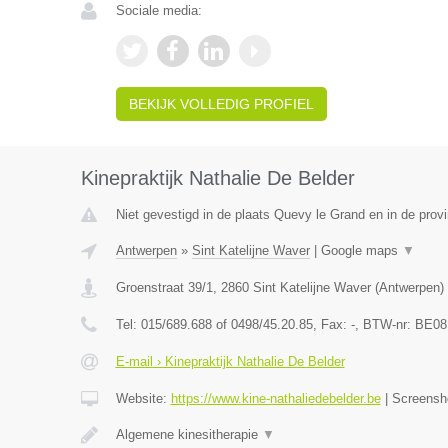
Sociale media:
BEKIJK VOLLEDIG PROFIEL
Kinepraktijk Nathalie De Belder
Niet gevestigd in de plaats Quevy le Grand en in de pro
Antwerpen
»
Sint Katelijne Waver
|
Google maps
▼
Groenstraat 39/1
,
2860
Sint Katelijne Waver
(
Antwerpen
)
Tel:
015/689.688 of 0498/45.20.85
, Fax:
-
, BTW-nr:
BE08
E-mail › Kinepraktijk Nathalie De Belder
Website:
https://www.kine-nathaliedebelder.be
|
Screensh
Algemene kinesitherapie
▼