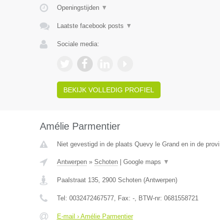
Openingstijden
▼
Laatste facebook posts
▼
Sociale media:
BEKIJK VOLLEDIG PROFIEL
Amélie Parmentier
Niet gevestigd in de plaats Quevy le Grand en in de pro
Antwerpen
»
Schoten
|
Google maps
▼
Paalstraat 135
,
2900
Schoten
(
Antwerpen
)
Tel:
0032472467577
, Fax:
-
, BTW-nr:
0681558721
E-mail › Amélie Parmentier