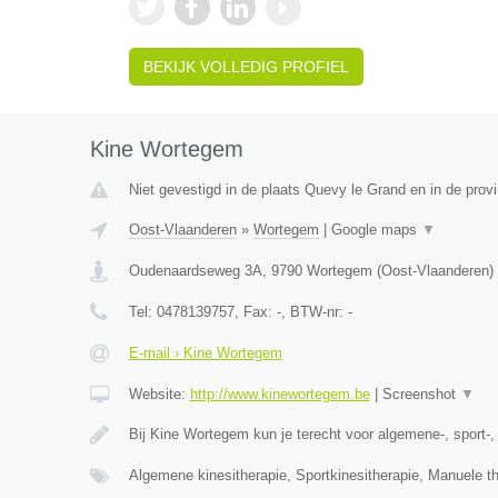
BEKIJK VOLLEDIG PROFIEL
Kine Wortegem
Niet gevestigd in de plaats Quevy le Grand en in de pro
Oost-Vlaanderen
»
Wortegem
|
Google maps
▼
Oudenaardseweg 3A
,
9790
Wortegem
(
Oost-Vlaanderen
)
Tel:
0478139757
, Fax:
-
, BTW-nr:
-
E-mail › Kine Wortegem
Website:
http://www.kinewortegem.be
|
Screenshot
▼
Bij Kine Wortegem kun je terecht voor algemene-, sport-
Algemene kinesitherapie, Sportkinesitherapie, Manuele t