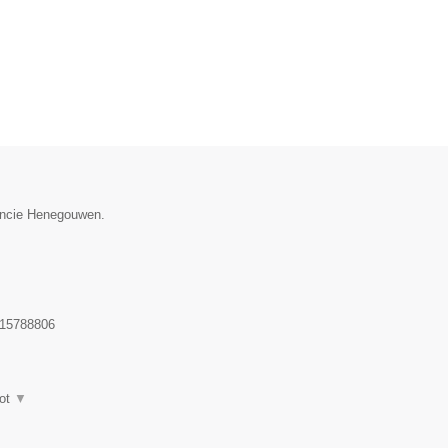
vincie Henegouwen.
15788806
ot
▼