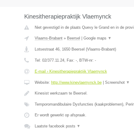
Kinesitherapiepraktijk Vlaemynck
Niet gevestigd in de plaats Quevy le Grand en in de pro
Vlaams-Brabant
»
Beersel
|
Google maps
▼
Lotsestraat 46
,
1650
Beersel
(
Vlaams-Brabant
)
Tel:
02/377.11.24
, Fax:
-
, BTW-nr:
-
E-mail › Kinesitherapiepraktijk Vlaemynck
Website:
http://www.kinevlaemynck.be
|
Screenshot
▼
Kinesist werkzaam te Beersel.
Temporomandibulaire Dysfuncties (kaakproblemen), Perin
Er wordt gewerkt op afspraak.
Laatste facebook posts
▼