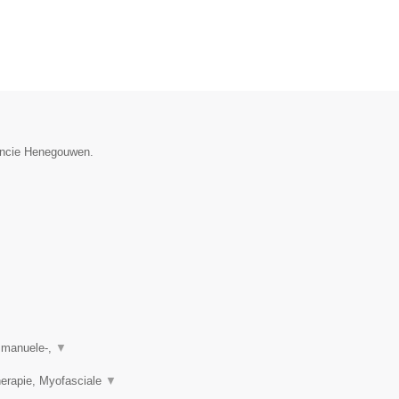
vincie Henegouwen.
, manuele-,
▼
herapie, Myofasciale
▼