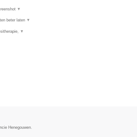
reenshot
▼
ten beter laten
▼
esitherapie,
▼
vincie Henegouwen.