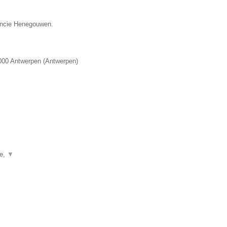
vincie Henegouwen.
000
Antwerpen
(
Antwerpen
)
ie,
▼