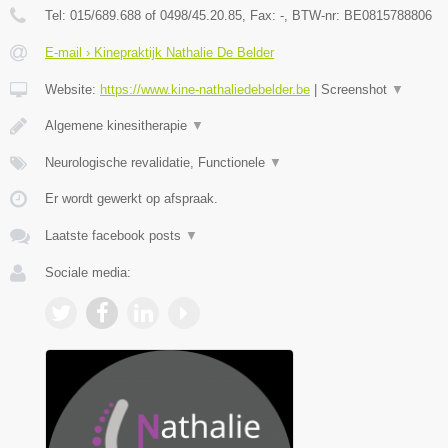
Tel:
015/689.688 of 0498/45.20.85
, Fax:
-
, BTW-nr:
BE0815788806
E-mail › Kinepraktijk Nathalie De Belder
Website:
https://www.kine-nathaliedebelder.be
|
Screenshot
▼
Algemene kinesitherapie
▼
Neurologische revalidatie, Functionele
▼
Er wordt gewerkt op afspraak.
Laatste facebook posts
▼
Sociale media: