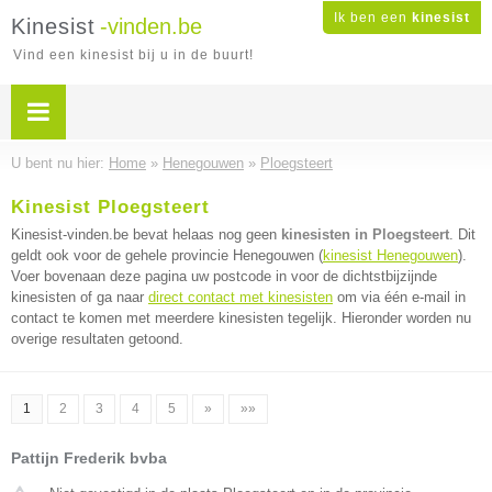
Ik ben een
kinesist
Kinesist
-vinden.be
Vind een kinesist bij u in de buurt!
U bent nu hier:
Home
»
Henegouwen
»
Ploegsteert
Kinesist Ploegsteert
Kinesist-vinden.be bevat helaas nog geen
kinesisten in Ploegsteert
. Dit
geldt ook voor de gehele provincie Henegouwen (
kinesist Henegouwen
).
Voer bovenaan deze pagina uw postcode in voor de dichtstbijzijnde
kinesisten of ga naar
direct contact met kinesisten
om via één e-mail in
contact te komen met meerdere kinesisten tegelijk. Hieronder worden nu
overige resultaten getoond.
1
2
3
4
5
»
»»
Pattijn Frederik bvba