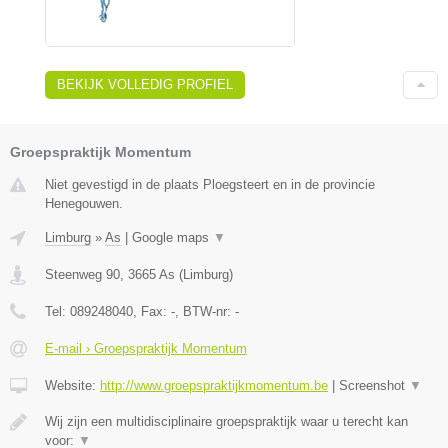
BEKIJK VOLLEDIG PROFIEL
Groepspraktijk Momentum
Niet gevestigd in de plaats Ploegsteert en in de provincie
Henegouwen.
Limburg
»
As
|
Google maps
▼
Steenweg 90
,
3665
As
(
Limburg
)
Tel:
089248040
, Fax:
-
, BTW-nr:
-
E-mail › Groepspraktijk Momentum
Website:
http://www.groepspraktijkmomentum.be
|
Screenshot
▼
Wij zijn een multidisciplinaire groepspraktijk waar u terecht kan
voor:
▼