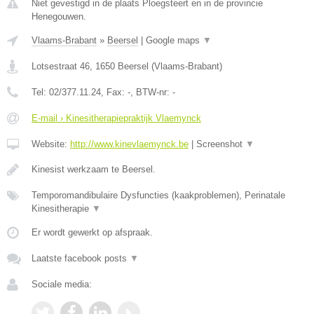
Niet gevestigd in de plaats Ploegsteert en in de provincie
Henegouwen.
Vlaams-Brabant
»
Beersel
|
Google maps
▼
Lotsestraat 46
,
1650
Beersel
(
Vlaams-Brabant
)
Tel:
02/377.11.24
, Fax:
-
, BTW-nr:
-
E-mail › Kinesitherapiepraktijk Vlaemynck
Website:
http://www.kinevlaemynck.be
|
Screenshot
▼
Kinesist werkzaam te Beersel.
Temporomandibulaire Dysfuncties (kaakproblemen), Perinatale
Kinesitherapie
▼
Er wordt gewerkt op afspraak.
Laatste facebook posts
▼
Sociale media: