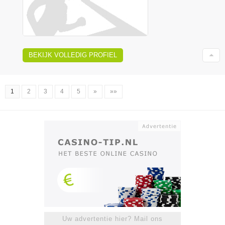
BEKIJK VOLLEDIG PROFIEL
1
2
3
4
5
»
»»
Uw advertentie hier? Mail ons