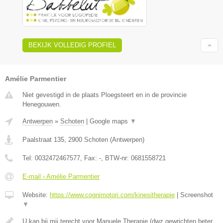
BEKIJK VOLLEDIG PROFIEL
Amélie Parmentier
Niet gevestigd in de plaats Ploegsteert en in de provincie
Henegouwen.
Antwerpen
»
Schoten
|
Google maps
▼
Paalstraat 135
,
2900
Schoten
(
Antwerpen
)
Tel:
0032472467577
, Fax:
-
, BTW-nr:
0681558721
E-mail › Amélie Parmentier
Website:
https://www.cognimotori.com/kinesitherapie
|
Screenshot
▼
U kan bij mij terecht voor Manuele Therapie (dwz gewrichten beter