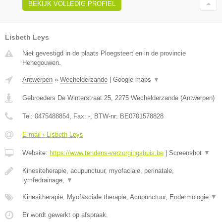
BEKIJK VOLLEDIG PROFIEL
Lisbeth Leys
Niet gevestigd in de plaats Ploegsteert en in de provincie
Henegouwen.
Antwerpen
»
Wechelderzande
|
Google maps
▼
Gebroeders De Winterstraat 25
,
2275
Wechelderzande
(
Antwerpen
)
Tel:
0475488854
, Fax:
-
, BTW-nr:
BE0701578828
E-mail › Lisbeth Leys
Website:
https://www.tendens-verzorgingshuis.be
|
Screenshot
▼
Kinesiteherapie, acupunctuur, myofaciale, perinatale,
lymfedrainage,
▼
Kinesitherapie, Myofasciale therapie, Acupunctuur, Endermologie
▼
Er wordt gewerkt op afspraak.