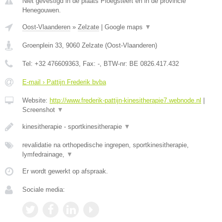
Niet gevestigd in de plaats Ploegsteert en in de provincie
Henegouwen.
Oost-Vlaanderen
»
Zelzate
|
Google maps
▼
Groenplein 33
,
9060
Zelzate
(
Oost-Vlaanderen
)
Tel:
+32 476609363
, Fax:
-
, BTW-nr:
BE 0826.417.432
E-mail › Pattijn Frederik bvba
Website:
http://www.frederik-pattijn-kinesitherapie7.webnode.nl
|
Screenshot
▼
kinesitherapie - sportkinesitherapie
▼
revalidatie na orthopedische ingrepen, sportkinesitherapie,
lymfedrainage,
▼
Er wordt gewerkt op afspraak.
Sociale media: