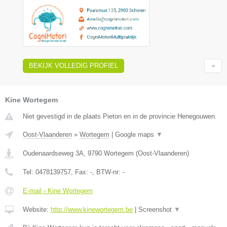
BEKIJK VOLLEDIG PROFIEL
Kine Wortegem
Niet gevestigd in de plaats Pieton en in de provincie Henegouwen.
Oost-Vlaanderen
»
Wortegem
|
Google maps
▼
Oudenaardseweg 3A
,
9790
Wortegem
(
Oost-Vlaanderen
)
Tel:
0478139757
, Fax:
-
, BTW-nr:
-
E-mail › Kine Wortegem
Website:
http://www.kinewortegem.be
|
Screenshot
▼