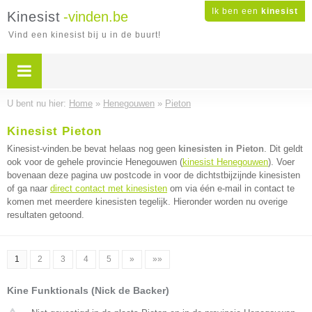
Ik ben een
kinesist
Kinesist
-vinden.be
Vind een kinesist bij u in de buurt!
U bent nu hier:
Home
»
Henegouwen
»
Pieton
Kinesist Pieton
Kinesist-vinden.be bevat helaas nog geen
kinesisten in Pieton
. Dit geldt
ook voor de gehele provincie Henegouwen (
kinesist Henegouwen
). Voer
bovenaan deze pagina uw postcode in voor de dichtstbijzijnde kinesisten
of ga naar
direct contact met kinesisten
om via één e-mail in contact te
komen met meerdere kinesisten tegelijk. Hieronder worden nu overige
resultaten getoond.
1
2
3
4
5
»
»»
Kine Funktionals (Nick de Backer)