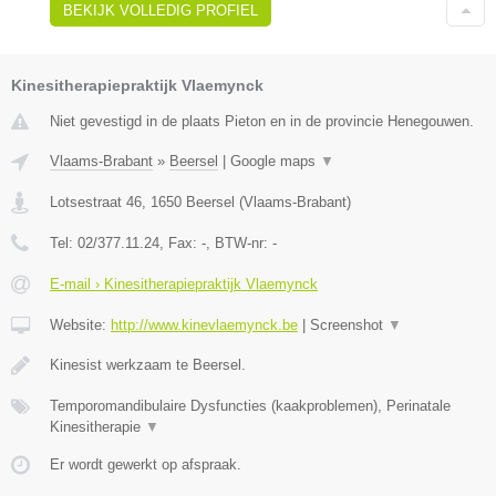
BEKIJK VOLLEDIG PROFIEL
Kinesitherapiepraktijk Vlaemynck
Niet gevestigd in de plaats Pieton en in de provincie Henegouwen.
Vlaams-Brabant
»
Beersel
|
Google maps
▼
Lotsestraat 46
,
1650
Beersel
(
Vlaams-Brabant
)
Tel:
02/377.11.24
, Fax:
-
, BTW-nr:
-
E-mail › Kinesitherapiepraktijk Vlaemynck
Website:
http://www.kinevlaemynck.be
|
Screenshot
▼
Kinesist werkzaam te Beersel.
Temporomandibulaire Dysfuncties (kaakproblemen), Perinatale
Kinesitherapie
▼
Er wordt gewerkt op afspraak.