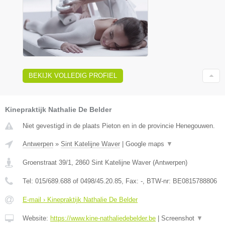
BEKIJK VOLLEDIG PROFIEL
Kinepraktijk Nathalie De Belder
Niet gevestigd in de plaats Pieton en in de provincie Henegouwen.
Antwerpen
»
Sint Katelijne Waver
|
Google maps
▼
Groenstraat 39/1
,
2860
Sint Katelijne Waver
(
Antwerpen
)
Tel:
015/689.688 of 0498/45.20.85
, Fax:
-
, BTW-nr:
BE0815788806
E-mail › Kinepraktijk Nathalie De Belder
Website:
https://www.kine-nathaliedebelder.be
|
Screenshot
▼