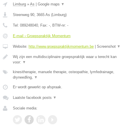
Limburg
»
As
|
Google maps
▼
Steenweg 90
,
3665
As
(
Limburg
)
Tel:
089248040
, Fax:
-
, BTW-nr:
-
E-mail › Groepspraktijk Momentum
Website:
http://www.groepspraktijkmomentum.be
|
Screenshot
▼
Wij zijn een multidisciplinaire groepspraktijk waar u terecht kan
voor:
▼
kinesitherapie, manuele therapie, osteopathie, lymfedrainage,
dryneedling,
▼
Er wordt gewerkt op afspraak.
Laatste facebook posts
▼
Sociale media: