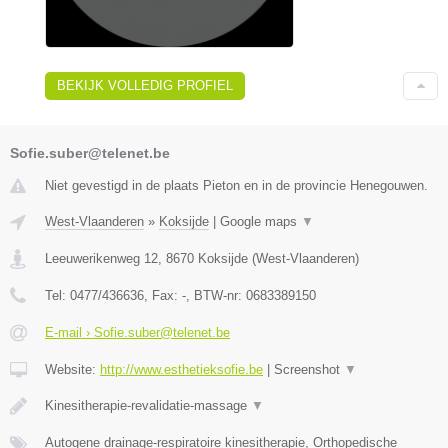
BEKIJK VOLLEDIG PROFIEL
Sofie.suber@telenet.be
Niet gevestigd in de plaats Pieton en in de provincie Henegouwen.
West-Vlaanderen
»
Koksijde
|
Google maps
▼
Leeuwerikenweg 12
,
8670
Koksijde
(
West-Vlaanderen
)
Tel:
0477/436636
, Fax:
-
, BTW-nr:
0683389150
E-mail › Sofie.suber@telenet.be
Website:
http://www.esthetieksofie.be
|
Screenshot
▼
Kinesitherapie-revalidatie-massage
▼
Autogene drainage-respiratoire kinesitherapie, Orthopedische