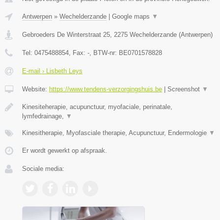
Antwerpen
»
Wechelderzande
|
Google maps
▼
Gebroeders De Winterstraat 25
,
2275
Wechelderzande
(
Antwerpen
)
Tel:
0475488854
, Fax:
-
, BTW-nr:
BE0701578828
E-mail › Lisbeth Leys
Website:
https://www.tendens-verzorgingshuis.be
|
Screenshot
▼
Kinesiteherapie, acupunctuur, myofaciale, perinatale,
lymfedrainage,
▼
Kinesitherapie, Myofasciale therapie, Acupunctuur, Endermologie
▼
Er wordt gewerkt op afspraak.
Sociale media: