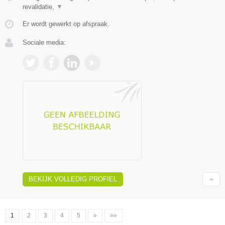
revalidatie,
▼
Er wordt gewerkt op afspraak.
Sociale media:
BEKIJK VOLLEDIG PROFIEL
1
2
3
4
5
»
»»