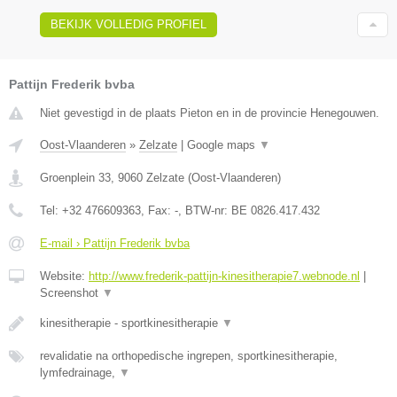
BEKIJK VOLLEDIG PROFIEL
Pattijn Frederik bvba
Niet gevestigd in de plaats Pieton en in de provincie Henegouwen.
Oost-Vlaanderen
»
Zelzate
|
Google maps
▼
Groenplein 33
,
9060
Zelzate
(
Oost-Vlaanderen
)
Tel:
+32 476609363
, Fax:
-
, BTW-nr:
BE 0826.417.432
E-mail › Pattijn Frederik bvba
Website:
http://www.frederik-pattijn-kinesitherapie7.webnode.nl
|
Screenshot
▼
kinesitherapie - sportkinesitherapie
▼
revalidatie na orthopedische ingrepen, sportkinesitherapie,
lymfedrainage,
▼