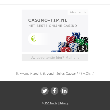
Uw advertentie hier? Mail ons
Ik kwam, ik zocht, ik vond - Julius Caesar / 47 v.Chr. ;)
©
JBB Media
|
Privacy