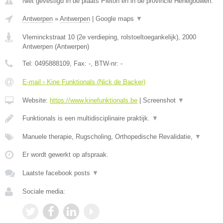
Niet gevestigd in de plaats Pieton en in de provincie Henegouwen.
Antwerpen
»
Antwerpen
|
Google maps
▼
Vleminckstraat 10 (2e verdieping, rolstoeltoegankelijk)
,
2000
Antwerpen
(
Antwerpen
)
Tel:
0495888109
, Fax:
-
, BTW-nr:
-
E-mail › Kine Funktionals (Nick de Backer)
Website:
https://www.kinefunktionals.be
|
Screenshot
▼
Funktionals is een multidisciplinaire praktijk.
▼
Manuele therapie, Rugscholing, Orthopedische Revalidatie,
▼
Er wordt gewerkt op afspraak.
Laatste facebook posts
▼
Sociale media: