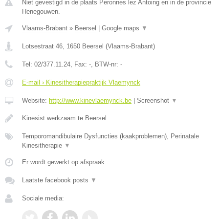
Niet gevestigd in de plaats Peronnes lez Antoing en in de provincie
Henegouwen.
Vlaams-Brabant
»
Beersel
|
Google maps
▼
Lotsestraat 46
,
1650
Beersel
(
Vlaams-Brabant
)
Tel:
02/377.11.24
, Fax:
-
, BTW-nr:
-
E-mail › Kinesitherapiepraktijk Vlaemynck
Website:
http://www.kinevlaemynck.be
|
Screenshot
▼
Kinesist werkzaam te Beersel.
Temporomandibulaire Dysfuncties (kaakproblemen), Perinatale
Kinesitherapie
▼
Er wordt gewerkt op afspraak.
Laatste facebook posts
▼
Sociale media: