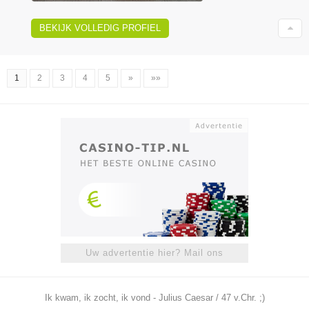
BEKIJK VOLLEDIG PROFIEL
1
2
3
4
5
»
»»
Uw advertentie hier? Mail ons
Ik kwam, ik zocht, ik vond - Julius Caesar / 47 v.Chr. ;)