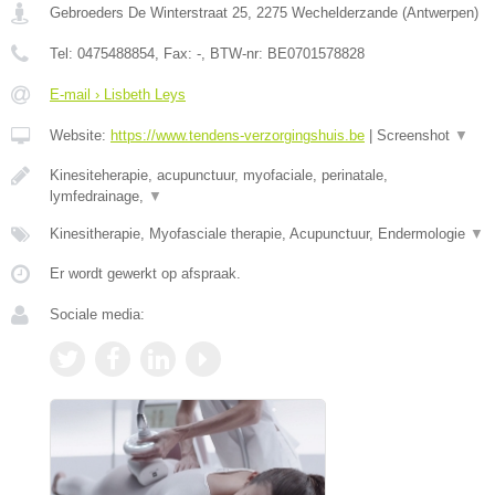
Gebroeders De Winterstraat 25
,
2275
Wechelderzande
(
Antwerpen
)
Tel:
0475488854
, Fax:
-
, BTW-nr:
BE0701578828
E-mail › Lisbeth Leys
Website:
https://www.tendens-verzorgingshuis.be
|
Screenshot
▼
Kinesiteherapie, acupunctuur, myofaciale, perinatale,
lymfedrainage,
▼
Kinesitherapie, Myofasciale therapie, Acupunctuur, Endermologie
▼
Er wordt gewerkt op afspraak.
Sociale media: