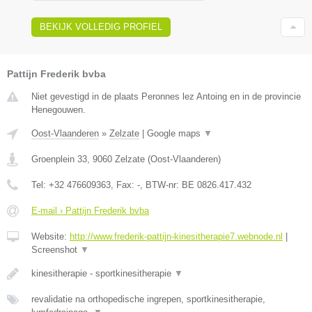
BEKIJK VOLLEDIG PROFIEL
Pattijn Frederik bvba
Niet gevestigd in de plaats Peronnes lez Antoing en in de provincie
Henegouwen.
Oost-Vlaanderen
»
Zelzate
|
Google maps
▼
Groenplein 33
,
9060
Zelzate
(
Oost-Vlaanderen
)
Tel:
+32 476609363
, Fax:
-
, BTW-nr:
BE 0826.417.432
E-mail › Pattijn Frederik bvba
Website:
http://www.frederik-pattijn-kinesitherapie7.webnode.nl
|
Screenshot
▼
kinesitherapie - sportkinesitherapie
▼
revalidatie na orthopedische ingrepen, sportkinesitherapie,