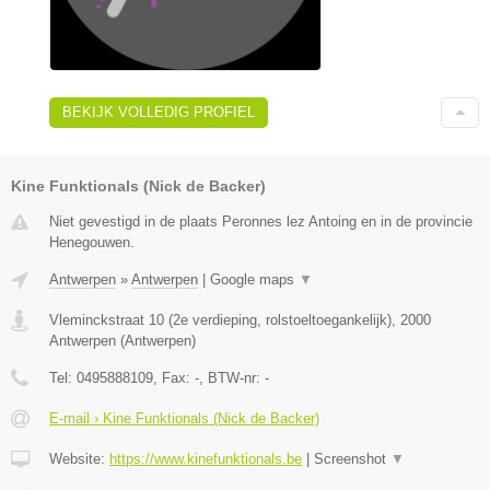
BEKIJK VOLLEDIG PROFIEL
Kine Funktionals (Nick de Backer)
Niet gevestigd in de plaats Peronnes lez Antoing en in de provincie
Henegouwen.
Antwerpen
»
Antwerpen
|
Google maps
▼
Vleminckstraat 10 (2e verdieping, rolstoeltoegankelijk)
,
2000
Antwerpen
(
Antwerpen
)
Tel:
0495888109
, Fax:
-
, BTW-nr:
-
E-mail › Kine Funktionals (Nick de Backer)
Website:
https://www.kinefunktionals.be
|
Screenshot
▼