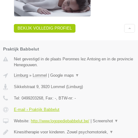
BEKIJK VOLLEDIG PROFIEL
Praktijk Babbelut
Niet gevestigd in de plaats Peronnes lez Antoing en in de provincie
Henegouwen.
Limburg
»
Lommel
|
Google maps
▼
Sikkelstraat 9
,
3920
Lommel
(
Limburg
)
Tel:
0499203268
, Fax:
-
, BTW-nr:
-
E-mail › Praktijk Babbelut
Website:
http://www.logopediebabbelut.be/
|
Screenshot
▼
Kinesitherapie voor kinderen. Zowel psychomotoriek,
▼