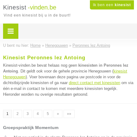
Ik ben een
kinesist
Kinesist
-vinden.be
Vind een kinesist bij u in de buurt!
U bent nu hier:
Home
»
Henegouwen
»
Peronnes lez Antoing
Kinesist Peronnes lez Antoing
Kinesist-vinden.be bevat helaas nog geen
kinesisten in Peronnes lez
Antoing
. Dit geldt ook voor de gehele provincie Henegouwen (
kinesist
Henegouwen
). Voer bovenaan deze pagina uw postcode in voor de
dichtstbijzijnde kinesisten of ga naar
direct contact met kinesisten
om via
één e-mail in contact te komen met meerdere kinesisten tegelijk.
Hieronder worden nu overige resultaten getoond.
1
2
3
4
5
»
»»
Groepspraktijk Momentum