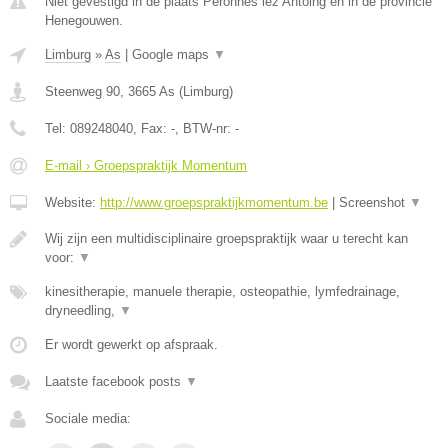
Niet gevestigd in de plaats Peronnes lez Antoing en in de provincie
Henegouwen.
Limburg
»
As
|
Google maps
▼
Steenweg 90
,
3665
As
(
Limburg
)
Tel:
089248040
, Fax:
-
, BTW-nr:
-
E-mail › Groepspraktijk Momentum
Website:
http://www.groepspraktijkmomentum.be
|
Screenshot
▼
Wij zijn een multidisciplinaire groepspraktijk waar u terecht kan
voor:
▼
kinesitherapie, manuele therapie, osteopathie, lymfedrainage,
dryneedling,
▼
Er wordt gewerkt op afspraak.
Laatste facebook posts
▼
Sociale media: