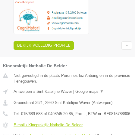
BEKIJK VOLLEDIG PROFIEL
Kinepraktijk Nathalie De Belder
Niet gevestigd in de plaats Peronnes lez Antoing en in de provincie
Henegouwen.
Antwerpen
»
Sint Katelijne Waver
|
Google maps
▼
Groenstraat 39/1
,
2860
Sint Katelijne Waver
(
Antwerpen
)
Tel:
015/689.688 of 0498/45.20.85
, Fax:
-
, BTW-nr:
BE0815788806
E-mail › Kinepraktijk Nathalie De Belder