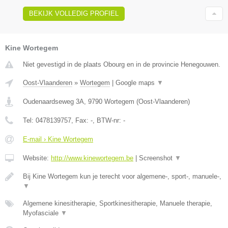
BEKIJK VOLLEDIG PROFIEL
Kine Wortegem
Niet gevestigd in de plaats Obourg en in de provincie Henegouwen.
Oost-Vlaanderen
»
Wortegem
|
Google maps
▼
Oudenaardseweg 3A
,
9790
Wortegem
(
Oost-Vlaanderen
)
Tel:
0478139757
, Fax:
-
, BTW-nr:
-
E-mail › Kine Wortegem
Website:
http://www.kinewortegem.be
|
Screenshot
▼
Bij Kine Wortegem kun je terecht voor algemene-, sport-, manuele-,
▼
Algemene kinesitherapie, Sportkinesitherapie, Manuele therapie,
Myofasciale
▼