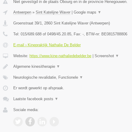
Niet gevestigd in de plaats Obourg en in de provincie Henegouwen.
Antwerpen
»
Sint Katelijne Waver
|
Google maps
▼
Groenstraat 39/1
,
2860
Sint Katelijne Waver
(
Antwerpen
)
Tel:
015/689.688 of 0498/45.20.85
, Fax:
-
, BTW-nr:
BE0815788806
E-mail › Kinepraktijk Nathalie De Belder
Website:
https://www.kine-nathaliedebelder.be
|
Screenshot
▼
Algemene kinesitherapie
▼
Neurologische revalidatie, Functionele
▼
Er wordt gewerkt op afspraak.
Laatste facebook posts
▼
Sociale media: