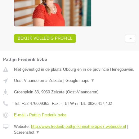
BEKIJK VOLLEDIG PROFIEL
Pattijn Frederik bvba
Niet gevestigd in de plaats Obourg en in de provincie Henegouwen.
Oost-Vlaanderen
»
Zelzate
|
Google maps
▼
Groenplein 33
,
9060
Zelzate
(
Oost-Vlaanderen
)
Tel:
+32 476609363
, Fax:
-
, BTW-nr:
BE 0826.417.432
E-mail › Pattijn Frederik bvba
Website:
http://www.frederik-pattijn-kinesitherapie7.webnode.nl
|
Screenshot
▼