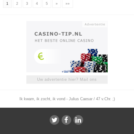
1
2
3
4
5
»
»»
Uw advertentie hier? Mail ons
Ik kwam, ik zocht, ik vond - Julius Caesar / 47 v.Chr. ;)