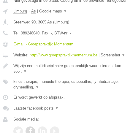
Niet gevestigd in de plaats Obourg en in de provincie Henegouwen.
Limburg
»
As
|
Google maps
▼
Steenweg 90
,
3665
As
(
Limburg
)
Tel:
089248040
, Fax:
-
, BTW-nr:
-
E-mail › Groepspraktijk Momentum
Website:
http://www.groepspraktijkmomentum.be
|
Screenshot
▼
Wij zijn een multidisciplinaire groepspraktijk waar u terecht kan
voor:
▼
kinesitherapie, manuele therapie, osteopathie, lymfedrainage,
dryneedling,
▼
Er wordt gewerkt op afspraak.
Laatste facebook posts
▼
Sociale media: