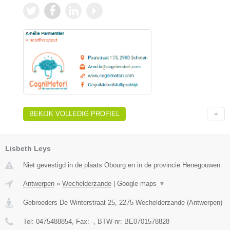
BEKIJK VOLLEDIG PROFIEL
Lisbeth Leys
Niet gevestigd in de plaats Obourg en in de provincie Henegouwen.
Antwerpen
»
Wechelderzande
|
Google maps
▼
Gebroeders De Winterstraat 25
,
2275
Wechelderzande
(
Antwerpen
)
Tel:
0475488854
, Fax:
-
, BTW-nr:
BE0701578828