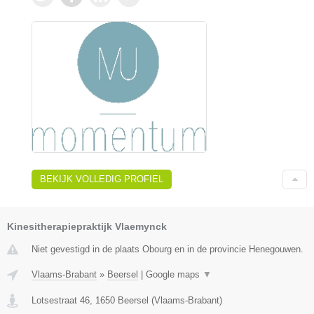
BEKIJK VOLLEDIG PROFIEL
Kinesitherapiepraktijk Vlaemynck
Niet gevestigd in de plaats Obourg en in de provincie Henegouwen.
Vlaams-Brabant
»
Beersel
|
Google maps
▼
Lotsestraat 46
,
1650
Beersel
(
Vlaams-Brabant
)