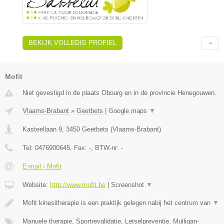
BEKIJK VOLLEDIG PROFIEL
Mofit
Niet gevestigd in de plaats Obourg en in de provincie Henegouwen.
Vlaams-Brabant
»
Geetbets
|
Google maps
▼
Kasteellaan 9
,
3450
Geetbets
(
Vlaams-Brabant
)
Tel:
0476900645
, Fax:
-
, BTW-nr:
-
E-mail › Mofit
Website:
http://www.mofit.be
|
Screenshot
▼
Mofit kinesitherapie is een praktijk gelegen nabij het centrum van
▼
Manuele therapie, Sportrevalidatie, Letselpreventie, Mulligan-