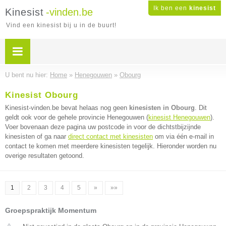
Ik ben een
kinesist
Kinesist
-vinden.be
Vind een kinesist bij u in de buurt!
U bent nu hier:
Home
»
Henegouwen
»
Obourg
Kinesist Obourg
Kinesist-vinden.be bevat helaas nog geen
kinesisten in Obourg
. Dit
geldt ook voor de gehele provincie Henegouwen (
kinesist Henegouwen
).
Voer bovenaan deze pagina uw postcode in voor de dichtstbijzijnde
kinesisten of ga naar
direct contact met kinesisten
om via één e-mail in
contact te komen met meerdere kinesisten tegelijk. Hieronder worden nu
overige resultaten getoond.
1
2
3
4
5
»
»»
Groepspraktijk Momentum