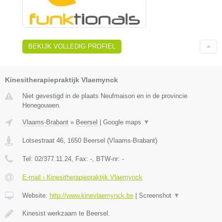
BEKIJK VOLLEDIG PROFIEL
Kinesitherapiepraktijk Vlaemynck
Niet gevestigd in de plaats Neufmaison en in de provincie
Henegouwen.
Vlaams-Brabant
»
Beersel
|
Google maps
▼
Lotsestraat 46
,
1650
Beersel
(
Vlaams-Brabant
)
Tel:
02/377.11.24
, Fax:
-
, BTW-nr:
-
E-mail › Kinesitherapiepraktijk Vlaemynck
Website:
http://www.kinevlaemynck.be
|
Screenshot
▼
Kinesist werkzaam te Beersel.