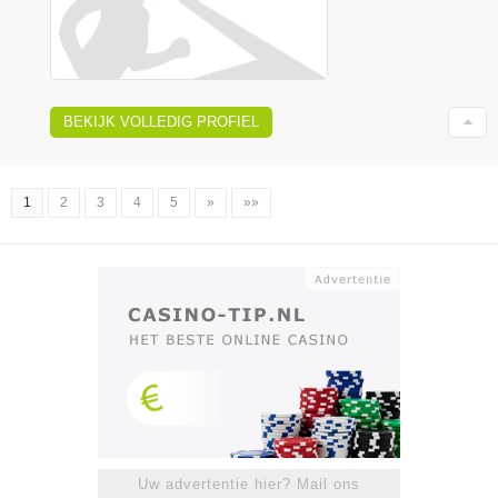
BEKIJK VOLLEDIG PROFIEL
1
2
3
4
5
»
»»
Uw advertentie hier? Mail ons