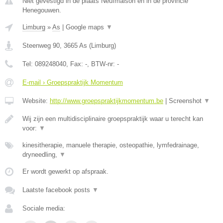
Niet gevestigd in de plaats Neufmaison en in de provincie
Henegouwen.
Limburg
»
As
|
Google maps
▼
Steenweg 90
,
3665
As
(
Limburg
)
Tel:
089248040
, Fax:
-
, BTW-nr:
-
E-mail › Groepspraktijk Momentum
Website:
http://www.groepspraktijkmomentum.be
|
Screenshot
▼
Wij zijn een multidisciplinaire groepspraktijk waar u terecht kan
voor:
▼
kinesitherapie, manuele therapie, osteopathie, lymfedrainage,
dryneedling,
▼
Er wordt gewerkt op afspraak.
Laatste facebook posts
▼
Sociale media: