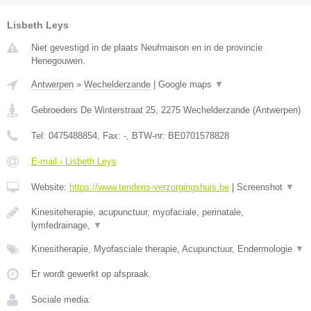
Lisbeth Leys
Niet gevestigd in de plaats Neufmaison en in de provincie
Henegouwen.
Antwerpen
»
Wechelderzande
|
Google maps
▼
Gebroeders De Winterstraat 25
,
2275
Wechelderzande
(
Antwerpen
)
Tel:
0475488854
, Fax:
-
, BTW-nr:
BE0701578828
E-mail › Lisbeth Leys
Website:
https://www.tendens-verzorgingshuis.be
|
Screenshot
▼
Kinesiteherapie, acupunctuur, myofaciale, perinatale,
lymfedrainage,
▼
Kinesitherapie, Myofasciale therapie, Acupunctuur, Endermologie
▼
Er wordt gewerkt op afspraak.
Sociale media: