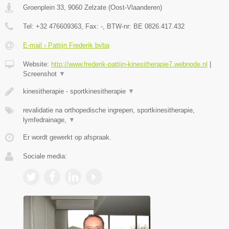
Groenplein 33
,
9060
Zelzate
(
Oost-Vlaanderen
)
Tel:
+32 476609363
, Fax:
-
, BTW-nr:
BE 0826.417.432
E-mail › Pattijn Frederik bvba
Website:
http://www.frederik-pattijn-kinesitherapie7.webnode.nl
|
Screenshot
▼
kinesitherapie - sportkinesitherapie
▼
revalidatie na orthopedische ingrepen, sportkinesitherapie,
lymfedrainage,
▼
Er wordt gewerkt op afspraak.
Sociale media: