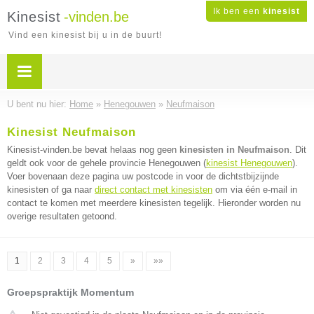
Ik ben een
kinesist
Kinesist
-vinden.be
Vind een kinesist bij u in de buurt!
U bent nu hier:
Home
»
Henegouwen
»
Neufmaison
Kinesist Neufmaison
Kinesist-vinden.be bevat helaas nog geen
kinesisten in Neufmaison
. Dit
geldt ook voor de gehele provincie Henegouwen (
kinesist Henegouwen
).
Voer bovenaan deze pagina uw postcode in voor de dichtstbijzijnde
kinesisten of ga naar
direct contact met kinesisten
om via één e-mail in
contact te komen met meerdere kinesisten tegelijk. Hieronder worden nu
overige resultaten getoond.
1
2
3
4
5
»
»»
Groepspraktijk Momentum