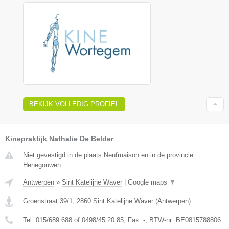
BEKIJK VOLLEDIG PROFIEL
Kinepraktijk Nathalie De Belder
Niet gevestigd in de plaats Neufmaison en in de provincie
Henegouwen.
Antwerpen
»
Sint Katelijne Waver
|
Google maps
▼
Groenstraat 39/1
,
2860
Sint Katelijne Waver
(
Antwerpen
)
Tel:
015/689.688 of 0498/45.20.85
, Fax:
-
, BTW-nr:
BE0815788806