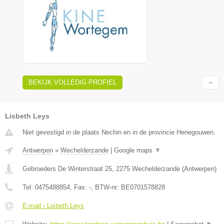
BEKIJK VOLLEDIG PROFIEL
Lisbeth Leys
Niet gevestigd in de plaats Nechin en in de provincie Henegouwen.
Antwerpen
»
Wechelderzande
|
Google maps
▼
Gebroeders De Winterstraat 25
,
2275
Wechelderzande
(
Antwerpen
)
Tel:
0475488854
, Fax:
-
, BTW-nr:
BE0701578828
E-mail › Lisbeth Leys