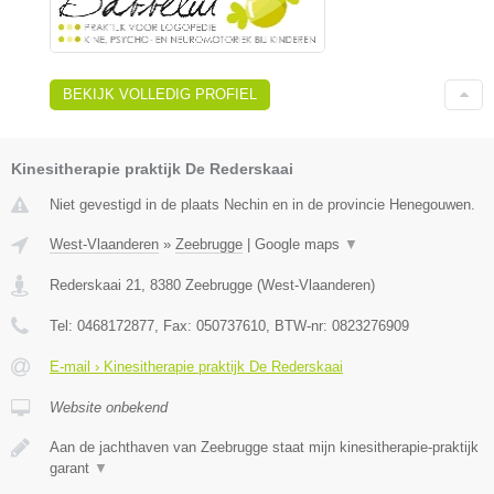
BEKIJK VOLLEDIG PROFIEL
Kinesitherapie praktijk De Rederskaai
Niet gevestigd in de plaats Nechin en in de provincie Henegouwen.
West-Vlaanderen
»
Zeebrugge
|
Google maps
▼
Rederskaai 21
,
8380
Zeebrugge
(
West-Vlaanderen
)
Tel:
0468172877
, Fax:
050737610
, BTW-nr:
0823276909
E-mail › Kinesitherapie praktijk De Rederskaai
Website onbekend
Aan de jachthaven van Zeebrugge staat mijn kinesitherapie-praktijk
garant
▼