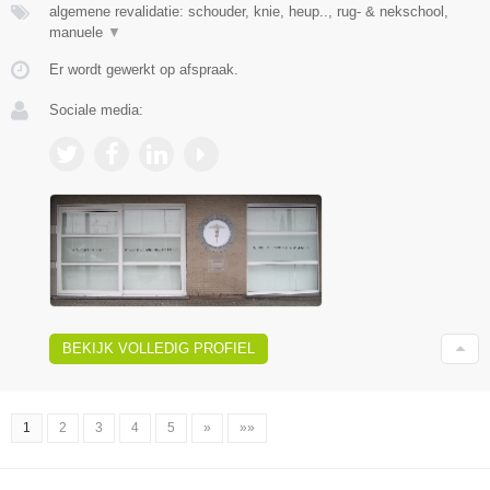
algemene revalidatie: schouder, knie, heup.., rug- & nekschool,
manuele
▼
Er wordt gewerkt op afspraak.
Sociale media:
BEKIJK VOLLEDIG PROFIEL
1
2
3
4
5
»
»»