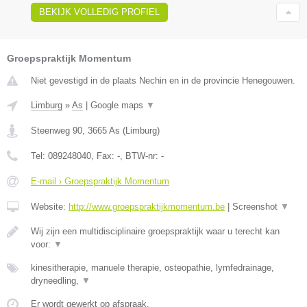
BEKIJK VOLLEDIG PROFIEL
Groepspraktijk Momentum
Niet gevestigd in de plaats Nechin en in de provincie Henegouwen.
Limburg
»
As
|
Google maps
▼
Steenweg 90
,
3665
As
(
Limburg
)
Tel:
089248040
, Fax:
-
, BTW-nr:
-
E-mail › Groepspraktijk Momentum
Website:
http://www.groepspraktijkmomentum.be
|
Screenshot
▼
Wij zijn een multidisciplinaire groepspraktijk waar u terecht kan
voor:
▼
kinesitherapie, manuele therapie, osteopathie, lymfedrainage,
dryneedling,
▼
Er wordt gewerkt op afspraak.