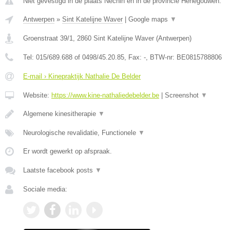
Niet gevestigd in de plaats Nechin en in de provincie Henegouwen.
Antwerpen
»
Sint Katelijne Waver
|
Google maps
▼
Groenstraat 39/1
,
2860
Sint Katelijne Waver
(
Antwerpen
)
Tel:
015/689.688 of 0498/45.20.85
, Fax:
-
, BTW-nr:
BE0815788806
E-mail › Kinepraktijk Nathalie De Belder
Website:
https://www.kine-nathaliedebelder.be
|
Screenshot
▼
Algemene kinesitherapie
▼
Neurologische revalidatie, Functionele
▼
Er wordt gewerkt op afspraak.
Laatste facebook posts
▼
Sociale media: