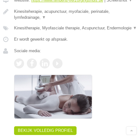
Website:
https://www.tendens-verzorgingshuis.be
|
Screenshot
▼
Kinesiteherapie, acupunctuur, myofaciale, perinatale,
lymfedrainage,
▼
Kinesitherapie, Myofasciale therapie, Acupunctuur, Endermologie
▼
Er wordt gewerkt op afspraak.
Sociale media:
BEKIJK VOLLEDIG PROFIEL