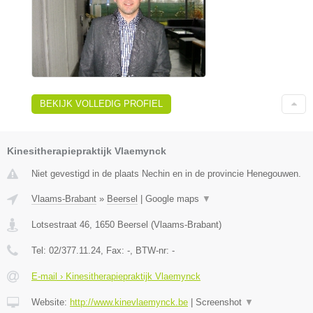
BEKIJK VOLLEDIG PROFIEL
Kinesitherapiepraktijk Vlaemynck
Niet gevestigd in de plaats Nechin en in de provincie Henegouwen.
Vlaams-Brabant
»
Beersel
|
Google maps
▼
Lotsestraat 46
,
1650
Beersel
(
Vlaams-Brabant
)
Tel:
02/377.11.24
, Fax:
-
, BTW-nr:
-
E-mail › Kinesitherapiepraktijk Vlaemynck
Website:
http://www.kinevlaemynck.be
|
Screenshot
▼