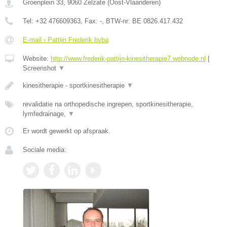
Groenplein 33
,
9060
Zelzate
(
Oost-Vlaanderen
)
Tel:
+32 476609363
, Fax:
-
, BTW-nr:
BE 0826.417.432
E-mail › Pattijn Frederik bvba
Website:
http://www.frederik-pattijn-kinesitherapie7.webnode.nl
|
Screenshot
▼
kinesitherapie - sportkinesitherapie
▼
revalidatie na orthopedische ingrepen, sportkinesitherapie,
lymfedrainage,
▼
Er wordt gewerkt op afspraak.
Sociale media: