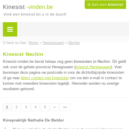
Ik ben een
kinesist
Kinesist
-vinden.be
Vind een kinesist bij u in de buurt!
U bent nu hier:
Home
»
Henegouwen
»
Nechin
Kinesist Nechin
Kinesist-vinden.be bevat helaas nog geen
kinesisten in Nechin
. Dit geldt
ook voor de gehele provincie Henegouwen (
kinesist Henegouwen
). Voer
bovenaan deze pagina uw postcode in voor de dichtstbijzijnde kinesisten
of ga naar
direct contact met kinesisten
om via één e-mail in contact te
komen met meerdere kinesisten tegelijk. Hieronder worden nu overige
resultaten getoond.
1
2
3
4
5
»
»»
Kinepraktijk Nathalie De Belder