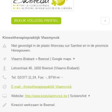
BEKIJK VOLLEDIG PROFIEL
Kinesitherapiepraktijk Vlaemynck
Niet gevestigd in de plaats Monceau sur Sambre en in de provincie
Henegouwen.
Vlaams-Brabant
»
Beersel
|
Google maps
▼
Lotsestraat 46
,
1650
Beersel
(
Vlaams-Brabant
)
Tel:
02/377.11.24
, Fax:
-
, BTW-nr:
-
E-mail › Kinesitherapiepraktijk Vlaemynck
Website:
http://www.kinevlaemynck.be
|
Screenshot
▼
Kinesist werkzaam te Beersel.