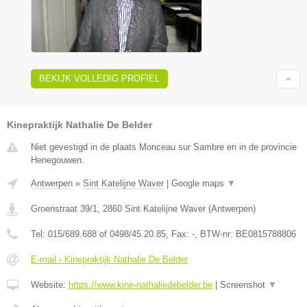
BEKIJK VOLLEDIG PROFIEL
Kinepraktijk Nathalie De Belder
Niet gevestigd in de plaats Monceau sur Sambre en in de provincie
Henegouwen.
Antwerpen
»
Sint Katelijne Waver
|
Google maps
▼
Groenstraat 39/1
,
2860
Sint Katelijne Waver
(
Antwerpen
)
Tel:
015/689.688 of 0498/45.20.85
, Fax:
-
, BTW-nr:
BE0815788806
E-mail › Kinepraktijk Nathalie De Belder
Website:
https://www.kine-nathaliedebelder.be
|
Screenshot
▼