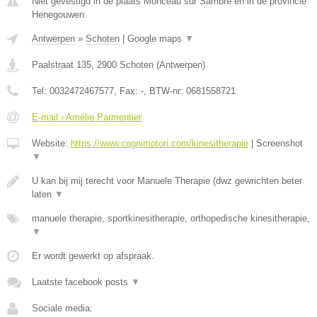
Niet gevestigd in de plaats Monceau sur Sambre en in de provincie
Henegouwen.
Antwerpen
»
Schoten
|
Google maps
▼
Paalstraat 135
,
2900
Schoten
(
Antwerpen
)
Tel:
0032472467577
, Fax:
-
, BTW-nr:
0681558721
E-mail › Amélie Parmentier
Website:
https://www.cognimotori.com/kinesitherapie
|
Screenshot
▼
U kan bij mij terecht voor Manuele Therapie (dwz gewrichten beter
laten
▼
manuele therapie, sportkinesitherapie, orthopedische kinesitherapie,
▼
Er wordt gewerkt op afspraak.
Laatste facebook posts
▼
Sociale media: