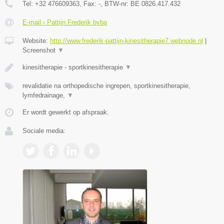
Tel:
+32 476609363
, Fax:
-
, BTW-nr:
BE 0826.417.432
E-mail › Pattijn Frederik bvba
Website:
http://www.frederik-pattijn-kinesitherapie7.webnode.nl
|
Screenshot
▼
kinesitherapie - sportkinesitherapie
▼
revalidatie na orthopedische ingrepen, sportkinesitherapie,
lymfedrainage,
▼
Er wordt gewerkt op afspraak.
Sociale media: