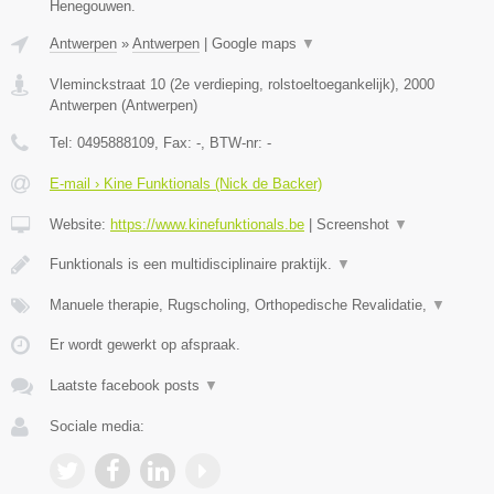
Henegouwen.
Antwerpen
»
Antwerpen
|
Google maps
▼
Vleminckstraat 10 (2e verdieping, rolstoeltoegankelijk)
,
2000
Antwerpen
(
Antwerpen
)
Tel:
0495888109
, Fax:
-
, BTW-nr:
-
E-mail › Kine Funktionals (Nick de Backer)
Website:
https://www.kinefunktionals.be
|
Screenshot
▼
Funktionals is een multidisciplinaire praktijk.
▼
Manuele therapie, Rugscholing, Orthopedische Revalidatie,
▼
Er wordt gewerkt op afspraak.
Laatste facebook posts
▼
Sociale media: