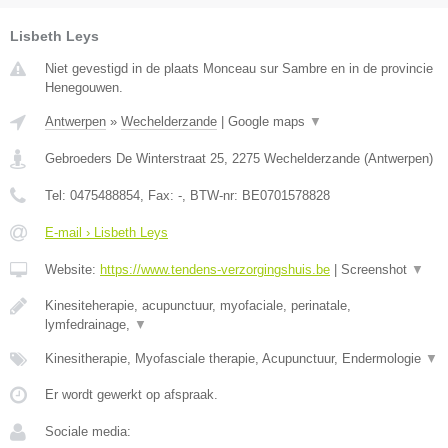
Lisbeth Leys
Niet gevestigd in de plaats Monceau sur Sambre en in de provincie
Henegouwen.
Antwerpen
»
Wechelderzande
|
Google maps
▼
Gebroeders De Winterstraat 25
,
2275
Wechelderzande
(
Antwerpen
)
Tel:
0475488854
, Fax:
-
, BTW-nr:
BE0701578828
E-mail › Lisbeth Leys
Website:
https://www.tendens-verzorgingshuis.be
|
Screenshot
▼
Kinesiteherapie, acupunctuur, myofaciale, perinatale,
lymfedrainage,
▼
Kinesitherapie, Myofasciale therapie, Acupunctuur, Endermologie
▼
Er wordt gewerkt op afspraak.
Sociale media: