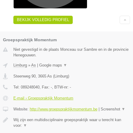
BEKIJK VOLLEDIG PROFIEL
Groepspraktijk Momentum
Niet gevestigd in de plaats Monceau sur Sambre en in de provincie
Henegouwen.
Limburg
»
As
|
Google maps
▼
Steenweg 90
,
3665
As
(
Limburg
)
Tel:
089248040
, Fax:
-
, BTW-nr:
-
E-mail › Groepspraktijk Momentum
Website:
http://www.groepspraktijkmomentum.be
|
Screenshot
▼
Wij zijn een multidisciplinaire groepspraktijk waar u terecht kan
voor:
▼