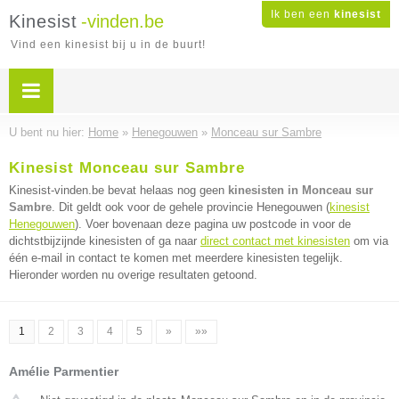
Ik ben een
kinesist
Kinesist
-vinden.be
Vind een kinesist bij u in de buurt!
U bent nu hier:
Home
»
Henegouwen
»
Monceau sur Sambre
Kinesist Monceau sur Sambre
Kinesist-vinden.be bevat helaas nog geen
kinesisten in Monceau sur
Sambre
. Dit geldt ook voor de gehele provincie Henegouwen (
kinesist
Henegouwen
). Voer bovenaan deze pagina uw postcode in voor de
dichtstbijzijnde kinesisten of ga naar
direct contact met kinesisten
om via
één e-mail in contact te komen met meerdere kinesisten tegelijk.
Hieronder worden nu overige resultaten getoond.
1
2
3
4
5
»
»»
Amélie Parmentier