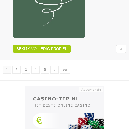
BEKIJK VOLLEDIG PROFIEL
1
2
3
4
5
»
»»