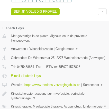
BEKIJK VOLLEDIG PROFIEL
Lisbeth Leys
Niet gevestigd in de plaats Mignault en in de provincie
Henegouwen.
Antwerpen
»
Wechelderzande
|
Google maps
▼
Gebroeders De Winterstraat 25
,
2275
Wechelderzande
(
Antwerpen
)
Tel:
0475488854
, Fax:
-
, BTW-nr:
BE0701578828
E-mail › Lisbeth Leys
Website:
https://www.tendens-verzorgingshuis.be
|
Screenshot
▼
Kinesiteherapie, acupunctuur, myofaciale, perinatale,
lymfedrainage,
▼
Kinesitherapie, Myofasciale therapie, Acupunctuur, Endermologie
▼