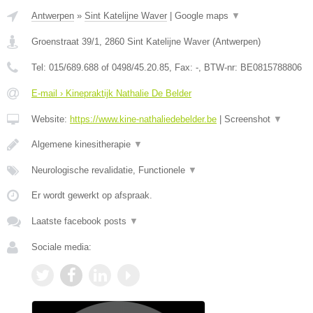
Antwerpen
»
Sint Katelijne Waver
|
Google maps
▼
Groenstraat 39/1
,
2860
Sint Katelijne Waver
(
Antwerpen
)
Tel:
015/689.688 of 0498/45.20.85
, Fax:
-
, BTW-nr:
BE0815788806
E-mail › Kinepraktijk Nathalie De Belder
Website:
https://www.kine-nathaliedebelder.be
|
Screenshot
▼
Algemene kinesitherapie
▼
Neurologische revalidatie, Functionele
▼
Er wordt gewerkt op afspraak.
Laatste facebook posts
▼
Sociale media: