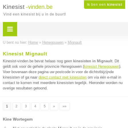
Ik ben een
kinesist
Kinesist
-vinden.be
Vind een kinesist bij u in de buurt!
U bent nu hier:
Home
»
Henegouwen
»
Mignault
Kinesist Mignault
Kinesist-vinden.be bevat helaas nog geen
kinesisten in Mignault
. Dit
geldt ook voor de gehele provincie Henegouwen (
kinesist Henegouwen
).
Voer bovenaan deze pagina uw postcode in voor de dichtstbijzijnde
kinesisten of ga naar
direct contact met kinesisten
om via één e-mail in
contact te komen met meerdere kinesisten tegelijk. Hieronder worden nu
overige resultaten getoond.
1
2
3
4
5
»
»»
Kine Wortegem