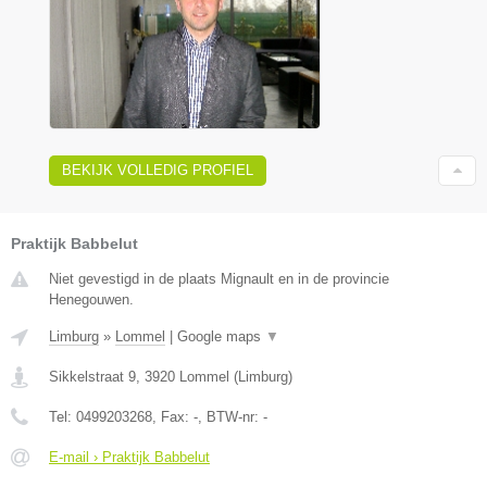
BEKIJK VOLLEDIG PROFIEL
Praktijk Babbelut
Niet gevestigd in de plaats Mignault en in de provincie
Henegouwen.
Limburg
»
Lommel
|
Google maps
▼
Sikkelstraat 9
,
3920
Lommel
(
Limburg
)
Tel:
0499203268
, Fax:
-
, BTW-nr:
-
E-mail › Praktijk Babbelut