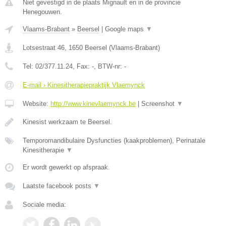
Niet gevestigd in de plaats Mignault en in de provincie
Henegouwen.
Vlaams-Brabant
»
Beersel
|
Google maps
▼
Lotsestraat 46
,
1650
Beersel
(
Vlaams-Brabant
)
Tel:
02/377.11.24
, Fax:
-
, BTW-nr:
-
E-mail › Kinesitherapiepraktijk Vlaemynck
Website:
http://www.kinevlaemynck.be
|
Screenshot
▼
Kinesist werkzaam te Beersel.
Temporomandibulaire Dysfuncties (kaakproblemen), Perinatale
Kinesitherapie
▼
Er wordt gewerkt op afspraak.
Laatste facebook posts
▼
Sociale media: