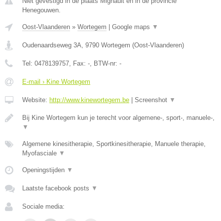
Niet gevestigd in de plaats Mignault en in de provincie
Henegouwen.
Oost-Vlaanderen
»
Wortegem
|
Google maps
▼
Oudenaardseweg 3A
,
9790
Wortegem
(
Oost-Vlaanderen
)
Tel:
0478139757
, Fax:
-
, BTW-nr:
-
E-mail › Kine Wortegem
Website:
http://www.kinewortegem.be
|
Screenshot
▼
Bij Kine Wortegem kun je terecht voor algemene-, sport-, manuele-,
▼
Algemene kinesitherapie, Sportkinesitherapie, Manuele therapie,
Myofasciale
▼
Openingstijden
▼
Laatste facebook posts
▼
Sociale media: