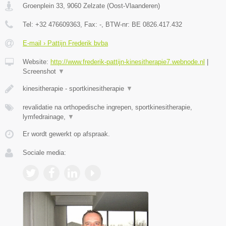
Groenplein 33
,
9060
Zelzate
(
Oost-Vlaanderen
)
Tel:
+32 476609363
, Fax:
-
, BTW-nr:
BE 0826.417.432
E-mail › Pattijn Frederik bvba
Website:
http://www.frederik-pattijn-kinesitherapie7.webnode.nl
|
Screenshot
▼
kinesitherapie - sportkinesitherapie
▼
revalidatie na orthopedische ingrepen, sportkinesitherapie,
lymfedrainage,
▼
Er wordt gewerkt op afspraak.
Sociale media: