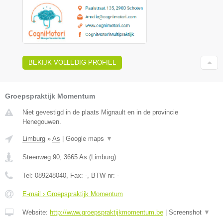
BEKIJK VOLLEDIG PROFIEL
Groepspraktijk Momentum
Niet gevestigd in de plaats Mignault en in de provincie
Henegouwen.
Limburg
»
As
|
Google maps
▼
Steenweg 90
,
3665
As
(
Limburg
)
Tel:
089248040
, Fax:
-
, BTW-nr:
-
E-mail › Groepspraktijk Momentum
Website:
http://www.groepspraktijkmomentum.be
|
Screenshot
▼