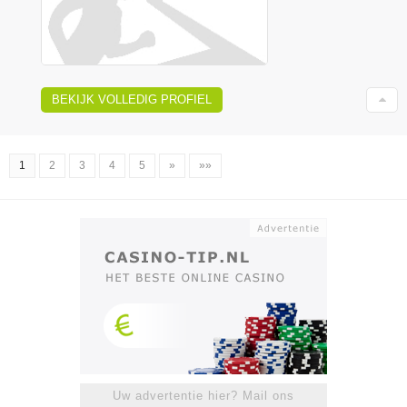
BEKIJK VOLLEDIG PROFIEL
1
2
3
4
5
»
»»
Uw advertentie hier? Mail ons