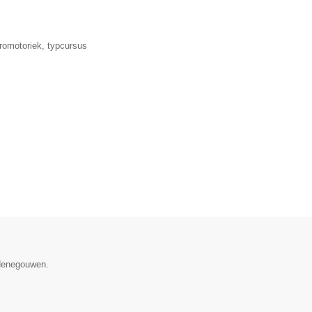
romotoriek, typcursus
 Henegouwen.