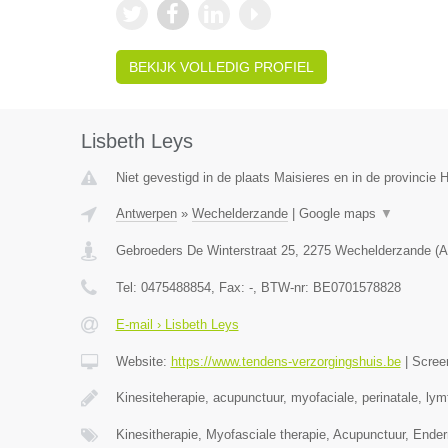
BEKIJK VOLLEDIG PROFIEL
Lisbeth Leys
Niet gevestigd in de plaats Maisieres en in de provincie
Antwerpen
»
Wechelderzande
|
Google maps
▼
Gebroeders De Winterstraat 25
,
2275
Wechelderzande
(
A
Tel:
0475488854
, Fax:
-
, BTW-nr:
BE0701578828
E-mail › Lisbeth Leys
Website:
https://www.tendens-verzorgingshuis.be
|
Scree
Kinesiteherapie, acupunctuur, myofaciale, perinatale, ly
Kinesitherapie, Myofasciale therapie, Acupunctuur, Ende