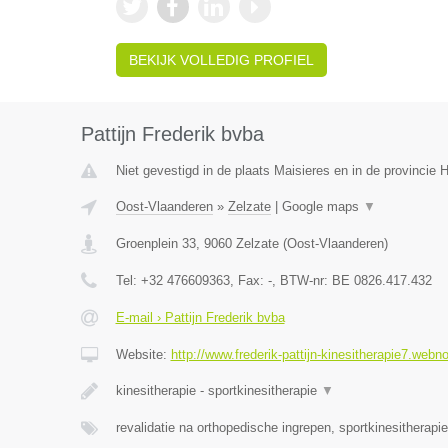
BEKIJK VOLLEDIG PROFIEL
Pattijn Frederik bvba
Niet gevestigd in de plaats Maisieres en in de provincie
Oost-Vlaanderen
»
Zelzate
|
Google maps
▼
Groenplein 33
,
9060
Zelzate
(
Oost-Vlaanderen
)
Tel:
+32 476609363
, Fax:
-
, BTW-nr:
BE 0826.417.432
E-mail › Pattijn Frederik bvba
Website:
http://www.frederik-pattijn-kinesitherapie7.webn
kinesitherapie - sportkinesitherapie
▼
revalidatie na orthopedische ingrepen, sportkinesitherapi