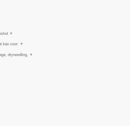
nshot
▼
ht kan voor:
▼
nage, dryneedling,
▼