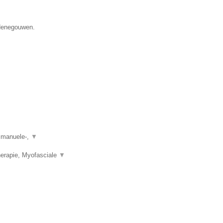
 Henegouwen.
, manuele-,
▼
herapie, Myofasciale
▼