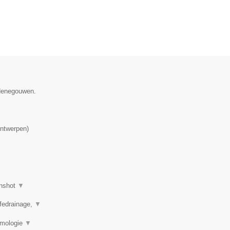
 Henegouwen.
ntwerpen
)
nshot
▼
mfedrainage,
▼
rmologie
▼