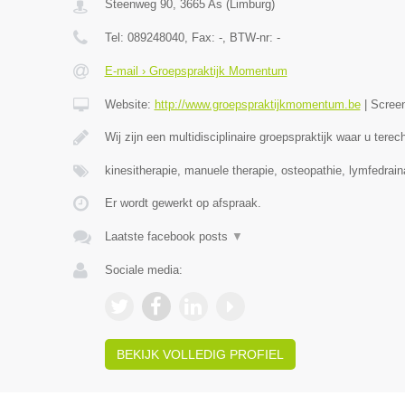
Steenweg 90
,
3665
As
(
Limburg
)
Tel:
089248040
, Fax:
-
, BTW-nr:
-
E-mail › Groepspraktijk Momentum
Website:
http://www.groepspraktijkmomentum.be
|
Scree
Wij zijn een multidisciplinaire groepspraktijk waar u terec
kinesitherapie, manuele therapie, osteopathie, lymfedrai
Er wordt gewerkt op afspraak.
Laatste facebook posts
▼
Sociale media:
BEKIJK VOLLEDIG PROFIEL