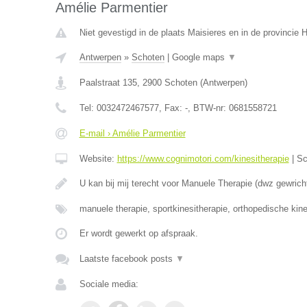
Amélie Parmentier
Niet gevestigd in de plaats Maisieres en in de provincie
Antwerpen
»
Schoten
|
Google maps
▼
Paalstraat 135
,
2900
Schoten
(
Antwerpen
)
Tel:
0032472467577
, Fax:
-
, BTW-nr:
0681558721
E-mail › Amélie Parmentier
Website:
https://www.cognimotori.com/kinesitherapie
|
Sc
U kan bij mij terecht voor Manuele Therapie (dwz gewrich
manuele therapie, sportkinesitherapie, orthopedische kin
Er wordt gewerkt op afspraak.
Laatste facebook posts
▼
Sociale media: