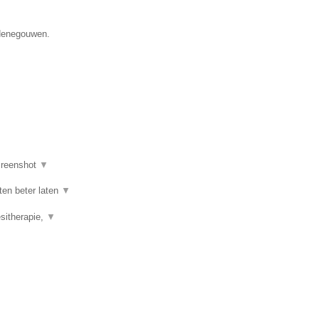
 Henegouwen.
reenshot
▼
ten beter laten
▼
esitherapie,
▼