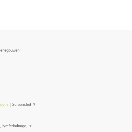
 Henegouwen.
ode.nl
|
Screenshot
▼
e, lymfedrainage,
▼