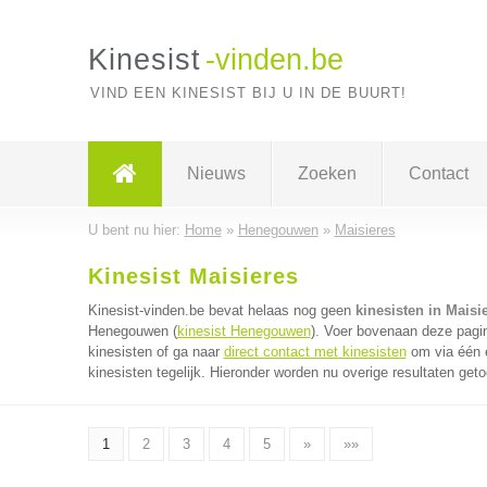
Kinesist
-vinden.be
VIND EEN KINESIST BIJ U IN DE BUURT!
Nieuws
Zoeken
Contact
U bent nu hier:
Home
»
Henegouwen
»
Maisieres
Kinesist Maisieres
Kinesist-vinden.be bevat helaas nog geen
kinesisten in Maisi
Henegouwen (
kinesist Henegouwen
). Voer bovenaan deze pagin
kinesisten of ga naar
direct contact met kinesisten
om via één e
kinesisten tegelijk. Hieronder worden nu overige resultaten get
1
2
3
4
5
»
»»