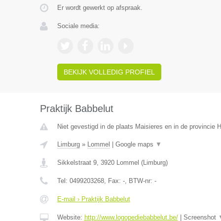
Er wordt gewerkt op afspraak.
Sociale media:
BEKIJK VOLLEDIG PROFIEL
Praktijk Babbelut
Niet gevestigd in de plaats Maisieres en in de provincie
Limburg
»
Lommel
|
Google maps
▼
Sikkelstraat 9
,
3920
Lommel
(
Limburg
)
Tel:
0499203268
, Fax:
-
, BTW-nr:
-
E-mail › Praktijk Babbelut
Website:
http://www.logopediebabbelut.be/
|
Screenshot