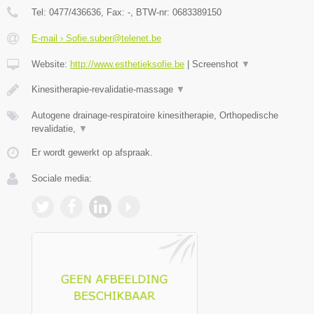
Tel:
0477/436636
, Fax:
-
, BTW-nr:
0683389150
E-mail › Sofie.suber@telenet.be
Website:
http://www.esthetieksofie.be
|
Screenshot
▼
Kinesitherapie-revalidatie-massage
▼
Autogene drainage-respiratoire kinesitherapie, Orthopedische
revalidatie,
▼
Er wordt gewerkt op afspraak.
Sociale media: