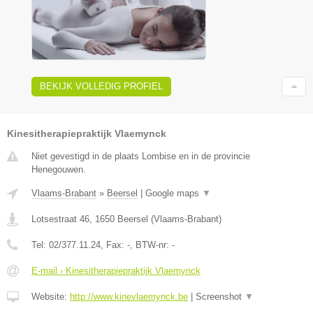
BEKIJK VOLLEDIG PROFIEL
Kinesitherapiepraktijk Vlaemynck
Niet gevestigd in de plaats Lombise en in de provincie
Henegouwen.
Vlaams-Brabant
»
Beersel
|
Google maps
▼
Lotsestraat 46
,
1650
Beersel
(
Vlaams-Brabant
)
Tel:
02/377.11.24
, Fax:
-
, BTW-nr:
-
E-mail › Kinesitherapiepraktijk Vlaemynck
Website:
http://www.kinevlaemynck.be
|
Screenshot
▼