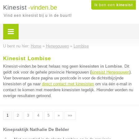
Ik ben een
kinesist
Kinesist
-vinden.be
Vind een kinesist bij u in de buurt!
U bent nu hier:
Home
»
Henegouwen
»
Lombise
Kinesist Lombise
Kinesist-vinden.be bevat helaas nog geen
kinesisten in Lombise
. Dit
geldt ook voor de gehele provincie Henegouwen (
kinesist Henegouwen
).
Voer bovenaan deze pagina uw postcode in voor de dichtstbijzijnde
kinesisten of ga naar
direct contact met kinesisten
om via één e-mail in
contact te komen met meerdere kinesisten tegelijk. Hieronder worden nu
overige resultaten getoond.
1
2
3
4
5
»
»»
Kinepraktijk Nathalie De Belder