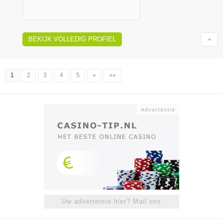
BEKIJK VOLLEDIG PROFIEL
1
2
3
4
5
»
»»
Uw advertentie hier? Mail ons