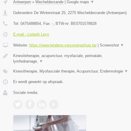
Antwerpen
»
Wechelderzande
|
Google maps
▼
Gebroeders De Winterstraat 25
,
2275
Wechelderzande
(
Antwerpen
)
Tel:
0475488854
, Fax:
-
, BTW-nr:
BE0701578828
E-mail › Lisbeth Leys
Website:
https://www.tendens-verzorgingshuis.be
|
Screenshot
▼
Kinesiteherapie, acupunctuur, myofaciale, perinatale,
lymfedrainage,
▼
Kinesitherapie, Myofasciale therapie, Acupunctuur, Endermologie
▼
Er wordt gewerkt op afspraak.
Sociale media: