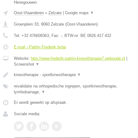
Henegouwen.
Oost-Vlaanderen
»
Zelzate
|
Google maps
▼
Groenplein 33
,
9060
Zelzate
(
Oost-Vlaanderen
)
Tel:
+32 476609363
, Fax:
-
, BTW-nr:
BE 0826.417.432
E-mail › Pattijn Frederik bvba
Website:
http://www.frederik-pattijn-kinesitherapie7.webnode.nl
|
Screenshot
▼
kinesitherapie - sportkinesitherapie
▼
revalidatie na orthopedische ingrepen, sportkinesitherapie,
lymfedrainage,
▼
Er wordt gewerkt op afspraak.
Sociale media: