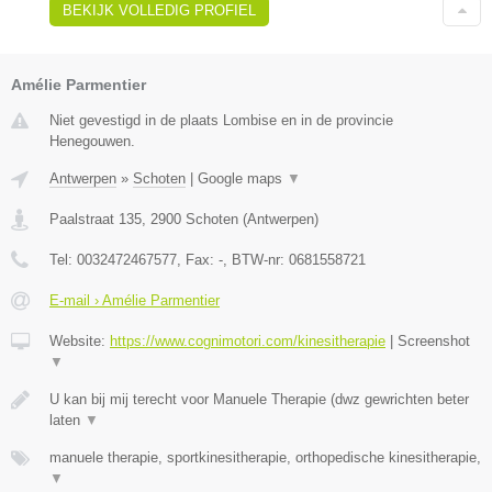
BEKIJK VOLLEDIG PROFIEL
Amélie Parmentier
Niet gevestigd in de plaats Lombise en in de provincie
Henegouwen.
Antwerpen
»
Schoten
|
Google maps
▼
Paalstraat 135
,
2900
Schoten
(
Antwerpen
)
Tel:
0032472467577
, Fax:
-
, BTW-nr:
0681558721
E-mail › Amélie Parmentier
Website:
https://www.cognimotori.com/kinesitherapie
|
Screenshot
▼
U kan bij mij terecht voor Manuele Therapie (dwz gewrichten beter
laten
▼
manuele therapie, sportkinesitherapie, orthopedische kinesitherapie,
▼