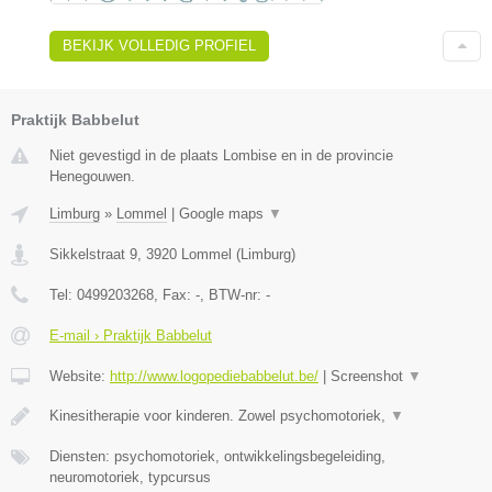
BEKIJK VOLLEDIG PROFIEL
Praktijk Babbelut
Niet gevestigd in de plaats Lombise en in de provincie
Henegouwen.
Limburg
»
Lommel
|
Google maps
▼
Sikkelstraat 9
,
3920
Lommel
(
Limburg
)
Tel:
0499203268
, Fax:
-
, BTW-nr:
-
E-mail › Praktijk Babbelut
Website:
http://www.logopediebabbelut.be/
|
Screenshot
▼
Kinesitherapie voor kinderen. Zowel psychomotoriek,
▼
Diensten: psychomotoriek, ontwikkelingsbegeleiding,
neuromotoriek, typcursus