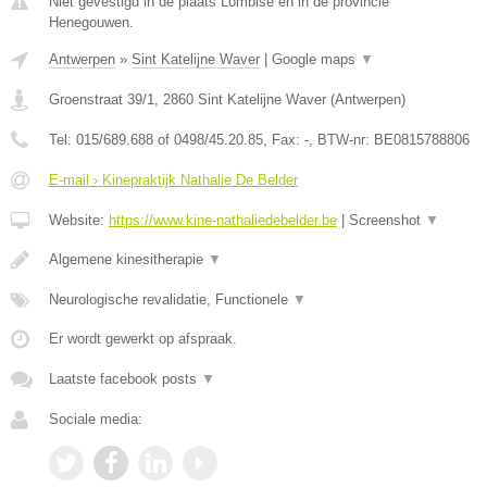
Niet gevestigd in de plaats Lombise en in de provincie
Henegouwen.
Antwerpen
»
Sint Katelijne Waver
|
Google maps
▼
Groenstraat 39/1
,
2860
Sint Katelijne Waver
(
Antwerpen
)
Tel:
015/689.688 of 0498/45.20.85
, Fax:
-
, BTW-nr:
BE0815788806
E-mail › Kinepraktijk Nathalie De Belder
Website:
https://www.kine-nathaliedebelder.be
|
Screenshot
▼
Algemene kinesitherapie
▼
Neurologische revalidatie, Functionele
▼
Er wordt gewerkt op afspraak.
Laatste facebook posts
▼
Sociale media: