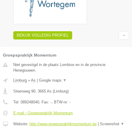
BEKIJK VOLLEDIG PROFIEL
Groepspraktijk Momentum
Niet gevestigd in de plaats Lombise en in de provincie
Henegouwen.
Limburg
»
As
|
Google maps
▼
Steenweg 90
,
3665
As
(
Limburg
)
Tel:
089248040
, Fax:
-
, BTW-nr:
-
E-mail › Groepspraktijk Momentum
Website:
http://www.groepspraktijkmomentum.be
|
Screenshot
▼