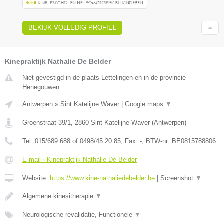
BEKIJK VOLLEDIG PROFIEL
Kinepraktijk Nathalie De Belder
Niet gevestigd in de plaats Lettelingen en in de provincie
Henegouwen.
Antwerpen
»
Sint Katelijne Waver
|
Google maps
▼
Groenstraat 39/1
,
2860
Sint Katelijne Waver
(
Antwerpen
)
Tel:
015/689.688 of 0498/45.20.85
, Fax:
-
, BTW-nr:
BE0815788806
E-mail › Kinepraktijk Nathalie De Belder
Website:
https://www.kine-nathaliedebelder.be
|
Screenshot
▼
Algemene kinesitherapie
▼
Neurologische revalidatie, Functionele
▼