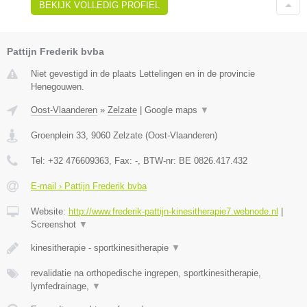
BEKIJK VOLLEDIG PROFIEL
Pattijn Frederik bvba
Niet gevestigd in de plaats Lettelingen en in de provincie
Henegouwen.
Oost-Vlaanderen
»
Zelzate
|
Google maps
▼
Groenplein 33
,
9060
Zelzate
(
Oost-Vlaanderen
)
Tel:
+32 476609363
, Fax:
-
, BTW-nr:
BE 0826.417.432
E-mail › Pattijn Frederik bvba
Website:
http://www.frederik-pattijn-kinesitherapie7.webnode.nl
|
Screenshot
▼
kinesitherapie - sportkinesitherapie
▼
revalidatie na orthopedische ingrepen, sportkinesitherapie,
lymfedrainage,
▼