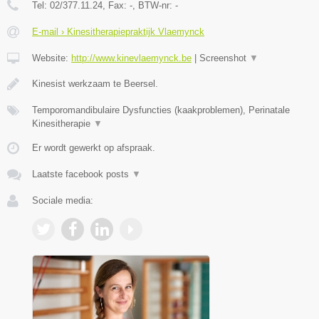
Tel:
02/377.11.24
, Fax:
-
, BTW-nr:
-
E-mail › Kinesitherapiepraktijk Vlaemynck
Website:
http://www.kinevlaemynck.be
|
Screenshot
▼
Kinesist werkzaam te Beersel.
Temporomandibulaire Dysfuncties (kaakproblemen), Perinatale
Kinesitherapie
▼
Er wordt gewerkt op afspraak.
Laatste facebook posts
▼
Sociale media: