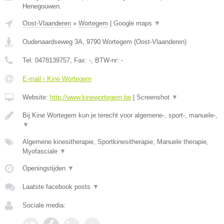
Henegouwen.
Oost-Vlaanderen
»
Wortegem
|
Google maps
▼
Oudenaardseweg 3A
,
9790
Wortegem
(
Oost-Vlaanderen
)
Tel:
0478139757
, Fax:
-
, BTW-nr:
-
E-mail › Kine Wortegem
Website:
http://www.kinewortegem.be
|
Screenshot
▼
Bij Kine Wortegem kun je terecht voor algemene-, sport-, manuele-,
▼
Algemene kinesitherapie, Sportkinesitherapie, Manuele therapie,
Myofasciale
▼
Openingstijden
▼
Laatste facebook posts
▼
Sociale media: