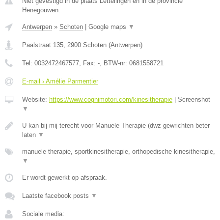
Niet gevestigd in de plaats Lettelingen en in de provincie
Henegouwen.
Antwerpen
»
Schoten
|
Google maps
▼
Paalstraat 135
,
2900
Schoten
(
Antwerpen
)
Tel:
0032472467577
, Fax:
-
, BTW-nr:
0681558721
E-mail › Amélie Parmentier
Website:
https://www.cognimotori.com/kinesitherapie
|
Screenshot
▼
U kan bij mij terecht voor Manuele Therapie (dwz gewrichten beter
laten
▼
manuele therapie, sportkinesitherapie, orthopedische kinesitherapie,
▼
Er wordt gewerkt op afspraak.
Laatste facebook posts
▼
Sociale media: