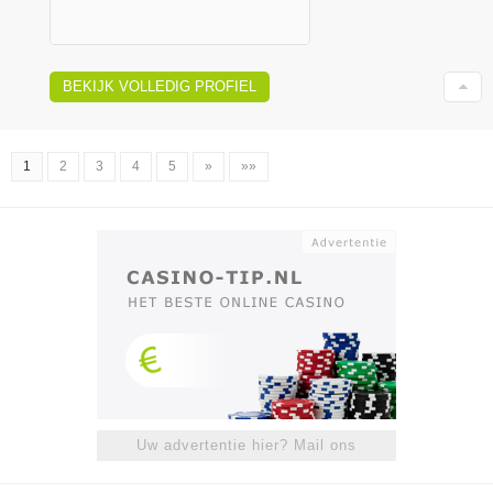
BEKIJK VOLLEDIG PROFIEL
1
2
3
4
5
»
»»
Uw advertentie hier? Mail ons