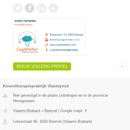
BEKIJK VOLLEDIG PROFIEL
Kinesitherapiepraktijk Vlaemynck
Niet gevestigd in de plaats Lettelingen en in de provincie
Henegouwen.
Vlaams-Brabant
»
Beersel
|
Google maps
▼
Lotsestraat 46
,
1650
Beersel
(
Vlaams-Brabant
)