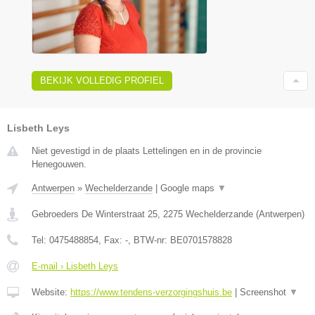
BEKIJK VOLLEDIG PROFIEL
Lisbeth Leys
Niet gevestigd in de plaats Lettelingen en in de provincie
Henegouwen.
Antwerpen
»
Wechelderzande
|
Google maps
▼
Gebroeders De Winterstraat 25
,
2275
Wechelderzande
(
Antwerpen
)
Tel:
0475488854
, Fax:
-
, BTW-nr:
BE0701578828
E-mail › Lisbeth Leys
Website:
https://www.tendens-verzorgingshuis.be
|
Screenshot
▼