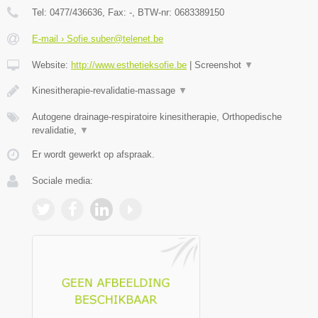
Tel:
0477/436636
, Fax:
-
, BTW-nr:
0683389150
E-mail › Sofie.suber@telenet.be
Website:
http://www.esthetieksofie.be
|
Screenshot
▼
Kinesitherapie-revalidatie-massage
▼
Autogene drainage-respiratoire kinesitherapie, Orthopedische
revalidatie,
▼
Er wordt gewerkt op afspraak.
Sociale media: