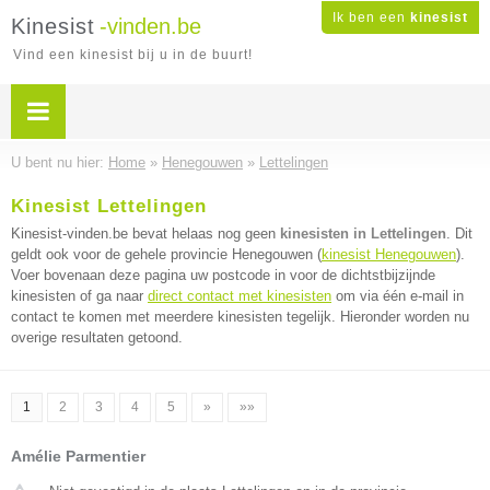
Ik ben een
kinesist
Kinesist
-vinden.be
Vind een kinesist bij u in de buurt!
U bent nu hier:
Home
»
Henegouwen
»
Lettelingen
Kinesist Lettelingen
Kinesist-vinden.be bevat helaas nog geen
kinesisten in Lettelingen
. Dit
geldt ook voor de gehele provincie Henegouwen (
kinesist Henegouwen
).
Voer bovenaan deze pagina uw postcode in voor de dichtstbijzijnde
kinesisten of ga naar
direct contact met kinesisten
om via één e-mail in
contact te komen met meerdere kinesisten tegelijk. Hieronder worden nu
overige resultaten getoond.
1
2
3
4
5
»
»»
Amélie Parmentier