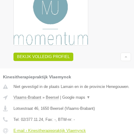
BEKIJK VOLLEDIG PROFIEL
Kinesitherapiepraktijk Vlaemynck
Niet gevestigd in de plaats Lamain en in de provincie Henegouwen.
Vlaams-Brabant
»
Beersel
|
Google maps
▼
Lotsestraat 46
,
1650
Beersel
(
Vlaams-Brabant
)
Tel:
02/377.11.24
, Fax:
-
, BTW-nr:
-
E-mail › Kinesitherapiepraktijk Vlaemynck