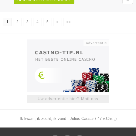
1
2
3
4
5
»
»»
Uw advertentie hier? Mail ons
Ik kwam, ik zocht, ik vond - Julius Caesar / 47 v.Chr. ;)