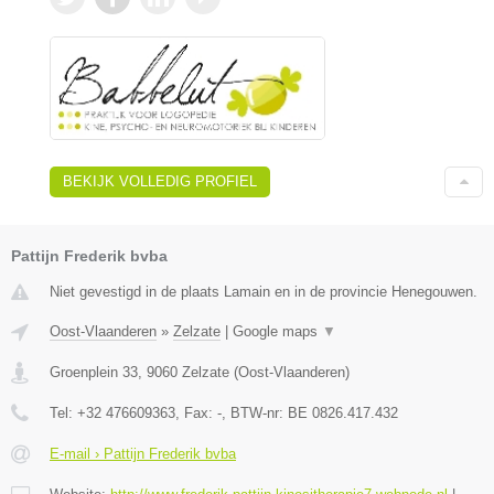
BEKIJK VOLLEDIG PROFIEL
Pattijn Frederik bvba
Niet gevestigd in de plaats Lamain en in de provincie Henegouwen.
Oost-Vlaanderen
»
Zelzate
|
Google maps
▼
Groenplein 33
,
9060
Zelzate
(
Oost-Vlaanderen
)
Tel:
+32 476609363
, Fax:
-
, BTW-nr:
BE 0826.417.432
E-mail › Pattijn Frederik bvba