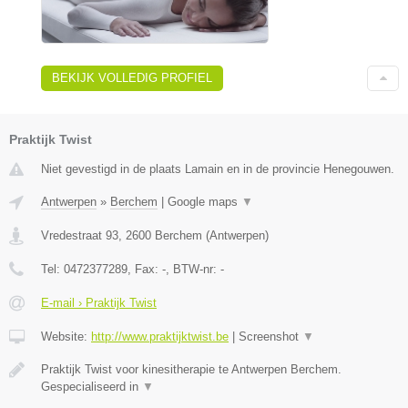
BEKIJK VOLLEDIG PROFIEL
Praktijk Twist
Niet gevestigd in de plaats Lamain en in de provincie Henegouwen.
Antwerpen
»
Berchem
|
Google maps
▼
Vredestraat 93
,
2600
Berchem
(
Antwerpen
)
Tel:
0472377289
, Fax:
-
, BTW-nr:
-
E-mail › Praktijk Twist
Website:
http://www.praktijktwist.be
|
Screenshot
▼
Praktijk Twist voor kinesitherapie te Antwerpen Berchem.
Gespecialiseerd in
▼