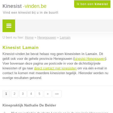
Ik ben een
kinesist
Kinesist
-vinden.be
Vind een kinesist bij u in de buurt!
U bent nu hier:
Home
»
Henegouwen
»
Lamain
Kinesist Lamain
Kinesist-vinden.be bevat helaas nog geen
kinesisten in Lamain
. Dit
geldt ook voor de gehele provincie Henegouwen (
kinesist Henegouwen
).
Voer bovenaan deze pagina uw postcode in voor de dichtstbijzijnde
kinesisten of ga naar
direct contact met kinesisten
om via één e-mail in
contact te komen met meerdere kinesisten tegelijk. Hieronder worden nu
overige resultaten getoond.
1
2
3
4
5
»
»»
Kinepraktijk Nathalie De Belder