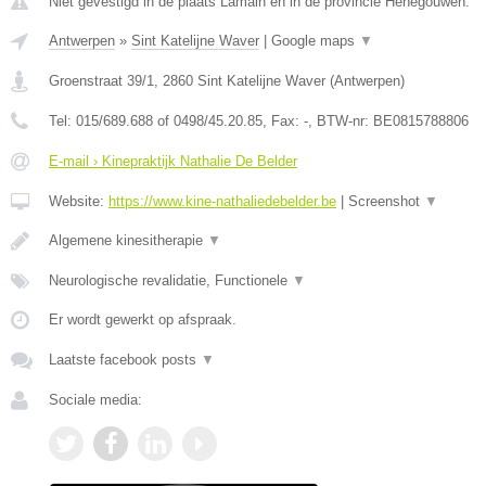
Niet gevestigd in de plaats Lamain en in de provincie Henegouwen.
Antwerpen
»
Sint Katelijne Waver
|
Google maps
▼
Groenstraat 39/1
,
2860
Sint Katelijne Waver
(
Antwerpen
)
Tel:
015/689.688 of 0498/45.20.85
, Fax:
-
, BTW-nr:
BE0815788806
E-mail › Kinepraktijk Nathalie De Belder
Website:
https://www.kine-nathaliedebelder.be
|
Screenshot
▼
Algemene kinesitherapie
▼
Neurologische revalidatie, Functionele
▼
Er wordt gewerkt op afspraak.
Laatste facebook posts
▼
Sociale media: