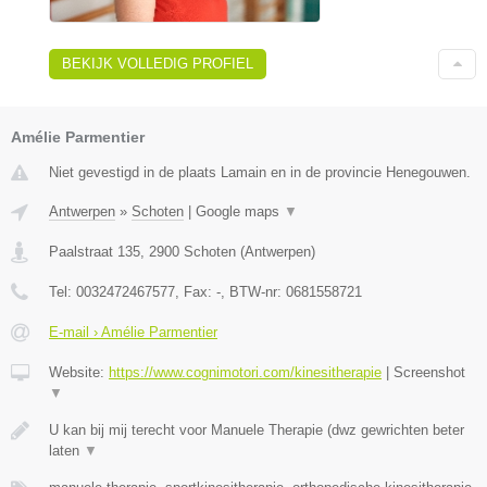
BEKIJK VOLLEDIG PROFIEL
Amélie Parmentier
Niet gevestigd in de plaats Lamain en in de provincie Henegouwen.
Antwerpen
»
Schoten
|
Google maps
▼
Paalstraat 135
,
2900
Schoten
(
Antwerpen
)
Tel:
0032472467577
, Fax:
-
, BTW-nr:
0681558721
E-mail › Amélie Parmentier
Website:
https://www.cognimotori.com/kinesitherapie
|
Screenshot
▼
U kan bij mij terecht voor Manuele Therapie (dwz gewrichten beter
laten
▼