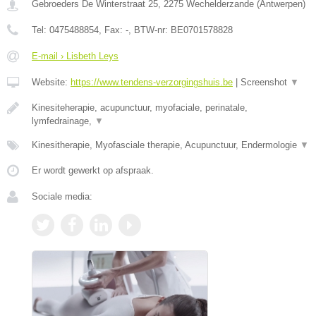
Gebroeders De Winterstraat 25
,
2275
Wechelderzande
(
Antwerpen
)
Tel:
0475488854
, Fax:
-
, BTW-nr:
BE0701578828
E-mail › Lisbeth Leys
Website:
https://www.tendens-verzorgingshuis.be
|
Screenshot
▼
Kinesiteherapie, acupunctuur, myofaciale, perinatale,
lymfedrainage,
▼
Kinesitherapie, Myofasciale therapie, Acupunctuur, Endermologie
▼
Er wordt gewerkt op afspraak.
Sociale media: