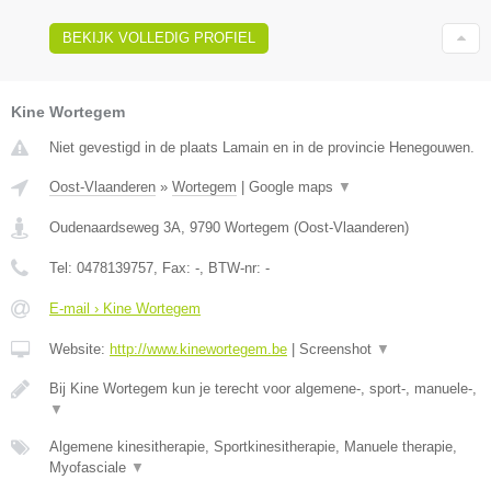
BEKIJK VOLLEDIG PROFIEL
Kine Wortegem
Niet gevestigd in de plaats Lamain en in de provincie Henegouwen.
Oost-Vlaanderen
»
Wortegem
|
Google maps
▼
Oudenaardseweg 3A
,
9790
Wortegem
(
Oost-Vlaanderen
)
Tel:
0478139757
, Fax:
-
, BTW-nr:
-
E-mail › Kine Wortegem
Website:
http://www.kinewortegem.be
|
Screenshot
▼
Bij Kine Wortegem kun je terecht voor algemene-, sport-, manuele-,
▼
Algemene kinesitherapie, Sportkinesitherapie, Manuele therapie,
Myofasciale
▼