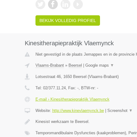
BEKIJK VOLLEDIG PROFIEL
Kinesitherapiepraktijk Vlaemynck
Niet gevestigd in de plaats Jemappes en in de provinci
Vlaams-Brabant
»
Beersel
|
Google maps
▼
Lotsestraat 46
,
1650
Beersel
(
Vlaams-Brabant
)
Tel:
02/377.11.24
, Fax:
-
, BTW-nr:
-
E-mail › Kinesitherapiepraktijk Vlaemynck
Website:
http://www.kinevlaemynck.be
|
Screenshot
▼
Kinesist werkzaam te Beersel.
Temporomandibulaire Dysfuncties (kaakproblemen), Perin