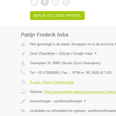
BEKIJK VOLLEDIG PROFIEL
Pattijn Frederik bvba
Niet gevestigd in de plaats Jemappes en in de provinci
Oost-Vlaanderen
»
Zelzate
|
Google maps
▼
Groenplein 33
,
9060
Zelzate
(
Oost-Vlaanderen
)
Tel:
+32 476609363
, Fax:
-
, BTW-nr:
BE 0826.417.432
E-mail › Pattijn Frederik bvba
Website:
http://www.frederik-pattijn-kinesitherapie7.webn
kinesitherapie - sportkinesitherapie
▼
revalidatie na orthopedische ingrepen, sportkinesitherapi