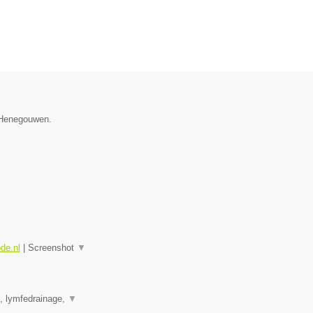
e Henegouwen.
ode.nl
|
Screenshot
▼
e, lymfedrainage,
▼