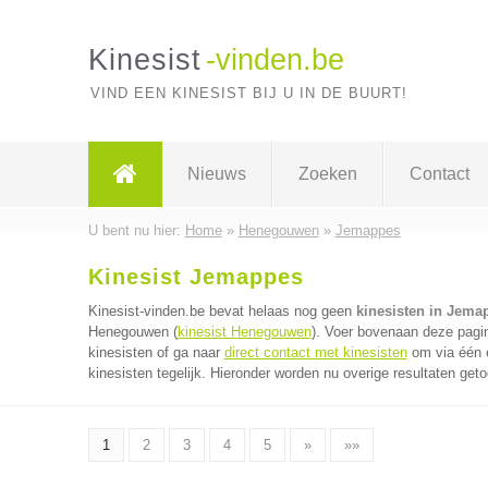
Kinesist
-vinden.be
VIND EEN KINESIST BIJ U IN DE BUURT!
Nieuws
Zoeken
Contact
U bent nu hier:
Home
»
Henegouwen
»
Jemappes
Kinesist Jemappes
Kinesist-vinden.be bevat helaas nog geen
kinesisten in Jema
Henegouwen (
kinesist Henegouwen
). Voer bovenaan deze pagin
kinesisten of ga naar
direct contact met kinesisten
om via één e
kinesisten tegelijk. Hieronder worden nu overige resultaten get
1
2
3
4
5
»
»»