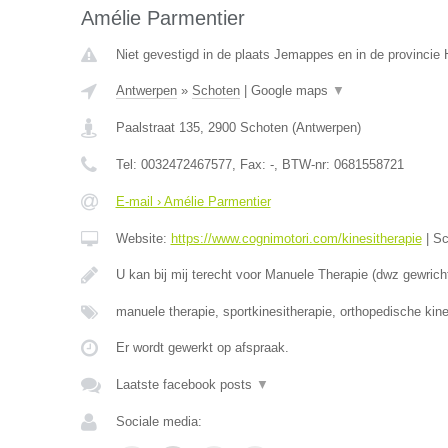
Amélie Parmentier
Niet gevestigd in de plaats Jemappes en in de provinci
Antwerpen
»
Schoten
|
Google maps
▼
Paalstraat 135
,
2900
Schoten
(
Antwerpen
)
Tel:
0032472467577
, Fax:
-
, BTW-nr:
0681558721
E-mail › Amélie Parmentier
Website:
https://www.cognimotori.com/kinesitherapie
|
Sc
U kan bij mij terecht voor Manuele Therapie (dwz gewrich
manuele therapie, sportkinesitherapie, orthopedische kin
Er wordt gewerkt op afspraak.
Laatste facebook posts
▼
Sociale media: