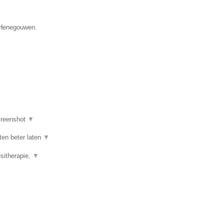
e Henegouwen.
reenshot
▼
ten beter laten
▼
esitherapie,
▼