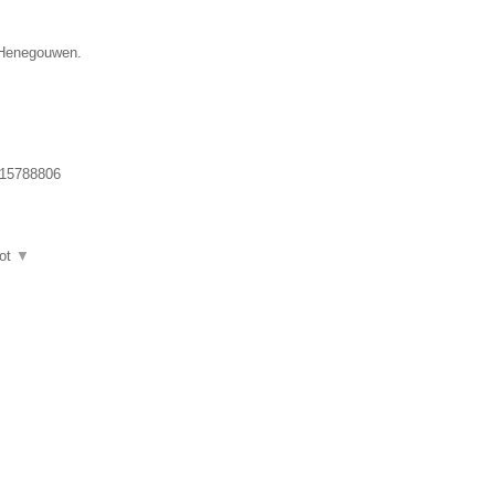
e Henegouwen.
15788806
ot
▼