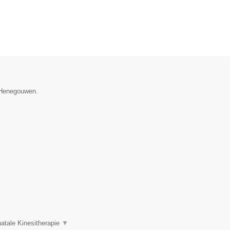
e Henegouwen.
atale Kinesitherapie
▼