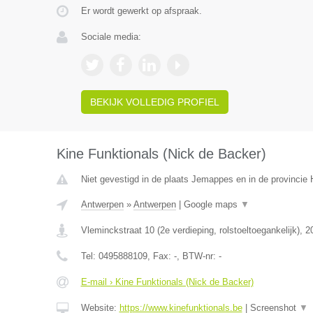
Er wordt gewerkt op afspraak.
Sociale media:
BEKIJK VOLLEDIG PROFIEL
Kine Funktionals (Nick de Backer)
Niet gevestigd in de plaats Jemappes en in de provinci
Antwerpen
»
Antwerpen
|
Google maps
▼
Vleminckstraat 10 (2e verdieping, rolstoeltoegankelijk)
,
2
Tel:
0495888109
, Fax:
-
, BTW-nr:
-
E-mail › Kine Funktionals (Nick de Backer)
Website:
https://www.kinefunktionals.be
|
Screenshot
▼