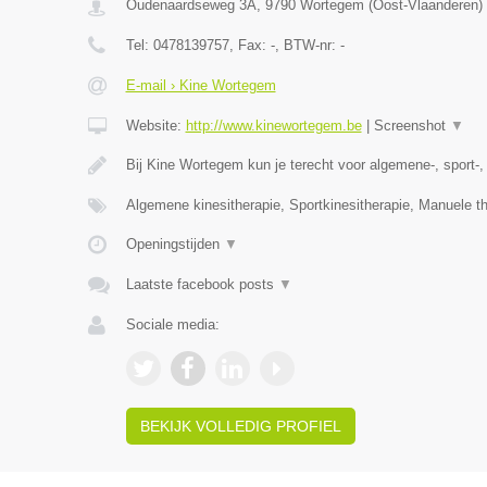
Oudenaardseweg 3A
,
9790
Wortegem
(
Oost-Vlaanderen
)
Tel:
0478139757
, Fax:
-
, BTW-nr:
-
E-mail › Kine Wortegem
Website:
http://www.kinewortegem.be
|
Screenshot
▼
Bij Kine Wortegem kun je terecht voor algemene-, sport-
Algemene kinesitherapie, Sportkinesitherapie, Manuele t
Openingstijden
▼
Laatste facebook posts
▼
Sociale media:
BEKIJK VOLLEDIG PROFIEL