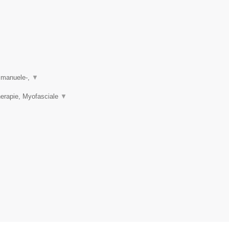
, manuele-,
▼
herapie, Myofasciale
▼