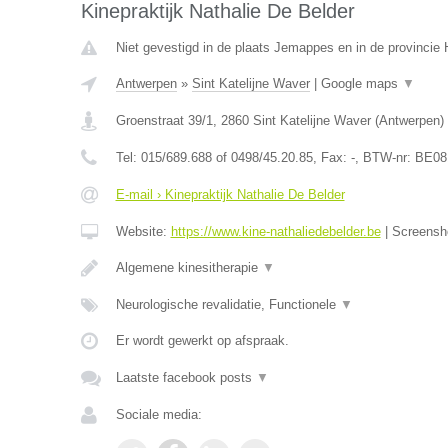
Kinepraktijk Nathalie De Belder
Niet gevestigd in de plaats Jemappes en in de provinci
Antwerpen
»
Sint Katelijne Waver
|
Google maps
▼
Groenstraat 39/1
,
2860
Sint Katelijne Waver
(
Antwerpen
)
Tel:
015/689.688 of 0498/45.20.85
, Fax:
-
, BTW-nr:
BE08
E-mail › Kinepraktijk Nathalie De Belder
Website:
https://www.kine-nathaliedebelder.be
|
Screensh
Algemene kinesitherapie
▼
Neurologische revalidatie, Functionele
▼
Er wordt gewerkt op afspraak.
Laatste facebook posts
▼
Sociale media: