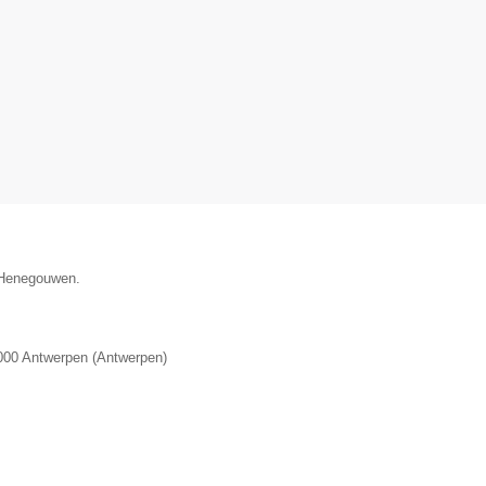
e Henegouwen.
000
Antwerpen
(
Antwerpen
)