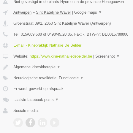
Niet gevestigd in de plaats Hyon en in de provincie Henegouwen.
Antwerpen
»
Sint Katelijne Waver
|
Google maps
▼
Groenstraat 39/1
,
2860
Sint Katelijne Waver
(
Antwerpen
)
Tel:
015/689.688 of 0498/45.20.85
, Fax:
-
, BTW-nr:
BE0815788806
E-mail › Kinepraktijk Nathalie De Belder
Website:
https://www.kine-nathaliedebelder.be
|
Screenshot
▼
Algemene kinesitherapie
▼
Neurologische revalidatie, Functionele
▼
Er wordt gewerkt op afspraak.
Laatste facebook posts
▼
Sociale media: