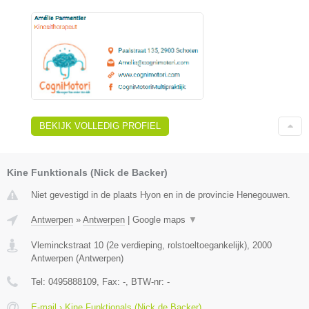
BEKIJK VOLLEDIG PROFIEL
Kine Funktionals (Nick de Backer)
Niet gevestigd in de plaats Hyon en in de provincie Henegouwen.
Antwerpen
»
Antwerpen
|
Google maps
▼
Vleminckstraat 10 (2e verdieping, rolstoeltoegankelijk)
,
2000
Antwerpen
(
Antwerpen
)
Tel:
0495888109
, Fax:
-
, BTW-nr:
-
E-mail › Kine Funktionals (Nick de Backer)