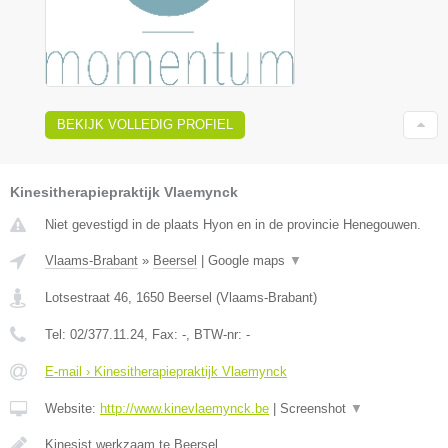
BEKIJK VOLLEDIG PROFIEL
Kinesitherapiepraktijk Vlaemynck
Niet gevestigd in de plaats Hyon en in de provincie Henegouwen.
Vlaams-Brabant
»
Beersel
|
Google maps
▼
Lotsestraat 46
,
1650
Beersel
(
Vlaams-Brabant
)
Tel:
02/377.11.24
, Fax:
-
, BTW-nr:
-
E-mail › Kinesitherapiepraktijk Vlaemynck
Website:
http://www.kinevlaemynck.be
|
Screenshot
▼
Kinesist werkzaam te Beersel.