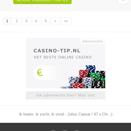
1
2
3
4
5
»
»»
Uw advertentie hier? Mail ons
Ik kwam, ik zocht, ik vond - Julius Caesar / 47 v.Chr. ;)