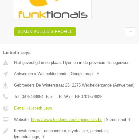
BEKIJK VOLLEDIG PROFIEL
Lisbeth Leys
Niet gevestigd in de plaats Hyon en in de provincie Henegouwen.
Antwerpen
»
Wechelderzande
|
Google maps
▼
Gebroeders De Winterstraat 25
,
2275
Wechelderzande
(
Antwerpen
)
Tel:
0475488854
, Fax:
-
, BTW-nr:
BE0701578828
E-mail › Lisbeth Leys
Website:
https://www.tendens-verzorgingshuis.be
|
Screenshot
▼
Kinesiteherapie, acupunctuur, myofaciale, perinatale,
lymfedrainage,
▼