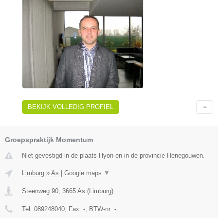
BEKIJK VOLLEDIG PROFIEL
Groepspraktijk Momentum
Niet gevestigd in de plaats Hyon en in de provincie Henegouwen.
Limburg
»
As
|
Google maps
▼
Steenweg 90
,
3665
As
(
Limburg
)
Tel:
089248040
, Fax:
-
, BTW-nr:
-