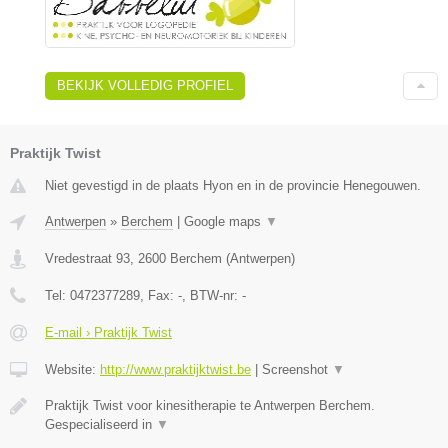
BEKIJK VOLLEDIG PROFIEL
Praktijk Twist
Niet gevestigd in de plaats Hyon en in de provincie Henegouwen.
Antwerpen
»
Berchem
|
Google maps
▼
Vredestraat 93
,
2600
Berchem
(
Antwerpen
)
Tel:
0472377289
, Fax:
-
, BTW-nr:
-
E-mail › Praktijk Twist
Website:
http://www.praktijktwist.be
|
Screenshot
▼
Praktijk Twist voor kinesitherapie te Antwerpen Berchem.
Gespecialiseerd in
▼