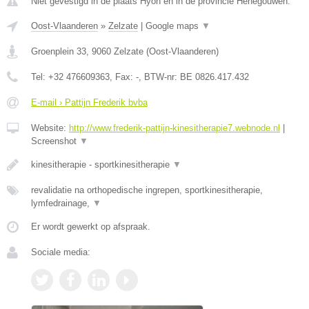
Niet gevestigd in de plaats Hyon en in de provincie Henegouwen.
Oost-Vlaanderen
»
Zelzate
|
Google maps
▼
Groenplein 33
,
9060
Zelzate
(
Oost-Vlaanderen
)
Tel:
+32 476609363
, Fax:
-
, BTW-nr:
BE 0826.417.432
E-mail › Pattijn Frederik bvba
Website:
http://www.frederik-pattijn-kinesitherapie7.webnode.nl
|
Screenshot
▼
kinesitherapie - sportkinesitherapie
▼
revalidatie na orthopedische ingrepen, sportkinesitherapie,
lymfedrainage,
▼
Er wordt gewerkt op afspraak.
Sociale media: