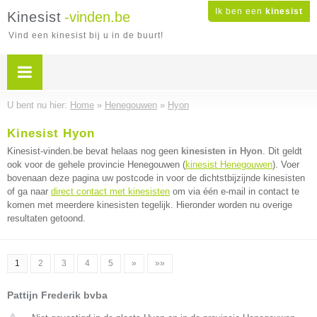
Ik ben een
kinesist
Kinesist
-vinden.be
Vind een kinesist bij u in de buurt!
U bent nu hier:
Home
»
Henegouwen
»
Hyon
Kinesist Hyon
Kinesist-vinden.be bevat helaas nog geen
kinesisten in Hyon
. Dit geldt
ook voor de gehele provincie Henegouwen (
kinesist Henegouwen
). Voer
bovenaan deze pagina uw postcode in voor de dichtstbijzijnde kinesisten
of ga naar
direct contact met kinesisten
om via één e-mail in contact te
komen met meerdere kinesisten tegelijk. Hieronder worden nu overige
resultaten getoond.
1
2
3
4
5
»
»»
Pattijn Frederik bvba