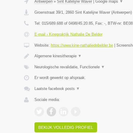
Antwerpen
»
Sint Katelijne Waver
|
Google maps
▼
Groenstraat 39/1
,
2860
Sint Katelijne Waver
(
Antwerpen
)
Tel:
015/689.688 of 0498/45.20.85
, Fax:
-
, BTW-nr:
BE08
E-mail › Kinepraktijk Nathalie De Belder
Website:
https://www.kine-nathaliedebelder.be
|
Screensh
Algemene kinesitherapie
▼
Neurologische revalidatie, Functionele
▼
Er wordt gewerkt op afspraak.
Laatste facebook posts
▼
Sociale media:
BEKIJK VOLLEDIG PROFIEL