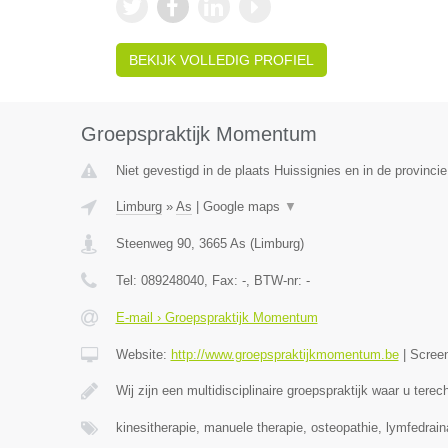
BEKIJK VOLLEDIG PROFIEL
Groepspraktijk Momentum
Niet gevestigd in de plaats Huissignies en in de provinc
Limburg
»
As
|
Google maps
▼
Steenweg 90
,
3665
As
(
Limburg
)
Tel:
089248040
, Fax:
-
, BTW-nr:
-
E-mail › Groepspraktijk Momentum
Website:
http://www.groepspraktijkmomentum.be
|
Scree
Wij zijn een multidisciplinaire groepspraktijk waar u terec
kinesitherapie, manuele therapie, osteopathie, lymfedrai