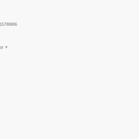
15788806
ot
▼