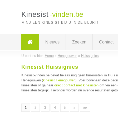
Kinesist
-vinden.be
VIND EEN KINESIST BIJ U IN DE BUURT!
Nieuws
Zoeken
Contact
U bent nu hier:
Home
»
Henegouwen
»
Huissignies
Kinesist Huissignies
Kinesist-vinden.be bevat helaas nog geen
kinesisten in Huiss
Henegouwen (
kinesist Henegouwen
). Voer bovenaan deze pagin
kinesisten of ga naar
direct contact met kinesisten
om via één e
kinesisten tegelijk. Hieronder worden nu overige resultaten get
1
2
3
4
5
»
»»