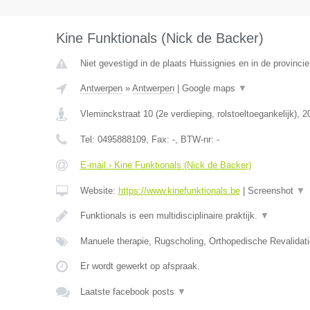
Kine Funktionals (Nick de Backer)
Niet gevestigd in de plaats Huissignies en in de provinc
Antwerpen
»
Antwerpen
|
Google maps
▼
Vleminckstraat 10 (2e verdieping, rolstoeltoegankelijk)
,
2
Tel:
0495888109
, Fax:
-
, BTW-nr:
-
E-mail › Kine Funktionals (Nick de Backer)
Website:
https://www.kinefunktionals.be
|
Screenshot
▼
Funktionals is een multidisciplinaire praktijk.
▼
Manuele therapie, Rugscholing, Orthopedische Revalidat
Er wordt gewerkt op afspraak.
Laatste facebook posts
▼