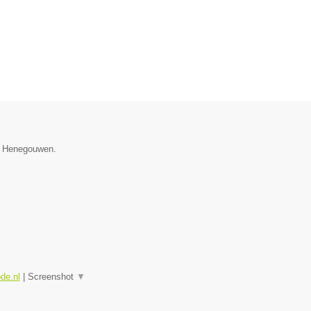
ie Henegouwen.
ode.nl
|
Screenshot
▼