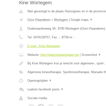
Kine Wortegem
Niet gevestigd in de plaats Huissignies en in de provinc
Oost-Vlaanderen
»
Wortegem
|
Google maps
▼
Oudenaardseweg 3A
,
9790
Wortegem
(
Oost-Vlaanderen
)
Tel:
0478139757
, Fax:
-
, BTW-nr:
-
E-mail › Kine Wortegem
Website:
http://www.kinewortegem.be
|
Screenshot
▼
Bij Kine Wortegem kun je terecht voor algemene-, sport-
Algemene kinesitherapie, Sportkinesitherapie, Manuele t
Openingstijden
▼
Laatste facebook posts
▼
Sociale media: