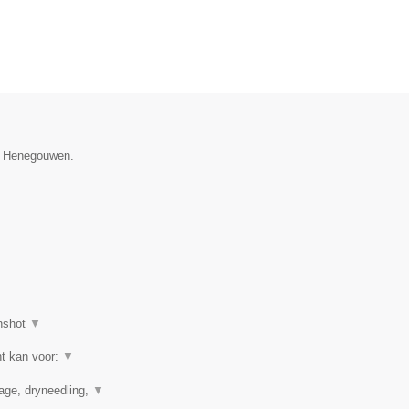
ie Henegouwen.
nshot
▼
ht kan voor:
▼
nage, dryneedling,
▼