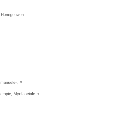
ie Henegouwen.
, manuele-,
▼
herapie, Myofasciale
▼