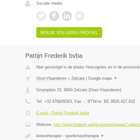
Sociale media:
BEKIJK VOLLEDIG PROFIEL
Pattijn Frederik bvba
Niet gevestigd in de plaats Huissignies en in de provinc
Oost-Vlaanderen
»
Zelzate
|
Google maps
▼
Groenplein 33
,
9060
Zelzate
(
Oost-Vlaanderen
)
Tel:
+32 476609363
, Fax:
-
, BTW-nr:
BE 0826.417.432
E-mail › Pattijn Frederik bvba
Website:
http://www.frederik-pattijn-kinesitherapie7.webn
kinesitherapie - sportkinesitherapie
▼