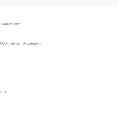
ie Henegouwen.
000
Antwerpen
(
Antwerpen
)
ie,
▼