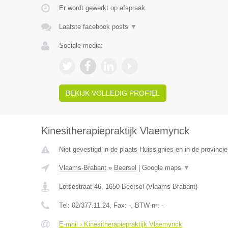
Er wordt gewerkt op afspraak.
Laatste facebook posts
▼
Sociale media:
BEKIJK VOLLEDIG PROFIEL
Kinesitherapiepraktijk Vlaemynck
Niet gevestigd in de plaats Huissignies en in de provinc
Vlaams-Brabant
»
Beersel
|
Google maps
▼
Lotsestraat 46
,
1650
Beersel
(
Vlaams-Brabant
)
Tel:
02/377.11.24
, Fax:
-
, BTW-nr:
-
E-mail › Kinesitherapiepraktijk Vlaemynck