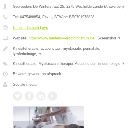
Gebroeders De Winterstraat 25
,
2275
Wechelderzande
(
Antwerpen
)
Tel:
0475488854
, Fax:
-
, BTW-nr:
BE0701578828
E-mail › Lisbeth Leys
Website:
https://www.tendens-verzorgingshuis.be
|
Screenshot
▼
Kinesiteherapie, acupunctuur, myofaciale, perinatale,
lymfedrainage,
▼
Kinesitherapie, Myofasciale therapie, Acupunctuur, Endermologie
▼
Er wordt gewerkt op afspraak.
Sociale media: