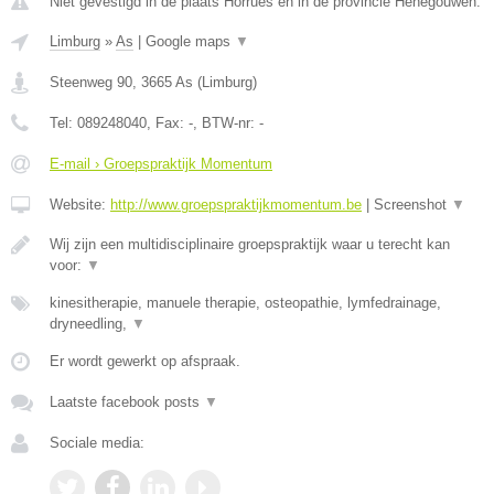
Niet gevestigd in de plaats Horrues en in de provincie Henegouwen.
Limburg
»
As
|
Google maps
▼
Steenweg 90
,
3665
As
(
Limburg
)
Tel:
089248040
, Fax:
-
, BTW-nr:
-
E-mail › Groepspraktijk Momentum
Website:
http://www.groepspraktijkmomentum.be
|
Screenshot
▼
Wij zijn een multidisciplinaire groepspraktijk waar u terecht kan
voor:
▼
kinesitherapie, manuele therapie, osteopathie, lymfedrainage,
dryneedling,
▼
Er wordt gewerkt op afspraak.
Laatste facebook posts
▼
Sociale media: