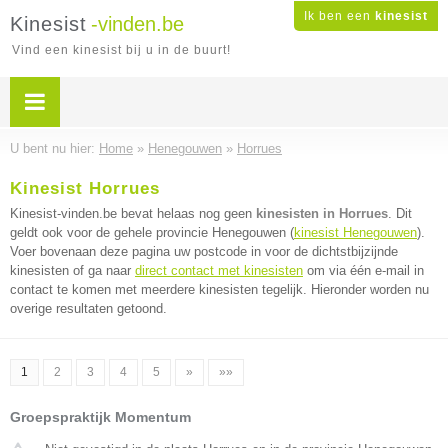
Ik ben een
kinesist
Kinesist
-vinden.be
Vind een kinesist bij u in de buurt!
U bent nu hier:
Home
»
Henegouwen
»
Horrues
Kinesist Horrues
Kinesist-vinden.be bevat helaas nog geen
kinesisten in Horrues
. Dit
geldt ook voor de gehele provincie Henegouwen (
kinesist Henegouwen
).
Voer bovenaan deze pagina uw postcode in voor de dichtstbijzijnde
kinesisten of ga naar
direct contact met kinesisten
om via één e-mail in
contact te komen met meerdere kinesisten tegelijk. Hieronder worden nu
overige resultaten getoond.
1
2
3
4
5
»
»»
Groepspraktijk Momentum