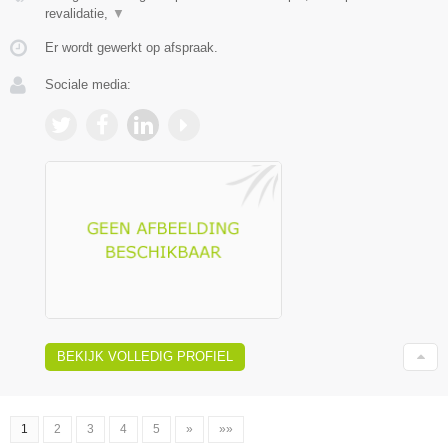
revalidatie,
▼
Er wordt gewerkt op afspraak.
Sociale media:
BEKIJK VOLLEDIG PROFIEL
1
2
3
4
5
»
»»