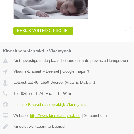
BEKIJK VOLLEDIG PROFIEL
Kinesitherapiepraktijk Vlaemynck
Niet gevestigd in de plaats Horrues en in de provincie Henegouwen.
Vlaams-Brabant
»
Beersel
|
Google maps
▼
Lotsestraat 46
,
1650
Beersel
(
Vlaams-Brabant
)
Tel:
02/377.11.24
, Fax:
-
, BTW-nr:
-
E-mail › Kinesitherapiepraktijk Vlaemynck
Website:
http://www.kinevlaemynck.be
|
Screenshot
▼
Kinesist werkzaam te Beersel.