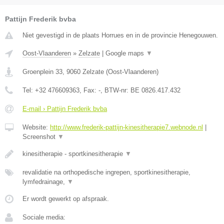
Pattijn Frederik bvba
Niet gevestigd in de plaats Horrues en in de provincie Henegouwen.
Oost-Vlaanderen
»
Zelzate
|
Google maps
▼
Groenplein 33
,
9060
Zelzate
(
Oost-Vlaanderen
)
Tel:
+32 476609363
, Fax:
-
, BTW-nr:
BE 0826.417.432
E-mail › Pattijn Frederik bvba
Website:
http://www.frederik-pattijn-kinesitherapie7.webnode.nl
|
Screenshot
▼
kinesitherapie - sportkinesitherapie
▼
revalidatie na orthopedische ingrepen, sportkinesitherapie,
lymfedrainage,
▼
Er wordt gewerkt op afspraak.
Sociale media: