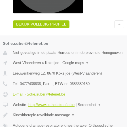
BEKIJK VOLLEDIG PROFIEL
Sofie.suber@telenet.be
Niet gevestigd in de plaats Horrues en in de provincie Henegouwen.
West-Vlaanderen
»
Koksijde
|
Google maps
▼
Leeuwerikenweg 12
,
8670
Koksijde
(
West-Vlaanderen
)
Tel:
0477/436636
, Fax:
-
, BTW-nr:
0683389150
E-mail › Sofie.suber@telenet.be
Website:
http://www.esthetieksofie.be
|
Screenshot
▼
Kinesitherapie-revalidatie-massage
▼
Autogene drainage-respiratoire kinesitherapie, Orthopedische