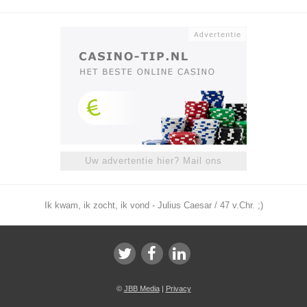
Uw advertentie hier? Mail ons
Ik kwam, ik zocht, ik vond - Julius Caesar / 47 v.Chr. ;)
©
JBB Media
|
Privacy