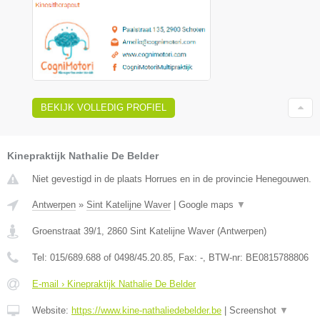
BEKIJK VOLLEDIG PROFIEL
Kinepraktijk Nathalie De Belder
Niet gevestigd in de plaats Horrues en in de provincie Henegouwen.
Antwerpen
»
Sint Katelijne Waver
|
Google maps
▼
Groenstraat 39/1
,
2860
Sint Katelijne Waver
(
Antwerpen
)
Tel:
015/689.688 of 0498/45.20.85
, Fax:
-
, BTW-nr:
BE0815788806
E-mail › Kinepraktijk Nathalie De Belder
Website:
https://www.kine-nathaliedebelder.be
|
Screenshot
▼