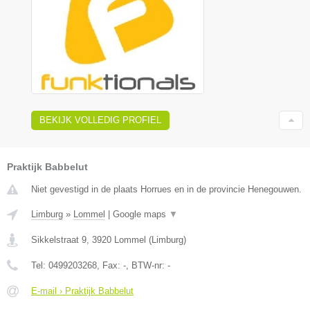
BEKIJK VOLLEDIG PROFIEL
Praktijk Babbelut
Niet gevestigd in de plaats Horrues en in de provincie Henegouwen.
Limburg
»
Lommel
|
Google maps
▼
Sikkelstraat 9
,
3920
Lommel
(
Limburg
)
Tel:
0499203268
, Fax:
-
, BTW-nr:
-
E-mail › Praktijk Babbelut