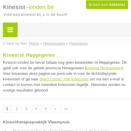
Ik ben een
kinesist
Kinesist
-vinden.be
Vind een kinesist bij u in de buurt!
U bent nu hier:
Home
»
Henegouwen
»
Heppignies
Kinesist Heppignies
Kinesist-vinden.be bevat helaas nog geen
kinesisten in Heppignies
. Dit
geldt ook voor de gehele provincie Henegouwen (
kinesist Henegouwen
).
Voer bovenaan deze pagina uw postcode in voor de dichtstbijzijnde
kinesisten of ga naar
direct contact met kinesisten
om via één e-mail in
contact te komen met meerdere kinesisten tegelijk. Hieronder worden nu
overige resultaten getoond.
1
2
3
4
5
»
»»
Kinesitherapiepraktijk Vlaemynck