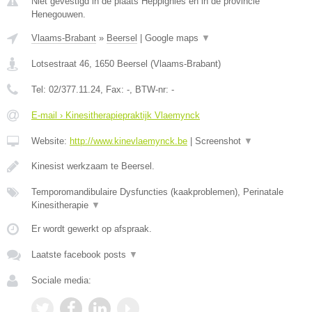
Niet gevestigd in de plaats Heppignies en in de provincie
Henegouwen.
Vlaams-Brabant
»
Beersel
|
Google maps
▼
Lotsestraat 46
,
1650
Beersel
(
Vlaams-Brabant
)
Tel:
02/377.11.24
, Fax:
-
, BTW-nr:
-
E-mail › Kinesitherapiepraktijk Vlaemynck
Website:
http://www.kinevlaemynck.be
|
Screenshot
▼
Kinesist werkzaam te Beersel.
Temporomandibulaire Dysfuncties (kaakproblemen), Perinatale
Kinesitherapie
▼
Er wordt gewerkt op afspraak.
Laatste facebook posts
▼
Sociale media: