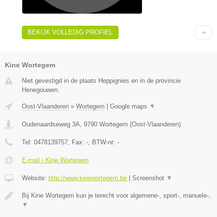
BEKIJK VOLLEDIG PROFIEL
Kine Wortegem
Niet gevestigd in de plaats Heppignies en in de provincie
Henegouwen.
Oost-Vlaanderen
»
Wortegem
|
Google maps
▼
Oudenaardseweg 3A
,
9790
Wortegem
(
Oost-Vlaanderen
)
Tel:
0478139757
, Fax:
-
, BTW-nr:
-
E-mail › Kine Wortegem
Website:
http://www.kinewortegem.be
|
Screenshot
▼
Bij Kine Wortegem kun je terecht voor algemene-, sport-, manuele-,
▼