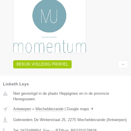
BEKIJK VOLLEDIG PROFIEL
Lisbeth Leys
Niet gevestigd in de plaats Heppignies en in de provincie
Henegouwen.
Antwerpen
»
Wechelderzande
|
Google maps
▼
Gebroeders De Winterstraat 25
,
2275
Wechelderzande
(
Antwerpen
)
Tel:
0475488854
, Fax:
-
, BTW-nr:
BE0701578828