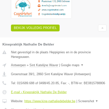
BEKIJK VOLLEDIG PROFIEL
Kinepraktijk Nathalie De Belder
Niet gevestigd in de plaats Heppignies en in de provincie
Henegouwen.
Antwerpen
»
Sint Katelijne Waver
|
Google maps
▼
Groenstraat 39/1
,
2860
Sint Katelijne Waver
(
Antwerpen
)
Tel:
015/689.688 of 0498/45.20.85
, Fax:
-
, BTW-nr:
BE0815788806
E-mail › Kinepraktijk Nathalie De Belder
Website:
https://www.kine-nathaliedebelder.be
|
Screenshot
▼