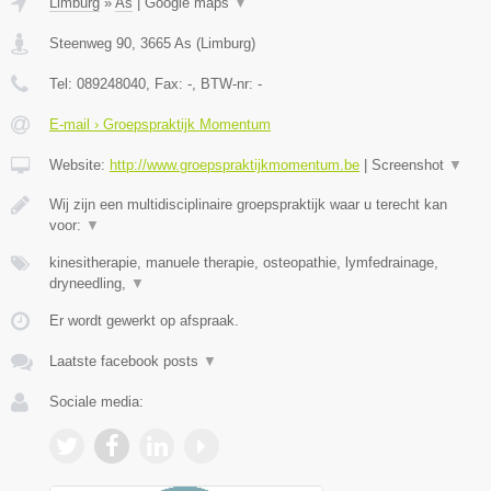
Limburg
»
As
|
Google maps
▼
Steenweg 90
,
3665
As
(
Limburg
)
Tel:
089248040
, Fax:
-
, BTW-nr:
-
E-mail › Groepspraktijk Momentum
Website:
http://www.groepspraktijkmomentum.be
|
Screenshot
▼
Wij zijn een multidisciplinaire groepspraktijk waar u terecht kan
voor:
▼
kinesitherapie, manuele therapie, osteopathie, lymfedrainage,
dryneedling,
▼
Er wordt gewerkt op afspraak.
Laatste facebook posts
▼
Sociale media: