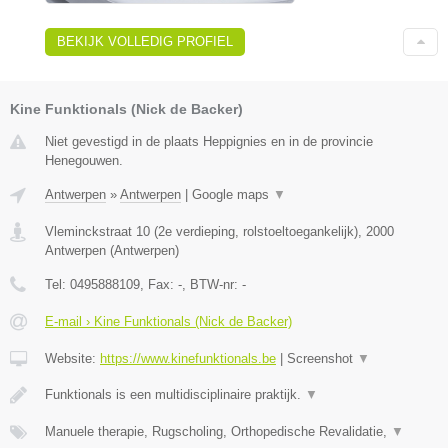
BEKIJK VOLLEDIG PROFIEL
Kine Funktionals (Nick de Backer)
Niet gevestigd in de plaats Heppignies en in de provincie
Henegouwen.
Antwerpen
»
Antwerpen
|
Google maps
▼
Vleminckstraat 10 (2e verdieping, rolstoeltoegankelijk)
,
2000
Antwerpen
(
Antwerpen
)
Tel:
0495888109
, Fax:
-
, BTW-nr:
-
E-mail › Kine Funktionals (Nick de Backer)
Website:
https://www.kinefunktionals.be
|
Screenshot
▼
Funktionals is een multidisciplinaire praktijk.
▼
Manuele therapie, Rugscholing, Orthopedische Revalidatie,
▼