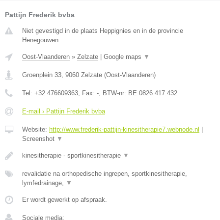
Pattijn Frederik bvba
Niet gevestigd in de plaats Heppignies en in de provincie
Henegouwen.
Oost-Vlaanderen
»
Zelzate
|
Google maps
▼
Groenplein 33
,
9060
Zelzate
(
Oost-Vlaanderen
)
Tel:
+32 476609363
, Fax:
-
, BTW-nr:
BE 0826.417.432
E-mail › Pattijn Frederik bvba
Website:
http://www.frederik-pattijn-kinesitherapie7.webnode.nl
|
Screenshot
▼
kinesitherapie - sportkinesitherapie
▼
revalidatie na orthopedische ingrepen, sportkinesitherapie,
lymfedrainage,
▼
Er wordt gewerkt op afspraak.
Sociale media: