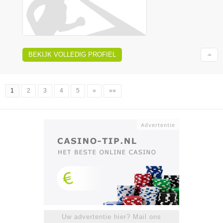
BEKIJK VOLLEDIG PROFIEL
1
2
3
4
5
»
»»
Uw advertentie hier? Mail ons