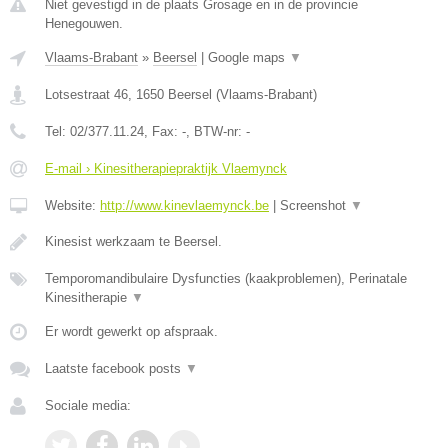
Niet gevestigd in de plaats Grosage en in de provincie
Henegouwen.
Vlaams-Brabant
»
Beersel
|
Google maps
▼
Lotsestraat 46
,
1650
Beersel
(
Vlaams-Brabant
)
Tel:
02/377.11.24
, Fax:
-
, BTW-nr:
-
E-mail › Kinesitherapiepraktijk Vlaemynck
Website:
http://www.kinevlaemynck.be
|
Screenshot
▼
Kinesist werkzaam te Beersel.
Temporomandibulaire Dysfuncties (kaakproblemen), Perinatale
Kinesitherapie
▼
Er wordt gewerkt op afspraak.
Laatste facebook posts
▼
Sociale media: