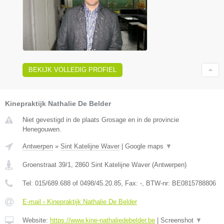
BEKIJK VOLLEDIG PROFIEL
Kinepraktijk Nathalie De Belder
Niet gevestigd in de plaats Grosage en in de provincie
Henegouwen.
Antwerpen
»
Sint Katelijne Waver
|
Google maps
▼
Groenstraat 39/1
,
2860
Sint Katelijne Waver
(
Antwerpen
)
Tel:
015/689.688 of 0498/45.20.85
, Fax:
-
, BTW-nr:
BE0815788806
E-mail › Kinepraktijk Nathalie De Belder
Website:
https://www.kine-nathaliedebelder.be
|
Screenshot
▼