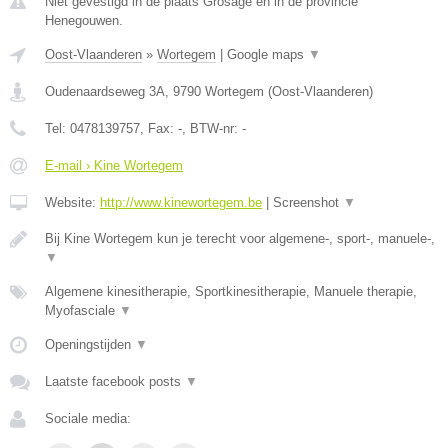
Niet gevestigd in de plaats Grosage en in de provincie
Henegouwen.
Oost-Vlaanderen
»
Wortegem
|
Google maps
▼
Oudenaardseweg 3A
,
9790
Wortegem
(
Oost-Vlaanderen
)
Tel:
0478139757
, Fax:
-
, BTW-nr:
-
E-mail › Kine Wortegem
Website:
http://www.kinewortegem.be
|
Screenshot
▼
Bij Kine Wortegem kun je terecht voor algemene-, sport-, manuele-,
▼
Algemene kinesitherapie, Sportkinesitherapie, Manuele therapie,
Myofasciale
▼
Openingstijden
▼
Laatste facebook posts
▼
Sociale media: