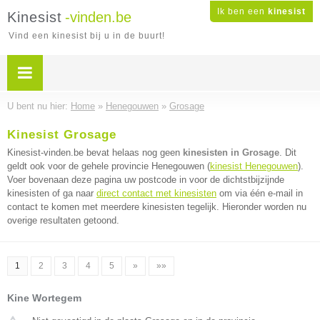
Ik ben een
kinesist
Kinesist
-vinden.be
Vind een kinesist bij u in de buurt!
U bent nu hier:
Home
»
Henegouwen
»
Grosage
Kinesist Grosage
Kinesist-vinden.be bevat helaas nog geen
kinesisten in Grosage
. Dit
geldt ook voor de gehele provincie Henegouwen (
kinesist Henegouwen
).
Voer bovenaan deze pagina uw postcode in voor de dichtstbijzijnde
kinesisten of ga naar
direct contact met kinesisten
om via één e-mail in
contact te komen met meerdere kinesisten tegelijk. Hieronder worden nu
overige resultaten getoond.
1
2
3
4
5
»
»»
Kine Wortegem