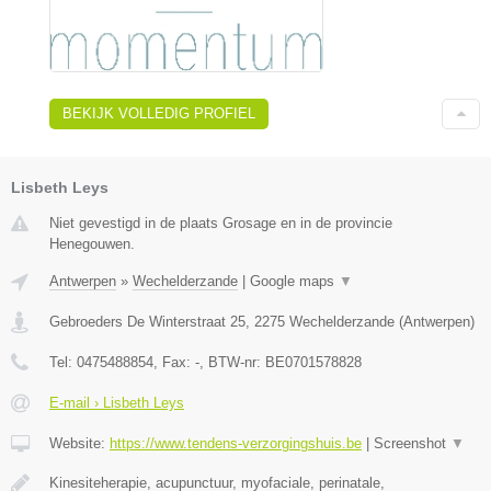
BEKIJK VOLLEDIG PROFIEL
Lisbeth Leys
Niet gevestigd in de plaats Grosage en in de provincie
Henegouwen.
Antwerpen
»
Wechelderzande
|
Google maps
▼
Gebroeders De Winterstraat 25
,
2275
Wechelderzande
(
Antwerpen
)
Tel:
0475488854
, Fax:
-
, BTW-nr:
BE0701578828
E-mail › Lisbeth Leys
Website:
https://www.tendens-verzorgingshuis.be
|
Screenshot
▼
Kinesiteherapie, acupunctuur, myofaciale, perinatale,