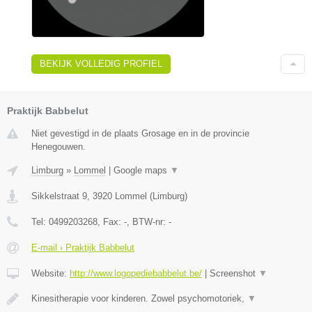
BEKIJK VOLLEDIG PROFIEL
Praktijk Babbelut
Niet gevestigd in de plaats Grosage en in de provincie
Henegouwen.
Limburg
»
Lommel
|
Google maps
▼
Sikkelstraat 9
,
3920
Lommel
(
Limburg
)
Tel:
0499203268
, Fax:
-
, BTW-nr:
-
E-mail › Praktijk Babbelut
Website:
http://www.logopediebabbelut.be/
|
Screenshot
▼
Kinesitherapie voor kinderen. Zowel psychomotoriek,
▼