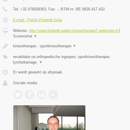
Tel:
+32 476609363
, Fax:
-
, BTW-nr:
BE 0826.417.432
E-mail › Pattijn Frederik bvba
Website:
http://www.frederik-pattijn-kinesitherapie7.webnode.nl
|
Screenshot
▼
kinesitherapie - sportkinesitherapie
▼
revalidatie na orthopedische ingrepen, sportkinesitherapie,
lymfedrainage,
▼
Er wordt gewerkt op afspraak.
Sociale media: