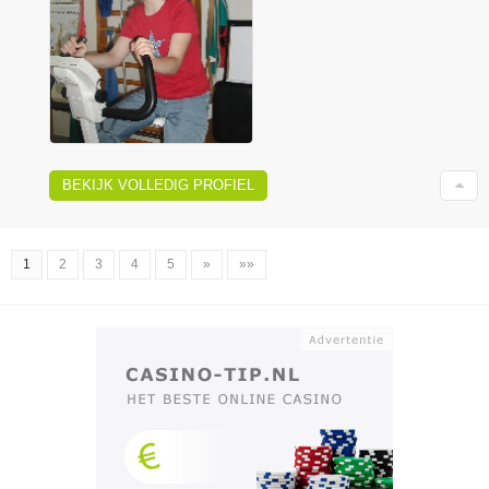
BEKIJK VOLLEDIG PROFIEL
1
2
3
4
5
»
»»