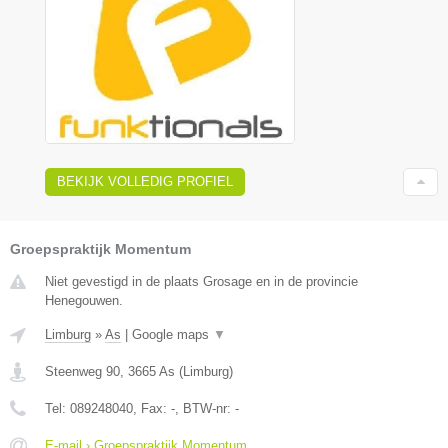
BEKIJK VOLLEDIG PROFIEL
Groepspraktijk Momentum
Niet gevestigd in de plaats Grosage en in de provincie
Henegouwen.
Limburg
»
As
|
Google maps
▼
Steenweg 90
,
3665
As
(
Limburg
)
Tel:
089248040
, Fax:
-
, BTW-nr:
-
E-mail › Groepspraktijk Momentum