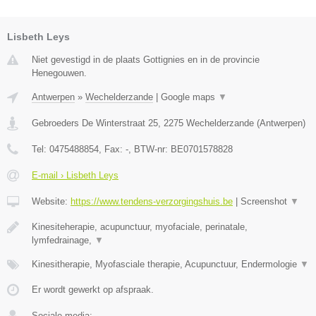
Lisbeth Leys
Niet gevestigd in de plaats Gottignies en in de provincie
Henegouwen.
Antwerpen
»
Wechelderzande
|
Google maps
▼
Gebroeders De Winterstraat 25
,
2275
Wechelderzande
(
Antwerpen
)
Tel:
0475488854
, Fax:
-
, BTW-nr:
BE0701578828
E-mail › Lisbeth Leys
Website:
https://www.tendens-verzorgingshuis.be
|
Screenshot
▼
Kinesiteherapie, acupunctuur, myofaciale, perinatale,
lymfedrainage,
▼
Kinesitherapie, Myofasciale therapie, Acupunctuur, Endermologie
▼
Er wordt gewerkt op afspraak.
Sociale media: