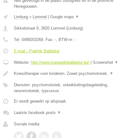
Niet gevestigd in de plaats Gottignies en in de provincie
Henegouwen.
Limburg
»
Lommel
|
Google maps
▼
Sikkelstraat 9
,
3920
Lommel
(
Limburg
)
Tel:
0499203268
, Fax:
-
, BTW-nr:
-
E-mail › Praktijk Babbelut
Website:
http://www.logopediebabbelut.be/
|
Screenshot
▼
Kinesitherapie voor kinderen. Zowel psychomotoriek,
▼
Diensten: psychomotoriek, ontwikkelingsbegeleiding,
neuromotoriek, typcursus
Er wordt gewerkt op afspraak.
Laatste facebook posts
▼
Sociale media: