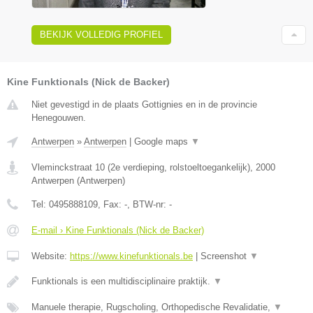
BEKIJK VOLLEDIG PROFIEL
Kine Funktionals (Nick de Backer)
Niet gevestigd in de plaats Gottignies en in de provincie
Henegouwen.
Antwerpen
»
Antwerpen
|
Google maps
▼
Vleminckstraat 10 (2e verdieping, rolstoeltoegankelijk)
,
2000
Antwerpen
(
Antwerpen
)
Tel:
0495888109
, Fax:
-
, BTW-nr:
-
E-mail › Kine Funktionals (Nick de Backer)
Website:
https://www.kinefunktionals.be
|
Screenshot
▼
Funktionals is een multidisciplinaire praktijk.
▼
Manuele therapie, Rugscholing, Orthopedische Revalidatie,
▼