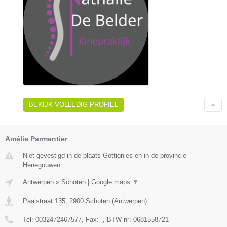
BEKIJK VOLLEDIG PROFIEL
Amélie Parmentier
Niet gevestigd in de plaats Gottignies en in de provincie
Henegouwen.
Antwerpen
»
Schoten
|
Google maps
▼
Paalstraat 135
,
2900
Schoten
(
Antwerpen
)
Tel:
0032472467577
, Fax:
-
, BTW-nr:
0681558721