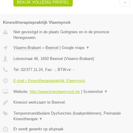
BEKIJK VOLLEDIG PROFIEL
Kinesitherapiepraktijk Vlaemynck
Niet gevestigd in de plaats Gottignies en in de provincie
Henegouwen.
Vlaams-Brabant
»
Beersel
|
Google maps
▼
Lotsestraat 46
,
1650
Beersel
(
Vlaams-Brabant
)
Tel:
02/377.11.24
, Fax:
-
, BTW-nr:
-
E-mail › Kinesitherapiepraktijk Vlaemynck
Website:
http://www.kinevlaemynck.be
|
Screenshot
▼
Kinesist werkzaam te Beersel.
Temporomandibulaire Dysfuncties (kaakproblemen), Perinatale
Kinesitherapie
▼
Er wordt gewerkt op afspraak.