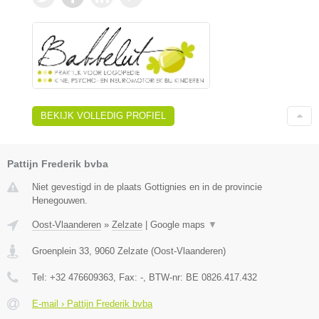
BEKIJK VOLLEDIG PROFIEL
Pattijn Frederik bvba
Niet gevestigd in de plaats Gottignies en in de provincie
Henegouwen.
Oost-Vlaanderen
»
Zelzate
|
Google maps
▼
Groenplein 33
,
9060
Zelzate
(
Oost-Vlaanderen
)
Tel:
+32 476609363
, Fax:
-
, BTW-nr:
BE 0826.417.432
E-mail › Pattijn Frederik bvba