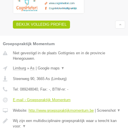
BEKIJK VOLLEDIG PROFIEL
Groepspraktijk Momentum
Niet gevestigd in de plaats Gottignies en in de provincie
Henegouwen.
Limburg
»
As
|
Google maps
▼
Steenweg 90
,
3665
As
(
Limburg
)
Tel:
089248040
, Fax:
-
, BTW-nr:
-
E-mail › Groepspraktijk Momentum
Website:
http://www.groepspraktijkmomentum.be
|
Screenshot
▼
Wij zijn een multidisciplinaire groepspraktijk waar u terecht kan
voor:
▼