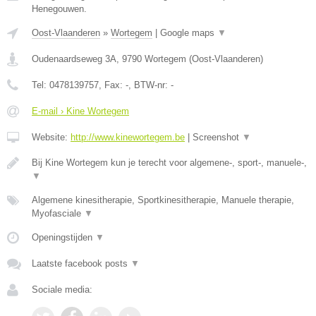
Henegouwen.
Oost-Vlaanderen
»
Wortegem
|
Google maps
▼
Oudenaardseweg 3A
,
9790
Wortegem
(
Oost-Vlaanderen
)
Tel:
0478139757
, Fax:
-
, BTW-nr:
-
E-mail › Kine Wortegem
Website:
http://www.kinewortegem.be
|
Screenshot
▼
Bij Kine Wortegem kun je terecht voor algemene-, sport-, manuele-,
▼
Algemene kinesitherapie, Sportkinesitherapie, Manuele therapie,
Myofasciale
▼
Openingstijden
▼
Laatste facebook posts
▼
Sociale media: