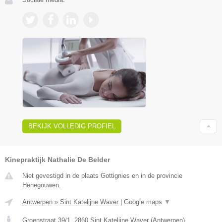
BEKIJK VOLLEDIG PROFIEL
Kinepraktijk Nathalie De Belder
Niet gevestigd in de plaats Gottignies en in de provincie
Henegouwen.
Antwerpen
»
Sint Katelijne Waver
|
Google maps
▼
Groenstraat 39/1
,
2860
Sint Katelijne Waver
(
Antwerpen
)