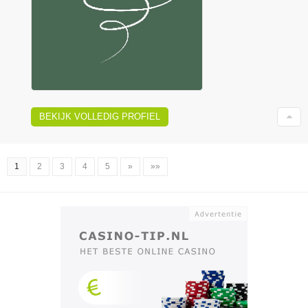
BEKIJK VOLLEDIG PROFIEL
1
2
3
4
5
»
»»