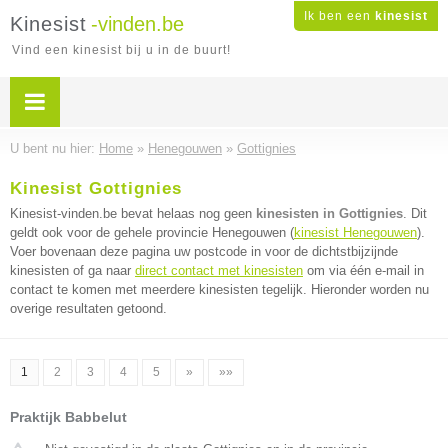
Ik ben een
kinesist
Kinesist
-vinden.be
Vind een kinesist bij u in de buurt!
U bent nu hier:
Home
»
Henegouwen
»
Gottignies
Kinesist Gottignies
Kinesist-vinden.be bevat helaas nog geen
kinesisten in Gottignies
. Dit
geldt ook voor de gehele provincie Henegouwen (
kinesist Henegouwen
).
Voer bovenaan deze pagina uw postcode in voor de dichtstbijzijnde
kinesisten of ga naar
direct contact met kinesisten
om via één e-mail in
contact te komen met meerdere kinesisten tegelijk. Hieronder worden nu
overige resultaten getoond.
1
2
3
4
5
»
»»
Praktijk Babbelut