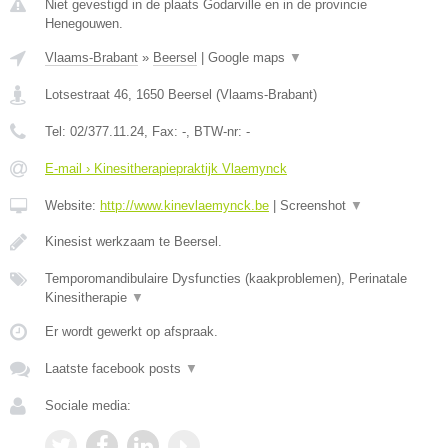
Niet gevestigd in de plaats Godarville en in de provincie
Henegouwen.
Vlaams-Brabant
»
Beersel
|
Google maps
▼
Lotsestraat 46
,
1650
Beersel
(
Vlaams-Brabant
)
Tel:
02/377.11.24
, Fax:
-
, BTW-nr:
-
E-mail › Kinesitherapiepraktijk Vlaemynck
Website:
http://www.kinevlaemynck.be
|
Screenshot
▼
Kinesist werkzaam te Beersel.
Temporomandibulaire Dysfuncties (kaakproblemen), Perinatale
Kinesitherapie
▼
Er wordt gewerkt op afspraak.
Laatste facebook posts
▼
Sociale media: