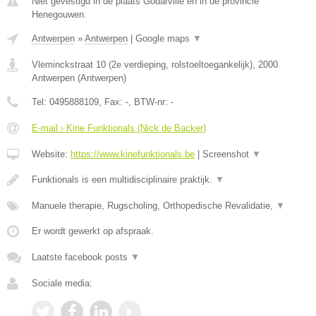
Niet gevestigd in de plaats Godarville en in de provincie
Henegouwen.
Antwerpen
»
Antwerpen
|
Google maps
▼
Vleminckstraat 10 (2e verdieping, rolstoeltoegankelijk)
,
2000
Antwerpen
(
Antwerpen
)
Tel:
0495888109
, Fax:
-
, BTW-nr:
-
E-mail › Kine Funktionals (Nick de Backer)
Website:
https://www.kinefunktionals.be
|
Screenshot
▼
Funktionals is een multidisciplinaire praktijk.
▼
Manuele therapie, Rugscholing, Orthopedische Revalidatie,
▼
Er wordt gewerkt op afspraak.
Laatste facebook posts
▼
Sociale media: