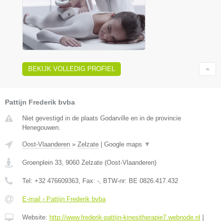
BEKIJK VOLLEDIG PROFIEL
Pattijn Frederik bvba
Niet gevestigd in de plaats Godarville en in de provincie
Henegouwen.
Oost-Vlaanderen
»
Zelzate
|
Google maps
▼
Groenplein 33
,
9060
Zelzate
(
Oost-Vlaanderen
)
Tel:
+32 476609363
, Fax:
-
, BTW-nr:
BE 0826.417.432
E-mail › Pattijn Frederik bvba
Website:
http://www.frederik-pattijn-kinesitherapie7.webnode.nl
|