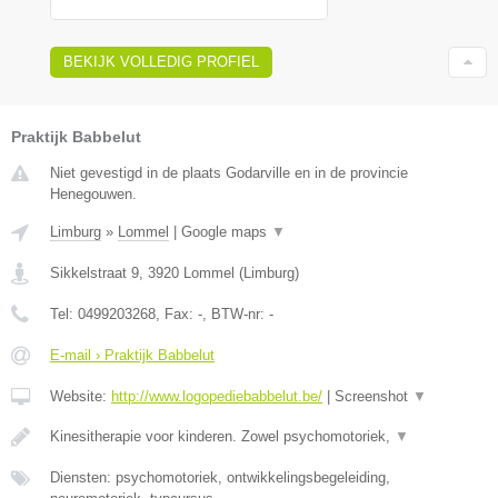
BEKIJK VOLLEDIG PROFIEL
Praktijk Babbelut
Niet gevestigd in de plaats Godarville en in de provincie
Henegouwen.
Limburg
»
Lommel
|
Google maps
▼
Sikkelstraat 9
,
3920
Lommel
(
Limburg
)
Tel:
0499203268
, Fax:
-
, BTW-nr:
-
E-mail › Praktijk Babbelut
Website:
http://www.logopediebabbelut.be/
|
Screenshot
▼
Kinesitherapie voor kinderen. Zowel psychomotoriek,
▼
Diensten: psychomotoriek, ontwikkelingsbegeleiding,