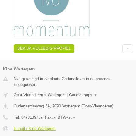
BEKIJK VOLLEDIG PROFIEL
Kine Wortegem
Niet gevestigd in de plaats Godarville en in de provincie
Henegouwen.
Oost-Vlaanderen
»
Wortegem
|
Google maps
▼
Oudenaardseweg 3A
,
9790
Wortegem
(
Oost-Vlaanderen
)
Tel:
0478139757
, Fax:
-
, BTW-nr:
-
E-mail › Kine Wortegem