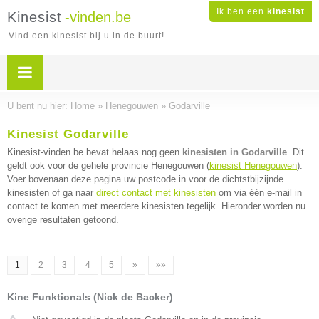
Ik ben een
kinesist
Kinesist
-vinden.be
Vind een kinesist bij u in de buurt!
U bent nu hier:
Home
»
Henegouwen
»
Godarville
Kinesist Godarville
Kinesist-vinden.be bevat helaas nog geen
kinesisten in Godarville
. Dit
geldt ook voor de gehele provincie Henegouwen (
kinesist Henegouwen
).
Voer bovenaan deze pagina uw postcode in voor de dichtstbijzijnde
kinesisten of ga naar
direct contact met kinesisten
om via één e-mail in
contact te komen met meerdere kinesisten tegelijk. Hieronder worden nu
overige resultaten getoond.
1
2
3
4
5
»
»»
Kine Funktionals (Nick de Backer)