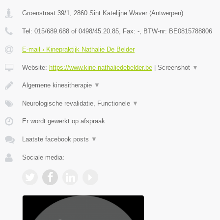
Groenstraat 39/1
,
2860
Sint Katelijne Waver
(
Antwerpen
)
Tel:
015/689.688 of 0498/45.20.85
, Fax:
-
, BTW-nr:
BE0815788806
E-mail › Kinepraktijk Nathalie De Belder
Website:
https://www.kine-nathaliedebelder.be
|
Screenshot
▼
Algemene kinesitherapie
▼
Neurologische revalidatie, Functionele
▼
Er wordt gewerkt op afspraak.
Laatste facebook posts
▼
Sociale media: