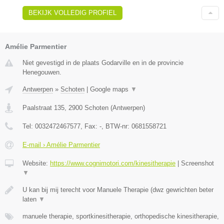
BEKIJK VOLLEDIG PROFIEL
Amélie Parmentier
Niet gevestigd in de plaats Godarville en in de provincie
Henegouwen.
Antwerpen
»
Schoten
|
Google maps
▼
Paalstraat 135
,
2900
Schoten
(
Antwerpen
)
Tel:
0032472467577
, Fax:
-
, BTW-nr:
0681558721
E-mail › Amélie Parmentier
Website:
https://www.cognimotori.com/kinesitherapie
|
Screenshot
▼
U kan bij mij terecht voor Manuele Therapie (dwz gewrichten beter
laten
▼
manuele therapie, sportkinesitherapie, orthopedische kinesitherapie,