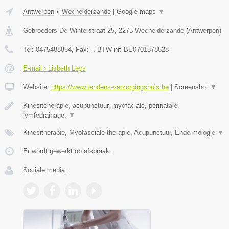
Antwerpen
»
Wechelderzande
|
Google maps
▼
Gebroeders De Winterstraat 25
,
2275
Wechelderzande
(
Antwerpen
)
Tel:
0475488854
, Fax:
-
, BTW-nr:
BE0701578828
E-mail › Lisbeth Leys
Website:
https://www.tendens-verzorgingshuis.be
|
Screenshot
▼
Kinesiteherapie, acupunctuur, myofaciale, perinatale,
lymfedrainage,
▼
Kinesitherapie, Myofasciale therapie, Acupunctuur, Endermologie
▼
Er wordt gewerkt op afspraak.
Sociale media: