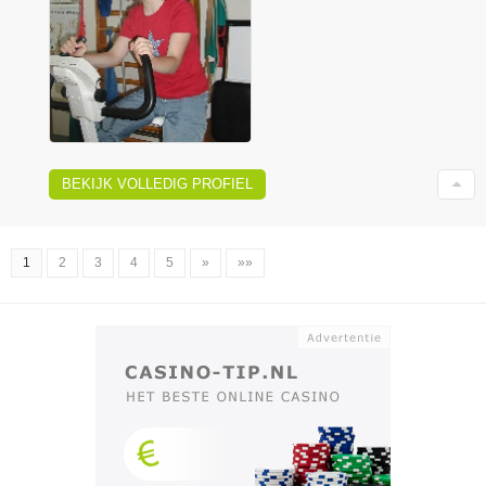
BEKIJK VOLLEDIG PROFIEL
1
2
3
4
5
»
»»