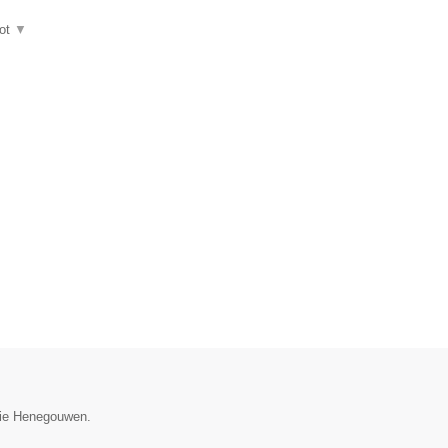
ot
▼
ncie Henegouwen.