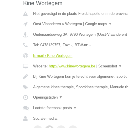
Kine Wortegem
Niet gevestigd in de plaats Froidchapelle en in de provi
Oost-Vlaanderen
»
Wortegem
|
Google maps
▼
Oudenaardseweg 3A
,
9790
Wortegem
(
Oost-Vlaanderen
)
Tel:
0478139757
, Fax:
-
, BTW-nr:
-
E-mail › Kine Wortegem
Website:
http://www.kinewortegem.be
|
Screenshot
▼
Bij Kine Wortegem kun je terecht voor algemene-, sport-
Algemene kinesitherapie, Sportkinesitherapie, Manuele t
Openingstijden
▼
Laatste facebook posts
▼
Sociale media: