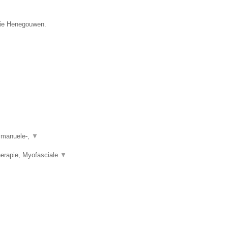
ncie Henegouwen.
, manuele-,
▼
herapie, Myofasciale
▼