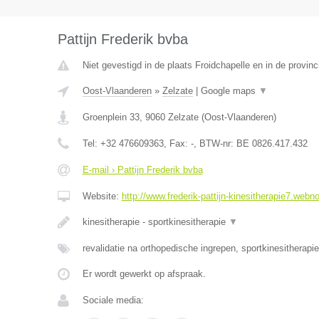
Pattijn Frederik bvba
Niet gevestigd in de plaats Froidchapelle en in de provi
Oost-Vlaanderen
»
Zelzate
|
Google maps
▼
Groenplein 33
,
9060
Zelzate
(
Oost-Vlaanderen
)
Tel:
+32 476609363
, Fax:
-
, BTW-nr:
BE 0826.417.432
E-mail › Pattijn Frederik bvba
Website:
http://www.frederik-pattijn-kinesitherapie7.webn
kinesitherapie - sportkinesitherapie
▼
revalidatie na orthopedische ingrepen, sportkinesitherapi
Er wordt gewerkt op afspraak.
Sociale media: