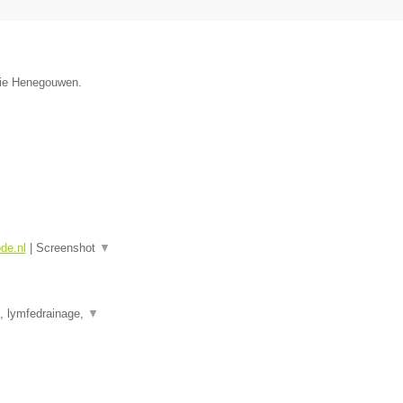
ncie Henegouwen.
ode.nl
|
Screenshot
▼
e, lymfedrainage,
▼