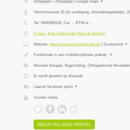
Antwerpen
»
Antwerpen
|
Google maps
▼
Vleminckstraat 10 (2e verdieping, rolstoeltoegankelijk)
,
2
Tel:
0495888109
, Fax:
-
, BTW-nr:
-
E-mail › Kine Funktionals (Nick de Backer)
Website:
https://www.kinefunktionals.be
|
Screenshot
▼
Funktionals is een multidisciplinaire praktijk.
▼
Manuele therapie, Rugscholing, Orthopedische Revalidat
Er wordt gewerkt op afspraak.
Laatste facebook posts
▼
Sociale media:
BEKIJK VOLLEDIG PROFIEL