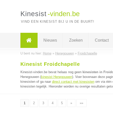
Kinesist
-vinden.be
VIND EEN KINESIST BIJ U IN DE BUURT!
Nieuws
Zoeken
Contact
U bent nu hier:
Home
»
Henegouwen
»
Froidchapelle
Kinesist Froidchapelle
Kinesist-vinden.be bevat helaas nog geen
kinesisten in Froid
Henegouwen (
kinesist Henegouwen
). Voer bovenaan deze pagin
kinesisten of ga naar
direct contact met kinesisten
om via één e
kinesisten tegelijk. Hieronder worden nu overige resultaten get
1
2
3
4
5
»
»»