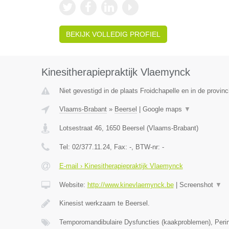
BEKIJK VOLLEDIG PROFIEL
Kinesitherapiepraktijk Vlaemynck
Niet gevestigd in de plaats Froidchapelle en in de provi
Vlaams-Brabant
»
Beersel
|
Google maps
▼
Lotsestraat 46
,
1650
Beersel
(
Vlaams-Brabant
)
Tel:
02/377.11.24
, Fax:
-
, BTW-nr:
-
E-mail › Kinesitherapiepraktijk Vlaemynck
Website:
http://www.kinevlaemynck.be
|
Screenshot
▼
Kinesist werkzaam te Beersel.
Temporomandibulaire Dysfuncties (kaakproblemen), Perin