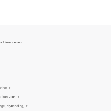
ncie Henegouwen.
nshot
▼
ht kan voor:
▼
nage, dryneedling,
▼