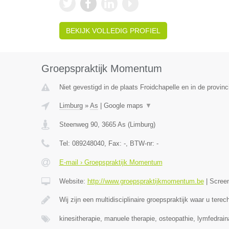
BEKIJK VOLLEDIG PROFIEL
Groepspraktijk Momentum
Niet gevestigd in de plaats Froidchapelle en in de provi
Limburg
»
As
|
Google maps
▼
Steenweg 90
,
3665
As
(
Limburg
)
Tel:
089248040
, Fax:
-
, BTW-nr:
-
E-mail › Groepspraktijk Momentum
Website:
http://www.groepspraktijkmomentum.be
|
Scree
Wij zijn een multidisciplinaire groepspraktijk waar u terec
kinesitherapie, manuele therapie, osteopathie, lymfedrai