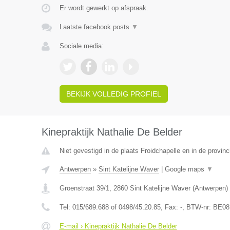
Er wordt gewerkt op afspraak.
Laatste facebook posts
▼
Sociale media:
BEKIJK VOLLEDIG PROFIEL
Kinepraktijk Nathalie De Belder
Niet gevestigd in de plaats Froidchapelle en in de provi
Antwerpen
»
Sint Katelijne Waver
|
Google maps
▼
Groenstraat 39/1
,
2860
Sint Katelijne Waver
(
Antwerpen
)
Tel:
015/689.688 of 0498/45.20.85
, Fax:
-
, BTW-nr:
BE08
E-mail › Kinepraktijk Nathalie De Belder