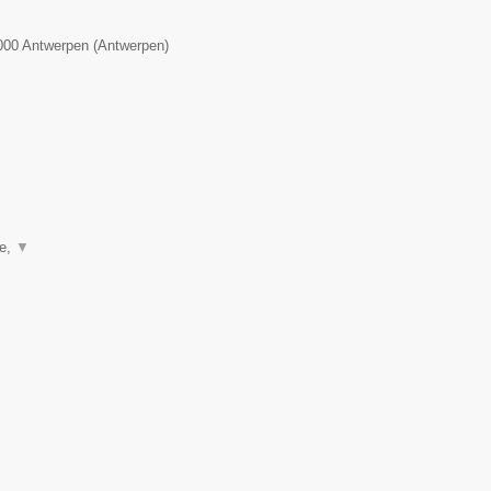
000
Antwerpen
(
Antwerpen
)
ie,
▼