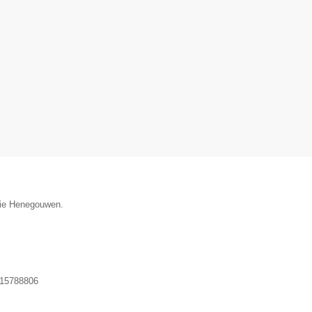
ncie Henegouwen.
15788806