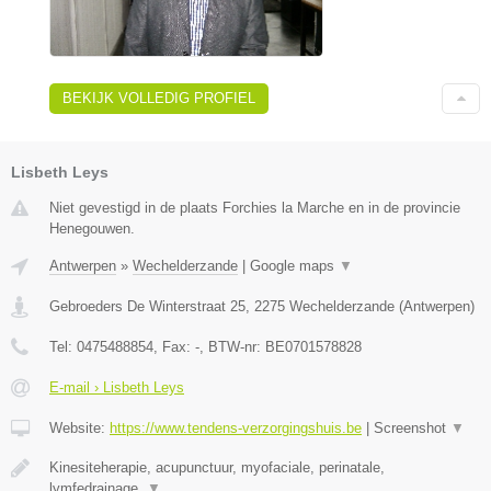
BEKIJK VOLLEDIG PROFIEL
Lisbeth Leys
Niet gevestigd in de plaats Forchies la Marche en in de provincie
Henegouwen.
Antwerpen
»
Wechelderzande
|
Google maps
▼
Gebroeders De Winterstraat 25
,
2275
Wechelderzande
(
Antwerpen
)
Tel:
0475488854
, Fax:
-
, BTW-nr:
BE0701578828
E-mail › Lisbeth Leys
Website:
https://www.tendens-verzorgingshuis.be
|
Screenshot
▼
Kinesiteherapie, acupunctuur, myofaciale, perinatale,
lymfedrainage,
▼