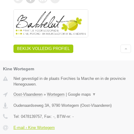
BEKIJK VOLLEDIG PROFIEL
Kine Wortegem
Niet gevestigd in de plaats Forchies la Marche en in de provincie
Henegouwen.
Oost-Vlaanderen
»
Wortegem
|
Google maps
▼
Oudenaardseweg 3A
,
9790
Wortegem
(
Oost-Vlaanderen
)
Tel:
0478139757
, Fax:
-
, BTW-nr:
-
E-mail › Kine Wortegem