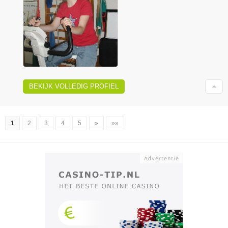
BEKIJK VOLLEDIG PROFIEL
1
2
3
4
5
»
»»