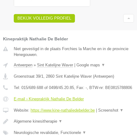
BEKIJK VOLLEDIG PROFIEL
Kinepraktijk Nathalie De Belder
Niet gevestigd in de plaats Forchies la Marche en in de provincie
Henegouwen.
Antwerpen
»
Sint Katelijne Waver
|
Google maps
▼
Groenstraat 39/1
,
2860
Sint Katelijne Waver
(
Antwerpen
)
Tel:
015/689.688 of 0498/45.20.85
, Fax:
-
, BTW-nr:
BE0815788806
E-mail › Kinepraktijk Nathalie De Belder
Website:
https://www.kine-nathaliedebelder.be
|
Screenshot
▼
Algemene kinesitherapie
▼
Neurologische revalidatie, Functionele
▼