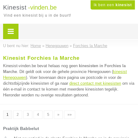
Ik ben een
kinesist
Kinesist
-vinden.be
Vind een kinesist bij u in de buurt!
U bent nu hier:
Home
»
Henegouwen
»
Forchies la Marche
Kinesist Forchies la Marche
Kinesist-vinden.be bevat helaas nog geen
kinesisten in Forchies la
Marche
. Dit geldt ook voor de gehele provincie Henegouwen (
kinesist
Henegouwen
). Voer bovenaan deze pagina uw postcode in voor de
dichtstbijzijnde kinesisten of ga naar
direct contact met kinesisten
om via
één e-mail in contact te komen met meerdere kinesisten tegelijk.
Hieronder worden nu overige resultaten getoond.
1
2
3
4
5
»
»»
Praktijk Babbelut