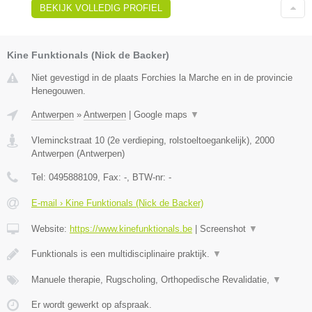
BEKIJK VOLLEDIG PROFIEL
Kine Funktionals (Nick de Backer)
Niet gevestigd in de plaats Forchies la Marche en in de provincie
Henegouwen.
Antwerpen
»
Antwerpen
|
Google maps
▼
Vleminckstraat 10 (2e verdieping, rolstoeltoegankelijk)
,
2000
Antwerpen
(
Antwerpen
)
Tel:
0495888109
, Fax:
-
, BTW-nr:
-
E-mail › Kine Funktionals (Nick de Backer)
Website:
https://www.kinefunktionals.be
|
Screenshot
▼
Funktionals is een multidisciplinaire praktijk.
▼
Manuele therapie, Rugscholing, Orthopedische Revalidatie,
▼
Er wordt gewerkt op afspraak.