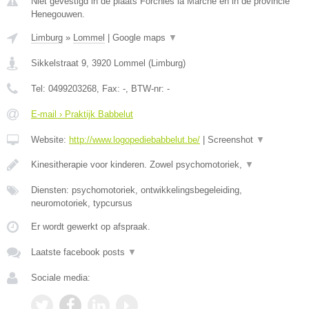
Niet gevestigd in de plaats Forchies la Marche en in de provincie
Henegouwen.
Limburg
»
Lommel
|
Google maps
▼
Sikkelstraat 9
,
3920
Lommel
(
Limburg
)
Tel:
0499203268
, Fax:
-
, BTW-nr:
-
E-mail › Praktijk Babbelut
Website:
http://www.logopediebabbelut.be/
|
Screenshot
▼
Kinesitherapie voor kinderen. Zowel psychomotoriek,
▼
Diensten: psychomotoriek, ontwikkelingsbegeleiding,
neuromotoriek, typcursus
Er wordt gewerkt op afspraak.
Laatste facebook posts
▼
Sociale media: