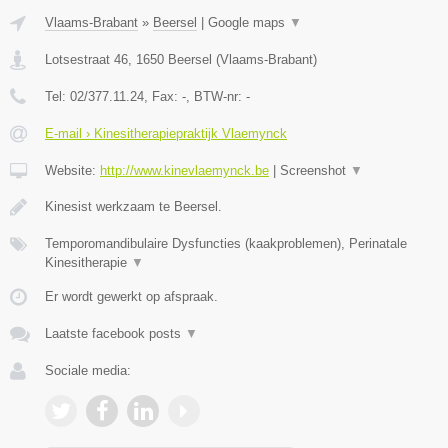
Vlaams-Brabant
»
Beersel
|
Google maps
▼
Lotsestraat 46
,
1650
Beersel
(
Vlaams-Brabant
)
Tel:
02/377.11.24
, Fax:
-
, BTW-nr:
-
E-mail › Kinesitherapiepraktijk Vlaemynck
Website:
http://www.kinevlaemynck.be
|
Screenshot
▼
Kinesist werkzaam te Beersel.
Temporomandibulaire Dysfuncties (kaakproblemen), Perinatale
Kinesitherapie
▼
Er wordt gewerkt op afspraak.
Laatste facebook posts
▼
Sociale media: