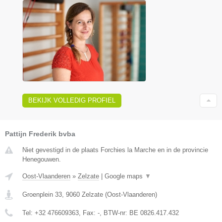
BEKIJK VOLLEDIG PROFIEL
Pattijn Frederik bvba
Niet gevestigd in de plaats Forchies la Marche en in de provincie
Henegouwen.
Oost-Vlaanderen
»
Zelzate
|
Google maps
▼
Groenplein 33
,
9060
Zelzate
(
Oost-Vlaanderen
)
Tel:
+32 476609363
, Fax:
-
, BTW-nr:
BE 0826.417.432