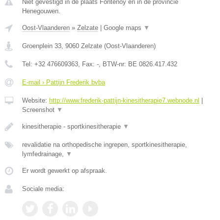
Niet gevestigd in de plaats Fontenoy en in de provincie
Henegouwen.
Oost-Vlaanderen
»
Zelzate
|
Google maps
▼
Groenplein 33
,
9060
Zelzate
(
Oost-Vlaanderen
)
Tel:
+32 476609363
, Fax:
-
, BTW-nr:
BE 0826.417.432
E-mail › Pattijn Frederik bvba
Website:
http://www.frederik-pattijn-kinesitherapie7.webnode.nl
|
Screenshot
▼
kinesitherapie - sportkinesitherapie
▼
revalidatie na orthopedische ingrepen, sportkinesitherapie,
lymfedrainage,
▼
Er wordt gewerkt op afspraak.
Sociale media: