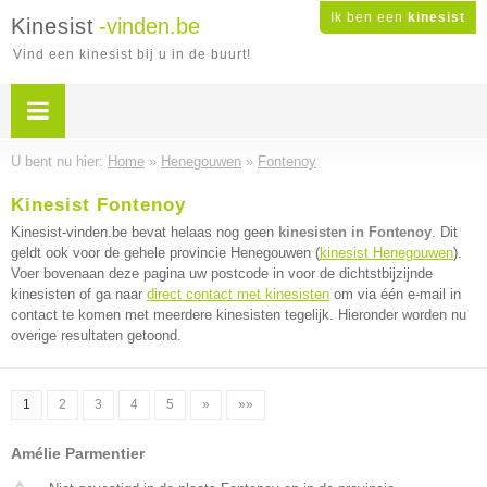
Ik ben een
kinesist
Kinesist
-vinden.be
Vind een kinesist bij u in de buurt!
U bent nu hier:
Home
»
Henegouwen
»
Fontenoy
Kinesist Fontenoy
Kinesist-vinden.be bevat helaas nog geen
kinesisten in Fontenoy
. Dit
geldt ook voor de gehele provincie Henegouwen (
kinesist Henegouwen
).
Voer bovenaan deze pagina uw postcode in voor de dichtstbijzijnde
kinesisten of ga naar
direct contact met kinesisten
om via één e-mail in
contact te komen met meerdere kinesisten tegelijk. Hieronder worden nu
overige resultaten getoond.
1
2
3
4
5
»
»»
Amélie Parmentier