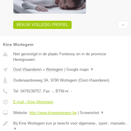
BEKIJK VOLLEDIG PROFIEL
Kine Wortegem
Niet gevestigd in de plaats Fontenoy en in de provincie
Henegouwen.
Oost-Vlaanderen
»
Wortegem
|
Google maps
▼
Oudenaardseweg 3A
,
9790
Wortegem
(
Oost-Vlaanderen
)
Tel:
0478139757
, Fax:
-
, BTW-nr:
-
E-mail › Kine Wortegem
Website:
http://www.kinewortegem.be
|
Screenshot
▼
Bij Kine Wortegem kun je terecht voor algemene-, sport-, manuele-,
▼