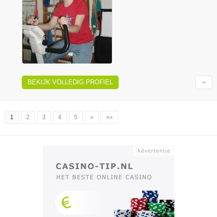
BEKIJK VOLLEDIG PROFIEL
1
2
3
4
5
»
»»