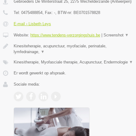
Gebroeders De Winterstraat 25
,
2275
Wechelderzande
(
Antwerpen
)
Tel:
0475488854
, Fax:
-
, BTW-nr:
BE0701578828
E-mail › Lisbeth Leys
Website:
https://www.tendens-verzorgingshuis.be
|
Screenshot
▼
Kinesiteherapie, acupunctuur, myofaciale, perinatale,
lymfedrainage,
▼
Kinesitherapie, Myofasciale therapie, Acupunctuur, Endermologie
▼
Er wordt gewerkt op afspraak.
Sociale media: