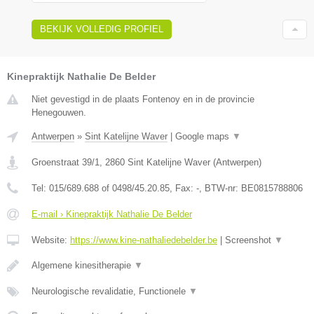
BEKIJK VOLLEDIG PROFIEL
Kinepraktijk Nathalie De Belder
Niet gevestigd in de plaats Fontenoy en in de provincie
Henegouwen.
Antwerpen
»
Sint Katelijne Waver
|
Google maps
▼
Groenstraat 39/1
,
2860
Sint Katelijne Waver
(
Antwerpen
)
Tel:
015/689.688 of 0498/45.20.85
, Fax:
-
, BTW-nr:
BE0815788806
E-mail › Kinepraktijk Nathalie De Belder
Website:
https://www.kine-nathaliedebelder.be
|
Screenshot
▼
Algemene kinesitherapie
▼
Neurologische revalidatie, Functionele
▼