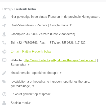
Pattijn Frederik bvba
Niet gevestigd in de plaats Flenu en in de provincie Henegouwen.
Oost-Vlaanderen
»
Zelzate
|
Google maps
▼
Groenplein 33
,
9060
Zelzate
(
Oost-Vlaanderen
)
Tel:
+32 476609363
, Fax:
-
, BTW-nr:
BE 0826.417.432
E-mail › Pattijn Frederik bvba
Website:
http://www.frederik-pattijn-kinesitherapie7.webnode.nl
|
Screenshot
▼
kinesitherapie - sportkinesitherapie
▼
revalidatie na orthopedische ingrepen, sportkinesitherapie,
lymfedrainage,
▼
Er wordt gewerkt op afspraak.
Sociale media: