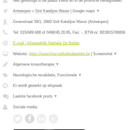
Niet gevestigd in de plaats Flenu en in de provincie Henegouwen.
Antwerpen
»
Sint Katelijne Waver
|
Google maps
▼
Groenstraat 39/1
,
2860
Sint Katelijne Waver
(
Antwerpen
)
Tel:
015/689.688 of 0498/45.20.85
, Fax:
-
, BTW-nr:
BE0815788806
E-mail › Kinepraktijk Nathalie De Belder
Website:
https://www.kine-nathaliedebelder.be
|
Screenshot
▼
Algemene kinesitherapie
▼
Neurologische revalidatie, Functionele
▼
Er wordt gewerkt op afspraak.
Laatste facebook posts
▼
Sociale media: