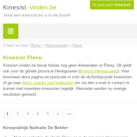
Ik ben een
kinesist
Kinesist
-vinden.be
Vind een kinesist bij u in de buurt!
U bent nu hier:
Home
»
Henegouwen
»
Flenu
Kinesist Flenu
Kinesist-vinden.be bevat helaas nog geen
kinesisten in Flenu
. Dit geldt
ook voor de gehele provincie Henegouwen (
kinesist Henegouwen
). Voer
bovenaan deze pagina uw postcode in voor de dichtstbijzijnde kinesisten
of ga naar
direct contact met kinesisten
om via één e-mail in contact te
komen met meerdere kinesisten tegelijk. Hieronder worden nu overige
resultaten getoond.
1
2
3
4
5
»
»»
Kinepraktijk Nathalie De Belder