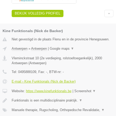
BEKIJK VOLLEDIG PROFIEL
Kine Funktionals (Nick de Backer)
Niet gevestigd in de plaats Flenu en in de provincie Henegouwen.
Antwerpen
»
Antwerpen
|
Google maps
▼
Vleminckstraat 10 (2e verdieping, rolstoeltoegankelijk)
,
2000
Antwerpen
(
Antwerpen
)
Tel:
0495888109
, Fax:
-
, BTW-nr:
-
E-mail › Kine Funktionals (Nick de Backer)
Website:
https://www.kinefunktionals.be
|
Screenshot
▼
Funktionals is een multidisciplinaire praktijk.
▼
Manuele therapie, Rugscholing, Orthopedische Revalidatie,
▼