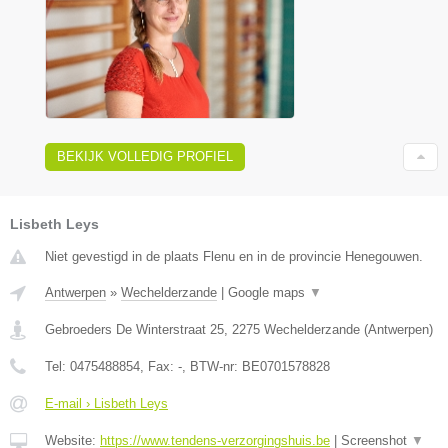
BEKIJK VOLLEDIG PROFIEL
Lisbeth Leys
Niet gevestigd in de plaats Flenu en in de provincie Henegouwen.
Antwerpen
»
Wechelderzande
|
Google maps
▼
Gebroeders De Winterstraat 25
,
2275
Wechelderzande
(
Antwerpen
)
Tel:
0475488854
, Fax:
-
, BTW-nr:
BE0701578828
E-mail › Lisbeth Leys
Website:
https://www.tendens-verzorgingshuis.be
|
Screenshot
▼