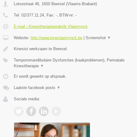
Lotsestraat 46
,
1650
Beersel
(
Vlaams-Brabant
)
Tel:
02/377.11.24
, Fax:
-
, BTW-nr:
-
E-mail › Kinesitherapiepraktijk Vlaemynck
Website:
http://www.kinevlaemynck.be
|
Screenshot
▼
Kinesist werkzaam te Beersel.
Temporomandibulaire Dysfuncties (kaakproblemen), Perinatale
Kinesitherapie
▼
Er wordt gewerkt op afspraak.
Laatste facebook posts
▼
Sociale media: