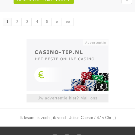
1
2
3
4
5
»
»»
Uw advertentie hier? Mail ons
Ik kwam, ik zocht, ik vond - Julius Caesar / 47 v.Chr. ;)