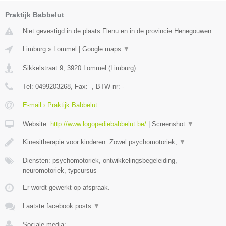
Praktijk Babbelut
Niet gevestigd in de plaats Flenu en in de provincie Henegouwen.
Limburg
»
Lommel
|
Google maps
▼
Sikkelstraat 9
,
3920
Lommel
(
Limburg
)
Tel:
0499203268
, Fax:
-
, BTW-nr:
-
E-mail › Praktijk Babbelut
Website:
http://www.logopediebabbelut.be/
|
Screenshot
▼
Kinesitherapie voor kinderen. Zowel psychomotoriek,
▼
Diensten: psychomotoriek, ontwikkelingsbegeleiding,
neuromotoriek, typcursus
Er wordt gewerkt op afspraak.
Laatste facebook posts
▼
Sociale media: