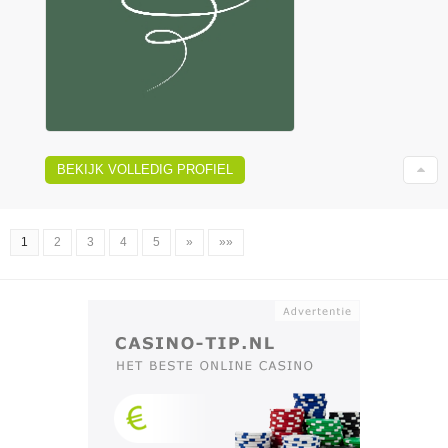
BEKIJK VOLLEDIG PROFIEL
1
2
3
4
5
»
»»