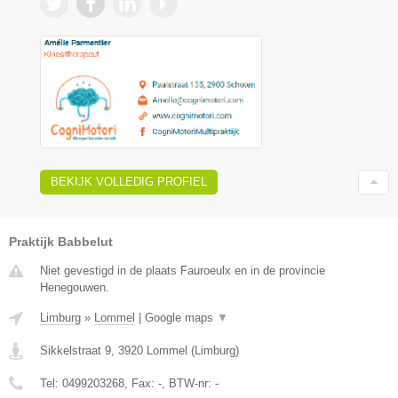
BEKIJK VOLLEDIG PROFIEL
Praktijk Babbelut
Niet gevestigd in de plaats Fauroeulx en in de provincie
Henegouwen.
Limburg
»
Lommel
|
Google maps
▼
Sikkelstraat 9
,
3920
Lommel
(
Limburg
)
Tel:
0499203268
, Fax:
-
, BTW-nr:
-