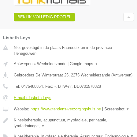
BEKIJK VOLLEDIG PROFIEL
Lisbeth Leys
Niet gevestigd in de plaats Fauroeulx en in de provincie
Henegouwen.
Antwerpen
»
Wechelderzande
|
Google maps
▼
Gebroeders De Winterstraat 25
,
2275
Wechelderzande
(
Antwerpen
)
Tel:
0475488854
, Fax:
-
, BTW-nr:
BE0701578828
E-mail › Lisbeth Leys
Website:
https://www.tendens-verzorgingshuis.be
|
Screenshot
▼
Kinesiteherapie, acupunctuur, myofaciale, perinatale,
lymfedrainage,
▼
Kinesitherapie, Myofasciale therapie, Acupunctuur, Endermologie
▼