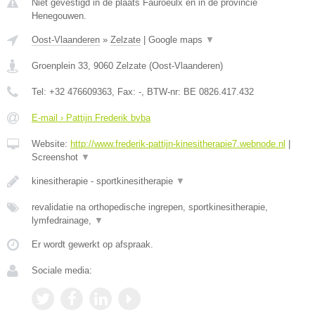
Niet gevestigd in de plaats Fauroeulx en in de provincie
Henegouwen.
Oost-Vlaanderen
»
Zelzate
|
Google maps
▼
Groenplein 33
,
9060
Zelzate
(
Oost-Vlaanderen
)
Tel:
+32 476609363
, Fax:
-
, BTW-nr:
BE 0826.417.432
E-mail › Pattijn Frederik bvba
Website:
http://www.frederik-pattijn-kinesitherapie7.webnode.nl
|
Screenshot
▼
kinesitherapie - sportkinesitherapie
▼
revalidatie na orthopedische ingrepen, sportkinesitherapie,
lymfedrainage,
▼
Er wordt gewerkt op afspraak.
Sociale media: