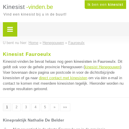
Ik ben een
kinesist
Kinesist
-vinden.be
Vind een kinesist bij u in de buurt!
U bent nu hier:
Home
»
Henegouwen
»
Fauroeulx
Kinesist Fauroeulx
Kinesist-vinden.be bevat helaas nog geen
kinesisten in Fauroeulx
. Dit
geldt ook voor de gehele provincie Henegouwen (
kinesist Henegouwen
).
Voer bovenaan deze pagina uw postcode in voor de dichtstbijzijnde
kinesisten of ga naar
direct contact met kinesisten
om via één e-mail in
contact te komen met meerdere kinesisten tegelijk. Hieronder worden nu
overige resultaten getoond.
1
2
3
4
5
»
»»
Kinepraktijk Nathalie De Belder