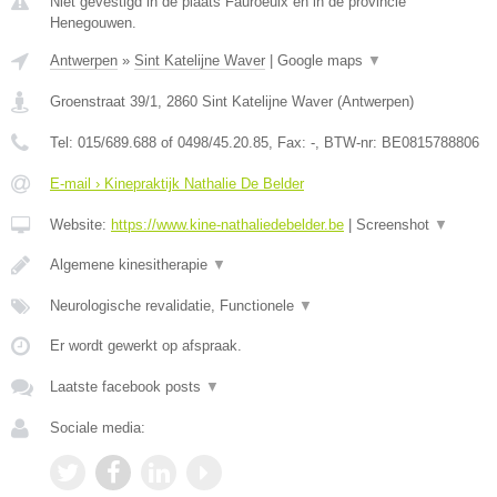
Niet gevestigd in de plaats Fauroeulx en in de provincie
Henegouwen.
Antwerpen
»
Sint Katelijne Waver
|
Google maps
▼
Groenstraat 39/1
,
2860
Sint Katelijne Waver
(
Antwerpen
)
Tel:
015/689.688 of 0498/45.20.85
, Fax:
-
, BTW-nr:
BE0815788806
E-mail › Kinepraktijk Nathalie De Belder
Website:
https://www.kine-nathaliedebelder.be
|
Screenshot
▼
Algemene kinesitherapie
▼
Neurologische revalidatie, Functionele
▼
Er wordt gewerkt op afspraak.
Laatste facebook posts
▼
Sociale media: