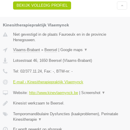
BEKIJK VOLLEDIG PROFIEL
Kinesitherapiepraktijk Vlaemynck
Niet gevestigd in de plaats Fauroeulx en in de provincie
Henegouwen.
Vlaams-Brabant
»
Beersel
|
Google maps
▼
Lotsestraat 46
,
1650
Beersel
(
Vlaams-Brabant
)
Tel:
02/377.11.24
, Fax:
-
, BTW-nr:
-
E-mail › Kinesitherapiepraktijk Vlaemynck
Website:
http://www.kinevlaemynck.be
|
Screenshot
▼
Kinesist werkzaam te Beersel.
Temporomandibulaire Dysfuncties (kaakproblemen), Perinatale
Kinesitherapie
▼
Er wordt gewerkt op afspraak.