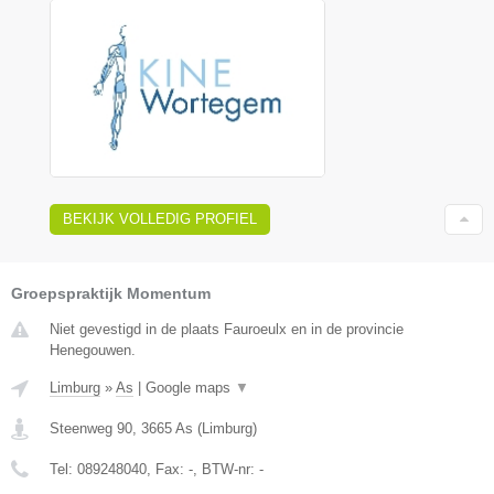
BEKIJK VOLLEDIG PROFIEL
Groepspraktijk Momentum
Niet gevestigd in de plaats Fauroeulx en in de provincie
Henegouwen.
Limburg
»
As
|
Google maps
▼
Steenweg 90
,
3665
As
(
Limburg
)
Tel:
089248040
, Fax:
-
, BTW-nr:
-