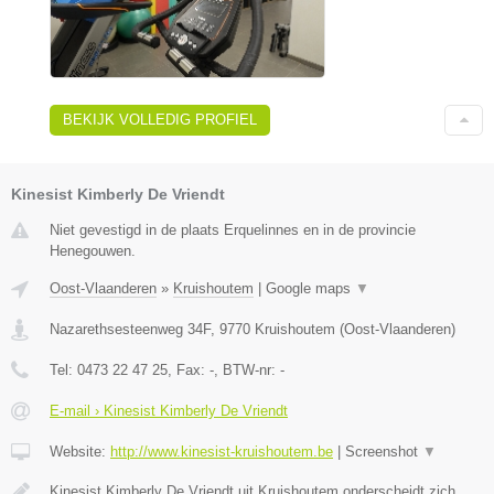
BEKIJK VOLLEDIG PROFIEL
Kinesist Kimberly De Vriendt
Niet gevestigd in de plaats Erquelinnes en in de provincie
Henegouwen.
Oost-Vlaanderen
»
Kruishoutem
|
Google maps
▼
Nazarethsesteenweg 34F
,
9770
Kruishoutem
(
Oost-Vlaanderen
)
Tel:
0473 22 47 25
, Fax:
-
, BTW-nr:
-
E-mail › Kinesist Kimberly De Vriendt
Website:
http://www.kinesist-kruishoutem.be
|
Screenshot
▼
Kinesist Kimberly De Vriendt uit Kruishoutem onderscheidt zich