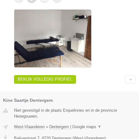
BEKIJK VOLLEDIG PROFIEL
Kine Saartje Dentergem
Niet gevestigd in de plaats Erquelinnes en in de provincie
Henegouwen.
West-Vlaanderen
»
Dentergem
|
Google maps
▼
Baljuwstraat 7
,
8720
Dentergem
(
West-Vlaanderen
)