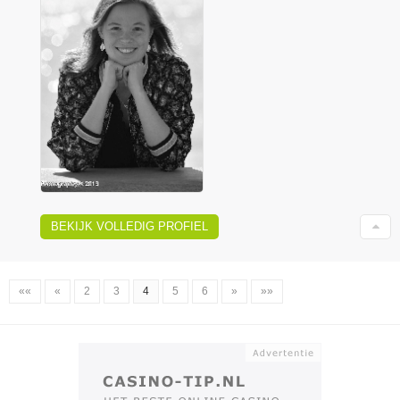
BEKIJK VOLLEDIG PROFIEL
««
«
2
3
4
5
6
»
»»