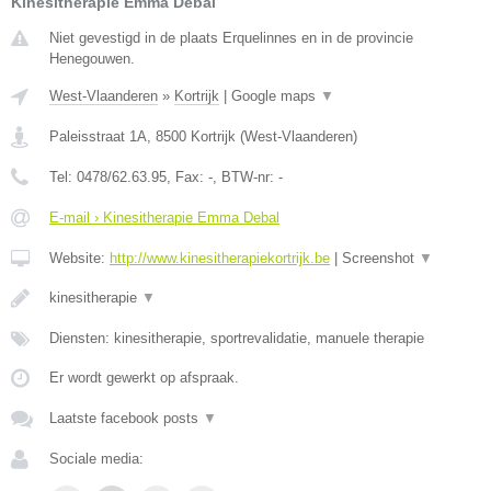
Kinesitherapie Emma Debal
Niet gevestigd in de plaats Erquelinnes en in de provincie
Henegouwen.
West-Vlaanderen
»
Kortrijk
|
Google maps
▼
Paleisstraat 1A
,
8500
Kortrijk
(
West-Vlaanderen
)
Tel:
0478/62.63.95
, Fax:
-
, BTW-nr:
-
E-mail › Kinesitherapie Emma Debal
Website:
http://www.kinesitherapiekortrijk.be
|
Screenshot
▼
kinesitherapie
▼
Diensten: kinesitherapie, sportrevalidatie, manuele therapie
Er wordt gewerkt op afspraak.
Laatste facebook posts
▼
Sociale media: