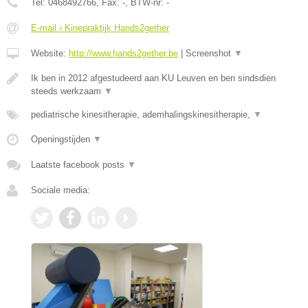
Tel:
0468492766
, Fax:
-
, BTW-nr:
-
E-mail › Kinepraktijk Hands2gether
Website:
http://www.hands2gether.be
|
Screenshot
▼
Ik ben in 2012 afgestudeerd aan KU Leuven en ben sindsdien
steeds werkzaam
▼
pediatrische kinesitherapie, ademhalingskinesitherapie,
▼
Openingstijden
▼
Laatste facebook posts
▼
Sociale media: