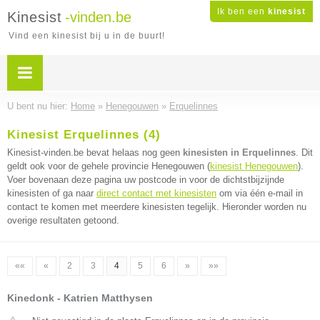
Ik ben een
kinesist
Kinesist
-vinden.be
Vind een kinesist bij u in de buurt!
U bent nu hier:
Home
»
Henegouwen
»
Erquelinnes
Kinesist Erquelinnes (4)
Kinesist-vinden.be bevat helaas nog geen
kinesisten in Erquelinnes
. Dit
geldt ook voor de gehele provincie Henegouwen (
kinesist Henegouwen
).
Voer bovenaan deze pagina uw postcode in voor de dichtstbijzijnde
kinesisten of ga naar
direct contact met kinesisten
om via één e-mail in
contact te komen met meerdere kinesisten tegelijk. Hieronder worden nu
overige resultaten getoond.
««
«
2
3
4
5
6
»
»»
Kinedonk - Katrien Matthysen