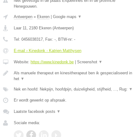
Niet gevestigd in de plaats Erquelinnes en in de provincie
Henegouwen.
Antwerpen
»
Ekeren
|
Google maps
▼
Laar 11
,
2180
Ekeren
(
Antwerpen
)
Tel:
0456038317
, Fax:
-
, BTW-nr:
-
E-mail › Kinedonk - Katrien Matthysen
Website:
https://www.kinedonk.be
|
Screenshot
▼
Als manuele therapeut en kinesitherapeut ben ik gespecialiseerd in
het
▼
Nek en hoofd: Nekpijn, hoofdpijn, duizeligheid, stijfheid, ..., Rug:
▼
Er wordt gewerkt op afspraak.
Laatste facebook posts
▼
Sociale media: