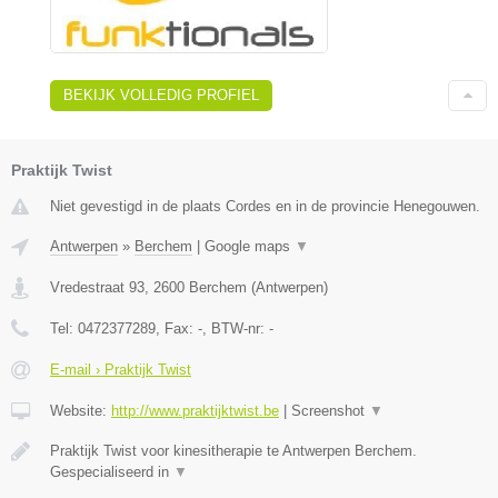
BEKIJK VOLLEDIG PROFIEL
Praktijk Twist
Niet gevestigd in de plaats Cordes en in de provincie Henegouwen.
Antwerpen
»
Berchem
|
Google maps
▼
Vredestraat 93
,
2600
Berchem
(
Antwerpen
)
Tel:
0472377289
, Fax:
-
, BTW-nr:
-
E-mail › Praktijk Twist
Website:
http://www.praktijktwist.be
|
Screenshot
▼
Praktijk Twist voor kinesitherapie te Antwerpen Berchem.
Gespecialiseerd in
▼