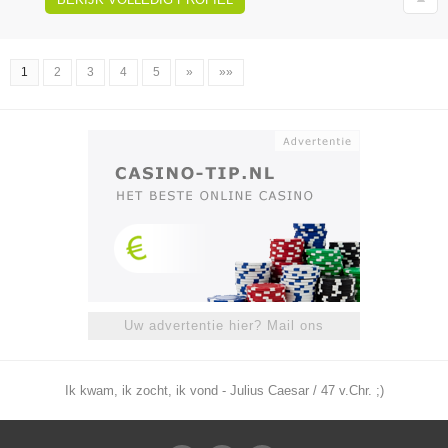
1
2
3
4
5
»
»»
Uw advertentie hier? Mail ons
Ik kwam, ik zocht, ik vond - Julius Caesar / 47 v.Chr. ;)