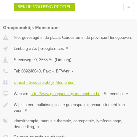
BEKIJK VOLLEDIG PROFIEL
Groepspraktijk Momentum
Niet gevestigd in de plaats Cordes en in de provincie Henegouwen.
Limburg
»
As
|
Google maps
▼
Steenweg 90
,
3665
As
(
Limburg
)
Tel:
089248040
, Fax:
-
, BTW-nr:
-
E-mail › Groepspraktijk Momentum
Website:
http://www.groepspraktijkmomentum.be
|
Screenshot
▼
Wij zijn een multidisciplinaire groepspraktijk waar u terecht kan
voor:
▼
kinesitherapie, manuele therapie, osteopathie, lymfedrainage,
dryneedling,
▼