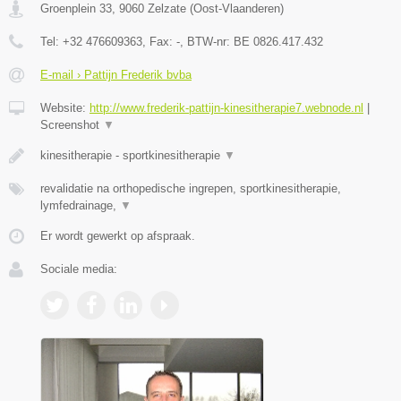
Groenplein 33
,
9060
Zelzate
(
Oost-Vlaanderen
)
Tel:
+32 476609363
, Fax:
-
, BTW-nr:
BE 0826.417.432
E-mail › Pattijn Frederik bvba
Website:
http://www.frederik-pattijn-kinesitherapie7.webnode.nl
|
Screenshot
▼
kinesitherapie - sportkinesitherapie
▼
revalidatie na orthopedische ingrepen, sportkinesitherapie,
lymfedrainage,
▼
Er wordt gewerkt op afspraak.
Sociale media: