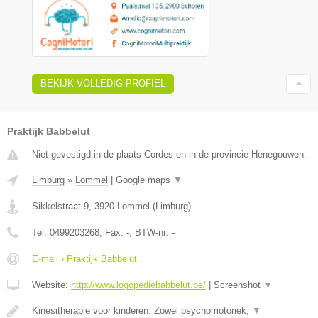
BEKIJK VOLLEDIG PROFIEL
Praktijk Babbelut
Niet gevestigd in de plaats Cordes en in de provincie Henegouwen.
Limburg
»
Lommel
|
Google maps
▼
Sikkelstraat 9
,
3920
Lommel
(
Limburg
)
Tel:
0499203268
, Fax:
-
, BTW-nr:
-
E-mail › Praktijk Babbelut
Website:
http://www.logopediebabbelut.be/
|
Screenshot
▼
Kinesitherapie voor kinderen. Zowel psychomotoriek,
▼