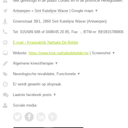
Niet gevestigd in de plaats Cordes en in de provincie Henegouwen.
Antwerpen
»
Sint Katelijne Waver
|
Google maps
▼
Groenstraat 39/1
,
2860
Sint Katelijne Waver
(
Antwerpen
)
Tel:
015/689.688 of 0498/45.20.85
, Fax:
-
, BTW-nr:
BE0815788806
E-mail › Kinepraktijk Nathalie De Belder
Website:
https://www.kine-nathaliedebelder.be
|
Screenshot
▼
Algemene kinesitherapie
▼
Neurologische revalidatie, Functionele
▼
Er wordt gewerkt op afspraak.
Laatste facebook posts
▼
Sociale media: