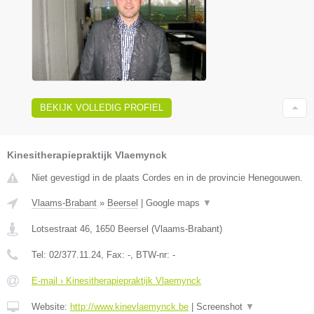
BEKIJK VOLLEDIG PROFIEL
Kinesitherapiepraktijk Vlaemynck
Niet gevestigd in de plaats Cordes en in de provincie Henegouwen.
Vlaams-Brabant
»
Beersel
|
Google maps
▼
Lotsestraat 46
,
1650
Beersel
(
Vlaams-Brabant
)
Tel:
02/377.11.24
, Fax:
-
, BTW-nr:
-
E-mail › Kinesitherapiepraktijk Vlaemynck
Website:
http://www.kinevlaemynck.be
|
Screenshot
▼