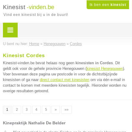
Ik ben een
kinesist
Kinesist
-vinden.be
Vind een kinesist bij u in de buurt!
U bent nu hier:
Home
»
Henegouwen
»
Cordes
Kinesist Cordes
Kinesist-vinden.be bevat helaas nog geen
kinesisten in Cordes
. Dit
geldt ook voor de gehele provincie Henegouwen (
kinesist Henegouwen
).
Voer bovenaan deze pagina uw postcode in voor de dichtstbijzijnde
kinesisten of ga naar
direct contact met kinesisten
om via één e-mail in
contact te komen met meerdere kinesisten tegelijk. Hieronder worden nu
overige resultaten getoond.
1
2
3
4
5
»
»»
Kinepraktijk Nathalie De Belder