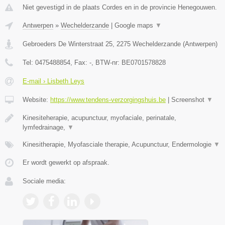
Niet gevestigd in de plaats Cordes en in de provincie Henegouwen.
Antwerpen
»
Wechelderzande
|
Google maps
▼
Gebroeders De Winterstraat 25
,
2275
Wechelderzande
(
Antwerpen
)
Tel:
0475488854
, Fax:
-
, BTW-nr:
BE0701578828
E-mail › Lisbeth Leys
Website:
https://www.tendens-verzorgingshuis.be
|
Screenshot
▼
Kinesiteherapie, acupunctuur, myofaciale, perinatale,
lymfedrainage,
▼
Kinesitherapie, Myofasciale therapie, Acupunctuur, Endermologie
▼
Er wordt gewerkt op afspraak.
Sociale media: