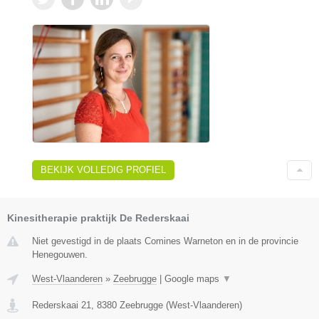
BEKIJK VOLLEDIG PROFIEL
Kinesitherapie praktijk De Rederskaai
Niet gevestigd in de plaats Comines Warneton en in de provincie
Henegouwen.
West-Vlaanderen
»
Zeebrugge
|
Google maps
▼
Rederskaai 21
,
8380
Zeebrugge
(
West-Vlaanderen
)