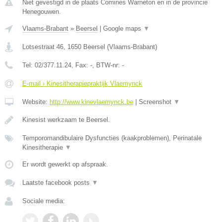
Niet gevestigd in de plaats Comines Warneton en in de provincie
Henegouwen.
Vlaams-Brabant
»
Beersel
|
Google maps
▼
Lotsestraat 46
,
1650
Beersel
(
Vlaams-Brabant
)
Tel:
02/377.11.24
, Fax:
-
, BTW-nr:
-
E-mail › Kinesitherapiepraktijk Vlaemynck
Website:
http://www.kinevlaemynck.be
|
Screenshot
▼
Kinesist werkzaam te Beersel.
Temporomandibulaire Dysfuncties (kaakproblemen), Perinatale
Kinesitherapie
▼
Er wordt gewerkt op afspraak.
Laatste facebook posts
▼
Sociale media: