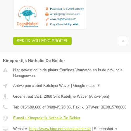
BEKIJK VOLLEDIG PROFIEL
Kinepraktijk Nathalie De Belder
Niet gevestigd in de plaats Comines Warneton en in de provincie
Henegouwen.
Antwerpen
»
Sint Katelijne Waver
|
Google maps
▼
Groenstraat 39/1
,
2860
Sint Katelijne Waver
(
Antwerpen
)
Tel:
015/689.688 of 0498/45.20.85
, Fax:
-
, BTW-nr:
BE0815788806
E-mail › Kinepraktijk Nathalie De Belder
Website:
https://www.kine-nathaliedebelder.be
|
Screenshot
▼