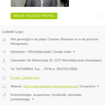
BEKIJK VOLLEDIG PROFIEL
Lisbeth Leys
Niet gevestigd in de plaats Comines Warneton en in de provincie
Henegouwen.
Antwerpen
»
Wechelderzande
|
Google maps
▼
Gebroeders De Winterstraat 25
,
2275
Wechelderzande
(
Antwerpen
)
Tel:
0475488854
, Fax:
-
, BTW-nr:
BE0701578828
E-mail › Lisbeth Leys
Website:
https://www.tendens-verzorgingshuis.be
|
Screenshot
▼
Kinesiteherapie, acupunctuur, myofaciale, perinatale,
lymfedrainage,
▼