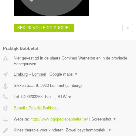
BEKIJK VOLLEDIG PROFIEL
Praktijk Babbelut
Niet gevestigd in de plaats Comines Warneton en in de provincie
Henegouwen.
Limburg
»
Lommel
|
Google maps
▼
Sikkelstraat 9
,
3920
Lommel
(
Limburg
)
Tel:
0499203268
, Fax:
-
, BTW-nr:
-
E-mail › Praktijk Babbelut
Website:
http://www.logopediebabbelut.be/
|
Screenshot
▼
Kinesitherapie voor kinderen. Zowel psychomotoriek,
▼