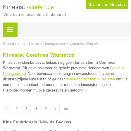
Ik ben een
kinesist
Kinesist
-vinden.be
Vind een kinesist bij u in de buurt!
U bent nu hier:
Home
»
Henegouwen
»
Comines Warneton
Kinesist Comines Warneton
Kinesist-vinden.be bevat helaas nog geen
kinesisten in Comines
Warneton
. Dit geldt ook voor de gehele provincie Henegouwen (
kinesist
Henegouwen
). Voer bovenaan deze pagina uw postcode in voor de
dichtstbijzijnde kinesisten of ga naar
direct contact met kinesisten
om via
één e-mail in contact te komen met meerdere kinesisten tegelijk.
Hieronder worden nu overige resultaten getoond.
1
2
3
4
5
»
»»
Kine Funktionals (Nick de Backer)