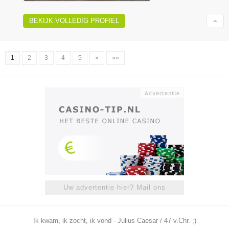
BEKIJK VOLLEDIG PROFIEL
1
2
3
4
5
»
»»
Uw advertentie hier? Mail ons
Ik kwam, ik zocht, ik vond - Julius Caesar / 47 v.Chr. ;)