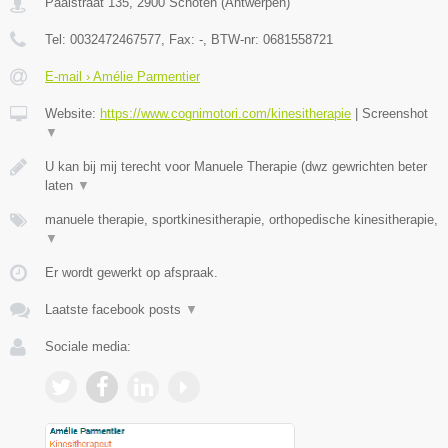
Paalstraat 135
,
2900
Schoten
(
Antwerpen
)
Tel:
0032472467577
, Fax:
-
, BTW-nr:
0681558721
E-mail › Amélie Parmentier
Website:
https://www.cognimotori.com/kinesitherapie
|
Screenshot
▼
U kan bij mij terecht voor Manuele Therapie (dwz gewrichten beter
laten
▼
manuele therapie, sportkinesitherapie, orthopedische kinesitherapie,
▼
Er wordt gewerkt op afspraak.
Laatste facebook posts
▼
Sociale media: