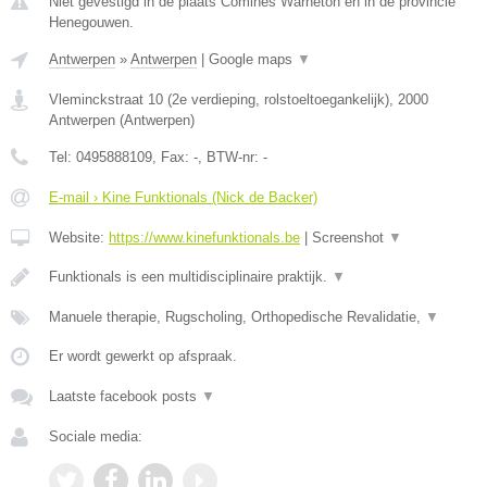
Niet gevestigd in de plaats Comines Warneton en in de provincie
Henegouwen.
Antwerpen
»
Antwerpen
|
Google maps
▼
Vleminckstraat 10 (2e verdieping, rolstoeltoegankelijk)
,
2000
Antwerpen
(
Antwerpen
)
Tel:
0495888109
, Fax:
-
, BTW-nr:
-
E-mail › Kine Funktionals (Nick de Backer)
Website:
https://www.kinefunktionals.be
|
Screenshot
▼
Funktionals is een multidisciplinaire praktijk.
▼
Manuele therapie, Rugscholing, Orthopedische Revalidatie,
▼
Er wordt gewerkt op afspraak.
Laatste facebook posts
▼
Sociale media: