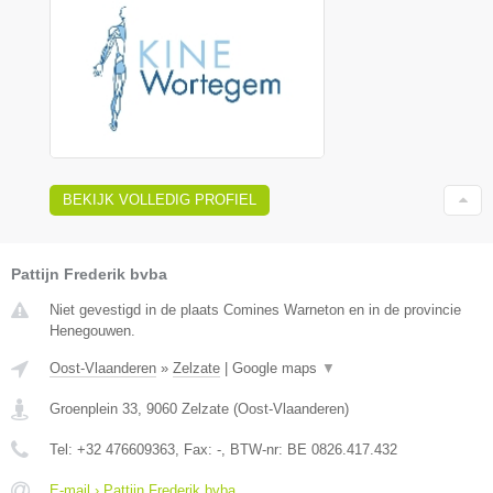
BEKIJK VOLLEDIG PROFIEL
Pattijn Frederik bvba
Niet gevestigd in de plaats Comines Warneton en in de provincie
Henegouwen.
Oost-Vlaanderen
»
Zelzate
|
Google maps
▼
Groenplein 33
,
9060
Zelzate
(
Oost-Vlaanderen
)
Tel:
+32 476609363
, Fax:
-
, BTW-nr:
BE 0826.417.432
E-mail › Pattijn Frederik bvba