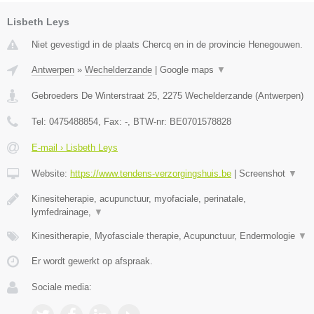
Lisbeth Leys
Niet gevestigd in de plaats Chercq en in de provincie Henegouwen.
Antwerpen
»
Wechelderzande
|
Google maps
▼
Gebroeders De Winterstraat 25
,
2275
Wechelderzande
(
Antwerpen
)
Tel:
0475488854
, Fax:
-
, BTW-nr:
BE0701578828
E-mail › Lisbeth Leys
Website:
https://www.tendens-verzorgingshuis.be
|
Screenshot
▼
Kinesiteherapie, acupunctuur, myofaciale, perinatale,
lymfedrainage,
▼
Kinesitherapie, Myofasciale therapie, Acupunctuur, Endermologie
▼
Er wordt gewerkt op afspraak.
Sociale media: