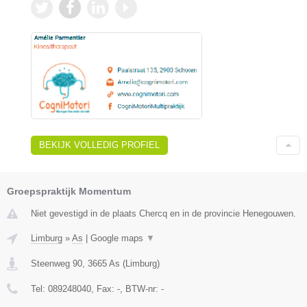
BEKIJK VOLLEDIG PROFIEL
Groepspraktijk Momentum
Niet gevestigd in de plaats Chercq en in de provincie Henegouwen.
Limburg
»
As
|
Google maps
▼
Steenweg 90
,
3665
As
(
Limburg
)
Tel:
089248040
, Fax:
-
, BTW-nr:
-