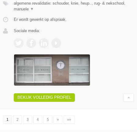
algemene revalidatie: schouder, knie, heup.., rug- & nekschool,
manuele
▼
Er wordt gewerkt op afspraak.
Sociale media:
BEKIJK VOLLEDIG PROFIEL
1
2
3
4
5
»
»»