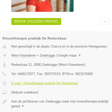
BEKIJK VOLLEDIG PROFIEL
Kinesitherapie praktijk De Rederskaai
Niet gevestigd in de plaats Chercq en in de provincie Henegouwen.
West-Vlaanderen
»
Zeebrugge
|
Google maps
▼
Rederskaai 21
,
8380
Zeebrugge
(
West-Vlaanderen
)
Tel:
0468172877
, Fax:
050737610
, BTW-nr:
0823276909
E-mail › Kinesitherapie praktijk De Rederskaai
Website onbekend
Aan de jachthaven van Zeebrugge staat mijn kinesitherapie-praktijk
garant
▼