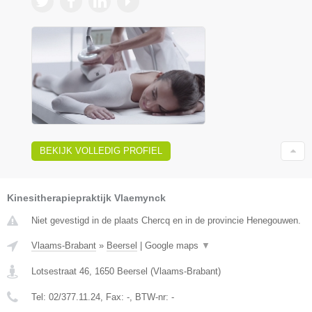
BEKIJK VOLLEDIG PROFIEL
Kinesitherapiepraktijk Vlaemynck
Niet gevestigd in de plaats Chercq en in de provincie Henegouwen.
Vlaams-Brabant
»
Beersel
|
Google maps
▼
Lotsestraat 46
,
1650
Beersel
(
Vlaams-Brabant
)
Tel:
02/377.11.24
, Fax:
-
, BTW-nr:
-