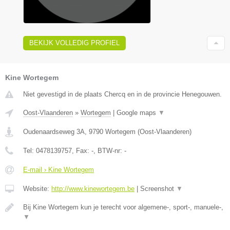
BEKIJK VOLLEDIG PROFIEL
Kine Wortegem
Niet gevestigd in de plaats Chercq en in de provincie Henegouwen.
Oost-Vlaanderen
»
Wortegem
|
Google maps
▼
Oudenaardseweg 3A
,
9790
Wortegem
(
Oost-Vlaanderen
)
Tel:
0478139757
, Fax:
-
, BTW-nr:
-
E-mail › Kine Wortegem
Website:
http://www.kinewortegem.be
|
Screenshot
▼
Bij Kine Wortegem kun je terecht voor algemene-, sport-, manuele-,
▼