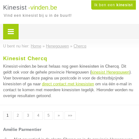
Ik ben een
kinesist
Kinesist
-vinden.be
Vind een kinesist bij u in de buurt!
U bent nu hier:
Home
»
Henegouwen
»
Chercq
Kinesist Chercq
Kinesist-vinden.be bevat helaas nog geen
kinesisten in Chercq
. Dit
geldt ook voor de gehele provincie Henegouwen (
kinesist Henegouwen
).
Voer bovenaan deze pagina uw postcode in voor de dichtstbijzijnde
kinesisten of ga naar
direct contact met kinesisten
om via één e-mail in
contact te komen met meerdere kinesisten tegelijk. Hieronder worden nu
overige resultaten getoond.
1
2
3
4
5
»
»»
Amélie Parmentier