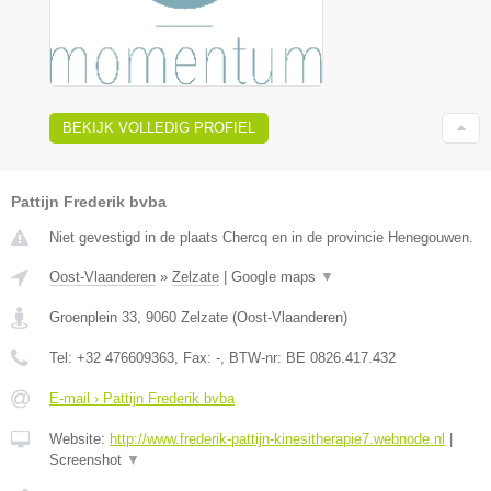
BEKIJK VOLLEDIG PROFIEL
Pattijn Frederik bvba
Niet gevestigd in de plaats Chercq en in de provincie Henegouwen.
Oost-Vlaanderen
»
Zelzate
|
Google maps
▼
Groenplein 33
,
9060
Zelzate
(
Oost-Vlaanderen
)
Tel:
+32 476609363
, Fax:
-
, BTW-nr:
BE 0826.417.432
E-mail › Pattijn Frederik bvba
Website:
http://www.frederik-pattijn-kinesitherapie7.webnode.nl
|
Screenshot
▼