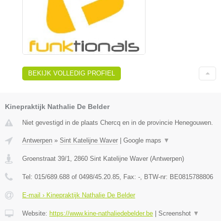
BEKIJK VOLLEDIG PROFIEL
Kinepraktijk Nathalie De Belder
Niet gevestigd in de plaats Chercq en in de provincie Henegouwen.
Antwerpen
»
Sint Katelijne Waver
|
Google maps
▼
Groenstraat 39/1
,
2860
Sint Katelijne Waver
(
Antwerpen
)
Tel:
015/689.688 of 0498/45.20.85
, Fax:
-
, BTW-nr:
BE0815788806
E-mail › Kinepraktijk Nathalie De Belder
Website:
https://www.kine-nathaliedebelder.be
|
Screenshot
▼