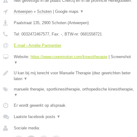
Niet gevestigd in de plaats Chercq en in de provincie Henegouwen.
Antwerpen
»
Schoten
|
Google maps
▼
Paalstraat 135
,
2900
Schoten
(
Antwerpen
)
Tel:
0032472467577
, Fax:
-
, BTW-nr:
0681558721
E-mail › Amélie Parmentier
Website:
https://www.cognimotori.com/kinesitherapie
|
Screenshot
▼
U kan bij mij terecht voor Manuele Therapie (dwz gewrichten beter
laten
▼
manuele therapie, sportkinesitherapie, orthopedische kinesitherapie,
▼
Er wordt gewerkt op afspraak.
Laatste facebook posts
▼
Sociale media: