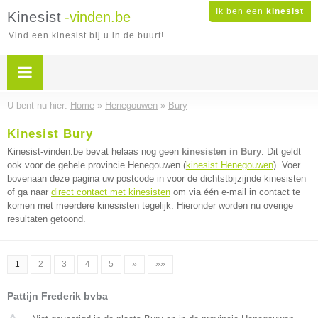
Ik ben een
kinesist
Kinesist
-vinden.be
Vind een kinesist bij u in de buurt!
U bent nu hier:
Home
»
Henegouwen
»
Bury
Kinesist Bury
Kinesist-vinden.be bevat helaas nog geen
kinesisten in Bury
. Dit geldt
ook voor de gehele provincie Henegouwen (
kinesist Henegouwen
). Voer
bovenaan deze pagina uw postcode in voor de dichtstbijzijnde kinesisten
of ga naar
direct contact met kinesisten
om via één e-mail in contact te
komen met meerdere kinesisten tegelijk. Hieronder worden nu overige
resultaten getoond.
1
2
3
4
5
»
»»
Pattijn Frederik bvba