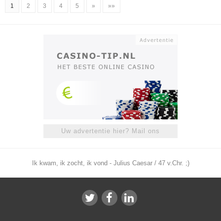
1
2
3
4
5
»
»»
Uw advertentie hier? Mail ons
Ik kwam, ik zocht, ik vond - Julius Caesar / 47 v.Chr. ;)