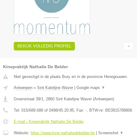
BEKIJK VOLLEDIG PROFIEL
Kinepraktijk Nathalie De Belder
Niet gevestigd in de plaats Bury en in de provincie Henegouwen.
Antwerpen
»
Sint Katelijne Waver
|
Google maps
▼
Groenstraat 39/1
,
2860
Sint Katelijne Waver
(
Antwerpen
)
Tel:
015/689.688 of 0498/45.20.85
, Fax:
-
, BTW-nr:
BE0815788806
E-mail › Kinepraktijk Nathalie De Belder
Website:
https://www.kine-nathaliedebelder.be
|
Screenshot
▼