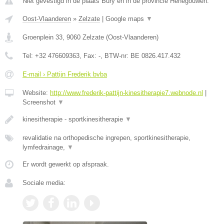
Niet gevestigd in de plaats Bury en in de provincie Henegouwen.
Oost-Vlaanderen
»
Zelzate
|
Google maps
▼
Groenplein 33
,
9060
Zelzate
(
Oost-Vlaanderen
)
Tel:
+32 476609363
, Fax:
-
, BTW-nr:
BE 0826.417.432
E-mail › Pattijn Frederik bvba
Website:
http://www.frederik-pattijn-kinesitherapie7.webnode.nl
|
Screenshot
▼
kinesitherapie - sportkinesitherapie
▼
revalidatie na orthopedische ingrepen, sportkinesitherapie,
lymfedrainage,
▼
Er wordt gewerkt op afspraak.
Sociale media: