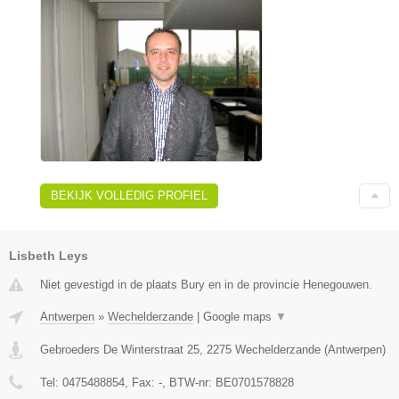
BEKIJK VOLLEDIG PROFIEL
Lisbeth Leys
Niet gevestigd in de plaats Bury en in de provincie Henegouwen.
Antwerpen
»
Wechelderzande
|
Google maps
▼
Gebroeders De Winterstraat 25
,
2275
Wechelderzande
(
Antwerpen
)
Tel:
0475488854
, Fax:
-
, BTW-nr:
BE0701578828