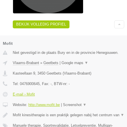
BEKIJK VOLLEDIG PROFIEL
Mofit
Niet gevestigd in de plaats Bury en in de provincie Henegouwen.
Vlaams-Brabant
»
Geetbets
|
Google maps
▼
Kasteellaan 9
,
3450
Geetbets
(
Vlaams-Brabant
)
Tel:
0476900645
, Fax:
-
, BTW-nr:
-
E-mail › Mofit
Website:
http://www.mofit.be
|
Screenshot
▼
Mofit kinesitherapie is een praktijk gelegen nabij het centrum van
▼
Manuele therapie, Sportrevalidatie, Letselpreventie, Mulligan-