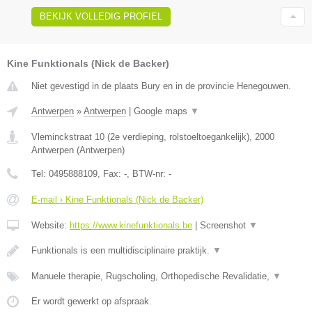
BEKIJK VOLLEDIG PROFIEL
Kine Funktionals (Nick de Backer)
Niet gevestigd in de plaats Bury en in de provincie Henegouwen.
Antwerpen
»
Antwerpen
|
Google maps
▼
Vleminckstraat 10 (2e verdieping, rolstoeltoegankelijk)
,
2000
Antwerpen
(
Antwerpen
)
Tel:
0495888109
, Fax:
-
, BTW-nr:
-
E-mail › Kine Funktionals (Nick de Backer)
Website:
https://www.kinefunktionals.be
|
Screenshot
▼
Funktionals is een multidisciplinaire praktijk.
▼
Manuele therapie, Rugscholing, Orthopedische Revalidatie,
▼
Er wordt gewerkt op afspraak.