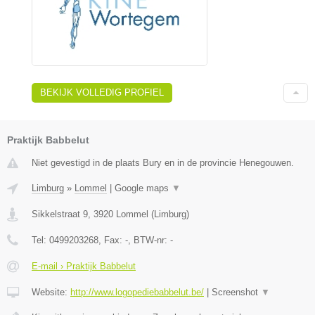
BEKIJK VOLLEDIG PROFIEL
Praktijk Babbelut
Niet gevestigd in de plaats Bury en in de provincie Henegouwen.
Limburg
»
Lommel
|
Google maps
▼
Sikkelstraat 9
,
3920
Lommel
(
Limburg
)
Tel:
0499203268
, Fax:
-
, BTW-nr:
-
E-mail › Praktijk Babbelut
Website:
http://www.logopediebabbelut.be/
|
Screenshot
▼