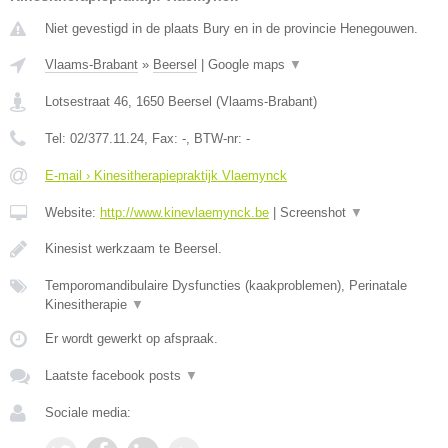
Niet gevestigd in de plaats Bury en in de provincie Henegouwen.
Vlaams-Brabant
»
Beersel
|
Google maps
▼
Lotsestraat 46
,
1650
Beersel
(
Vlaams-Brabant
)
Tel:
02/377.11.24
, Fax:
-
, BTW-nr:
-
E-mail › Kinesitherapiepraktijk Vlaemynck
Website:
http://www.kinevlaemynck.be
|
Screenshot
▼
Kinesist werkzaam te Beersel.
Temporomandibulaire Dysfuncties (kaakproblemen), Perinatale
Kinesitherapie
▼
Er wordt gewerkt op afspraak.
Laatste facebook posts
▼
Sociale media: