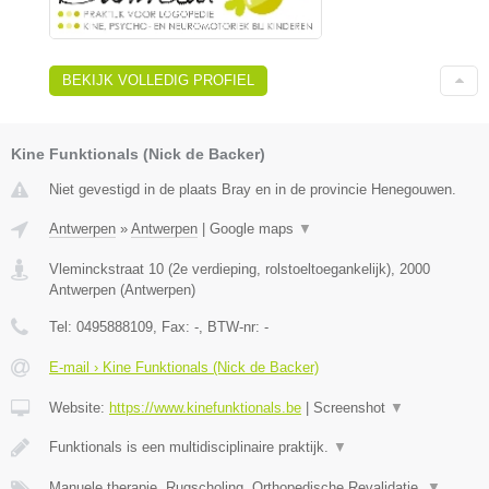
BEKIJK VOLLEDIG PROFIEL
Kine Funktionals (Nick de Backer)
Niet gevestigd in de plaats Bray en in de provincie Henegouwen.
Antwerpen
»
Antwerpen
|
Google maps
▼
Vleminckstraat 10 (2e verdieping, rolstoeltoegankelijk)
,
2000
Antwerpen
(
Antwerpen
)
Tel:
0495888109
, Fax:
-
, BTW-nr:
-
E-mail › Kine Funktionals (Nick de Backer)
Website:
https://www.kinefunktionals.be
|
Screenshot
▼
Funktionals is een multidisciplinaire praktijk.
▼
Manuele therapie, Rugscholing, Orthopedische Revalidatie,
▼