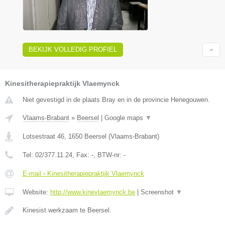
BEKIJK VOLLEDIG PROFIEL
Kinesitherapiepraktijk Vlaemynck
Niet gevestigd in de plaats Bray en in de provincie Henegouwen.
Vlaams-Brabant
»
Beersel
|
Google maps
▼
Lotsestraat 46
,
1650
Beersel
(
Vlaams-Brabant
)
Tel:
02/377.11.24
, Fax:
-
, BTW-nr:
-
E-mail › Kinesitherapiepraktijk Vlaemynck
Website:
http://www.kinevlaemynck.be
|
Screenshot
▼
Kinesist werkzaam te Beersel.