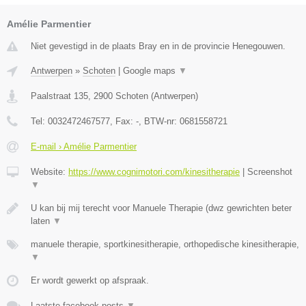
Amélie Parmentier
Niet gevestigd in de plaats Bray en in de provincie Henegouwen.
Antwerpen
»
Schoten
|
Google maps
▼
Paalstraat 135
,
2900
Schoten
(
Antwerpen
)
Tel:
0032472467577
, Fax:
-
, BTW-nr:
0681558721
E-mail › Amélie Parmentier
Website:
https://www.cognimotori.com/kinesitherapie
|
Screenshot
▼
U kan bij mij terecht voor Manuele Therapie (dwz gewrichten beter
laten
▼
manuele therapie, sportkinesitherapie, orthopedische kinesitherapie,
▼
Er wordt gewerkt op afspraak.
Laatste facebook posts
▼