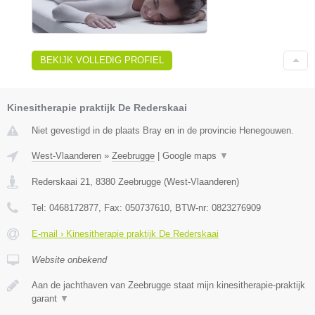
BEKIJK VOLLEDIG PROFIEL
Kinesitherapie praktijk De Rederskaai
Niet gevestigd in de plaats Bray en in de provincie Henegouwen.
West-Vlaanderen
»
Zeebrugge
|
Google maps
▼
Rederskaai 21
,
8380
Zeebrugge
(
West-Vlaanderen
)
Tel:
0468172877
, Fax:
050737610
, BTW-nr:
0823276909
E-mail › Kinesitherapie praktijk De Rederskaai
Website onbekend
Aan de jachthaven van Zeebrugge staat mijn kinesitherapie-praktijk
garant
▼