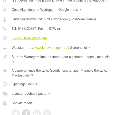
Niet gevestigd in de plaats Bray en in de provincie Henegouwen.
Oost-Vlaanderen
»
Wortegem
|
Google maps
▼
Oudenaardseweg 3A
,
9790
Wortegem
(
Oost-Vlaanderen
)
Tel:
0478139757
, Fax:
-
, BTW-nr:
-
E-mail › Kine Wortegem
Website:
http://www.kinewortegem.be
|
Screenshot
▼
Bij Kine Wortegem kun je terecht voor algemene-, sport-, manuele-,
▼
Algemene kinesitherapie, Sportkinesitherapie, Manuele therapie,
Myofasciale
▼
Openingstijden
▼
Laatste facebook posts
▼
Sociale media: