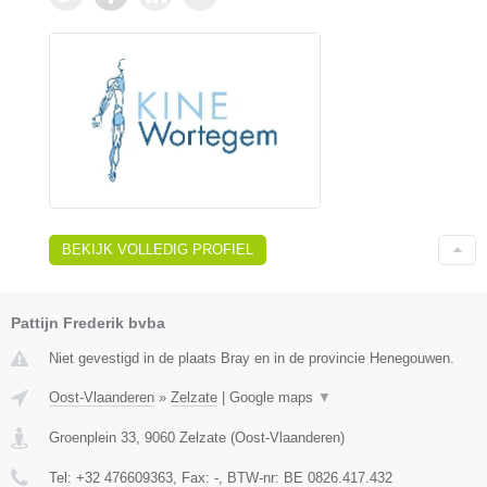
BEKIJK VOLLEDIG PROFIEL
Pattijn Frederik bvba
Niet gevestigd in de plaats Bray en in de provincie Henegouwen.
Oost-Vlaanderen
»
Zelzate
|
Google maps
▼
Groenplein 33
,
9060
Zelzate
(
Oost-Vlaanderen
)
Tel:
+32 476609363
, Fax:
-
, BTW-nr:
BE 0826.417.432