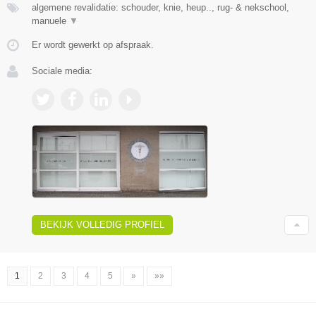
algemene revalidatie: schouder, knie, heup.., rug- & nekschool,
manuele
▼
Er wordt gewerkt op afspraak.
Sociale media:
BEKIJK VOLLEDIG PROFIEL
1
2
3
4
5
»
»»