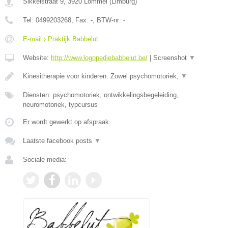
Sikkelstraat 9
,
3920
Lommel
(
Limburg
)
Tel:
0499203268
, Fax:
-
, BTW-nr:
-
E-mail › Praktijk Babbelut
Website:
http://www.logopediebabbelut.be/
|
Screenshot
▼
Kinesitherapie voor kinderen. Zowel psychomotoriek,
▼
Diensten: psychomotoriek, ontwikkelingsbegeleiding,
neuromotoriek, typcursus
Er wordt gewerkt op afspraak.
Laatste facebook posts
▼
Sociale media: