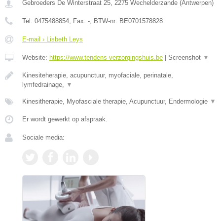
Gebroeders De Winterstraat 25
,
2275
Wechelderzande
(
Antwerpen
)
Tel:
0475488854
, Fax:
-
, BTW-nr:
BE0701578828
E-mail › Lisbeth Leys
Website:
https://www.tendens-verzorgingshuis.be
|
Screenshot
▼
Kinesiteherapie, acupunctuur, myofaciale, perinatale,
lymfedrainage,
▼
Kinesitherapie, Myofasciale therapie, Acupunctuur, Endermologie
▼
Er wordt gewerkt op afspraak.
Sociale media: