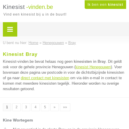
Ik ben een
kinesist
Kinesist
-vinden.be
Vind een kinesist bij u in de buurt!
U bent nu hier:
Home
»
Henegouwen
»
Bray
Kinesist Bray
Kinesist-vinden.be bevat helaas nog geen
kinesisten in Bray
. Dit geldt
ook voor de gehele provincie Henegouwen (
kinesist Henegouwen
). Voer
bovenaan deze pagina uw postcode in voor de dichtstbijzijnde kinesisten
of ga naar
direct contact met kinesisten
om via één e-mail in contact te
komen met meerdere kinesisten tegelijk. Hieronder worden nu overige
resultaten getoond.
1
2
3
4
5
»
»»
Kine Wortegem