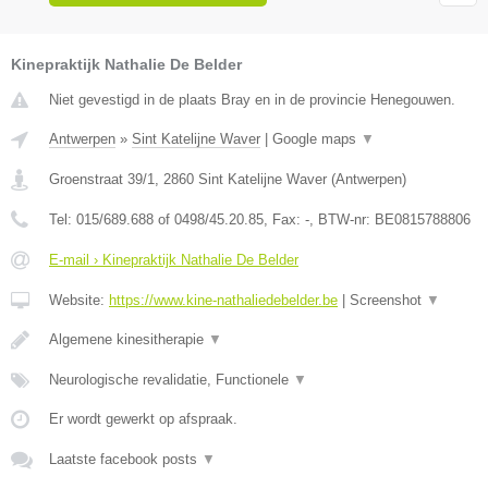
Kinepraktijk Nathalie De Belder
Niet gevestigd in de plaats Bray en in de provincie Henegouwen.
Antwerpen
»
Sint Katelijne Waver
|
Google maps
▼
Groenstraat 39/1
,
2860
Sint Katelijne Waver
(
Antwerpen
)
Tel:
015/689.688 of 0498/45.20.85
, Fax:
-
, BTW-nr:
BE0815788806
E-mail › Kinepraktijk Nathalie De Belder
Website:
https://www.kine-nathaliedebelder.be
|
Screenshot
▼
Algemene kinesitherapie
▼
Neurologische revalidatie, Functionele
▼
Er wordt gewerkt op afspraak.
Laatste facebook posts
▼