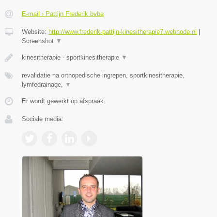
E-mail › Pattijn Frederik bvba
Website:
http://www.frederik-pattijn-kinesitherapie7.webnode.nl
|
Screenshot
▼
kinesitherapie - sportkinesitherapie
▼
revalidatie na orthopedische ingrepen, sportkinesitherapie,
lymfedrainage,
▼
Er wordt gewerkt op afspraak.
Sociale media: