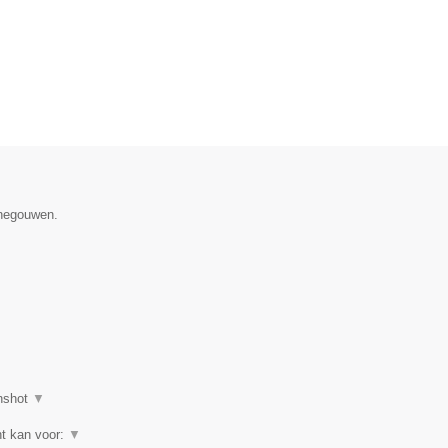
enegouwen.
nshot
▼
ht kan voor:
▼