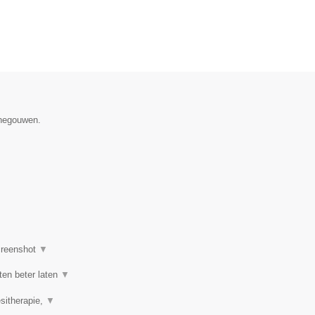
enegouwen.
reenshot
▼
ten beter laten
▼
esitherapie,
▼