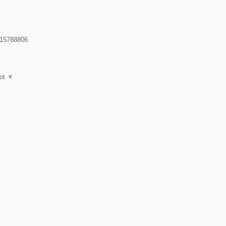
15788806
ot
▼