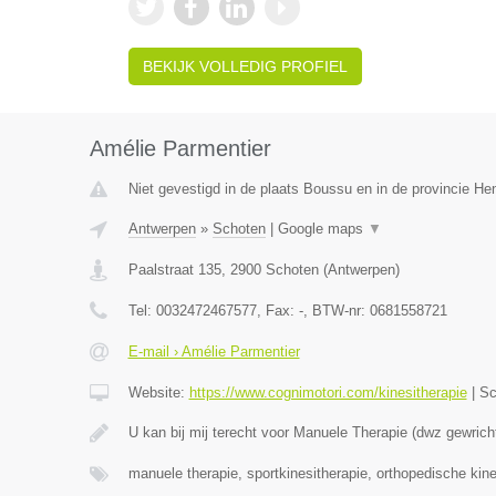
BEKIJK VOLLEDIG PROFIEL
Amélie Parmentier
Niet gevestigd in de plaats Boussu en in de provincie H
Antwerpen
»
Schoten
|
Google maps
▼
Paalstraat 135
,
2900
Schoten
(
Antwerpen
)
Tel:
0032472467577
, Fax:
-
, BTW-nr:
0681558721
E-mail › Amélie Parmentier
Website:
https://www.cognimotori.com/kinesitherapie
|
Sc
U kan bij mij terecht voor Manuele Therapie (dwz gewrich
manuele therapie, sportkinesitherapie, orthopedische kin