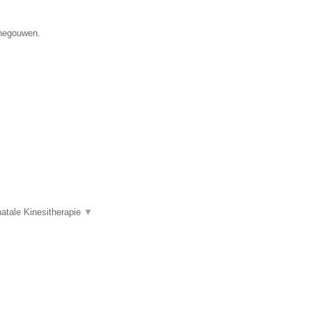
enegouwen.
atale Kinesitherapie
▼