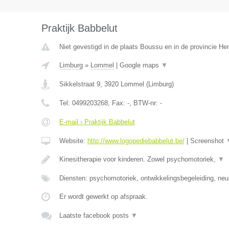
Praktijk Babbelut
Niet gevestigd in de plaats Boussu en in de provincie H
Limburg
»
Lommel
|
Google maps
▼
Sikkelstraat 9
,
3920
Lommel
(
Limburg
)
Tel:
0499203268
, Fax:
-
, BTW-nr:
-
E-mail › Praktijk Babbelut
Website:
http://www.logopediebabbelut.be/
|
Screenshot
Kinesitherapie voor kinderen. Zowel psychomotoriek,
▼
Diensten: psychomotoriek, ontwikkelingsbegeleiding, neu
Er wordt gewerkt op afspraak.
Laatste facebook posts
▼