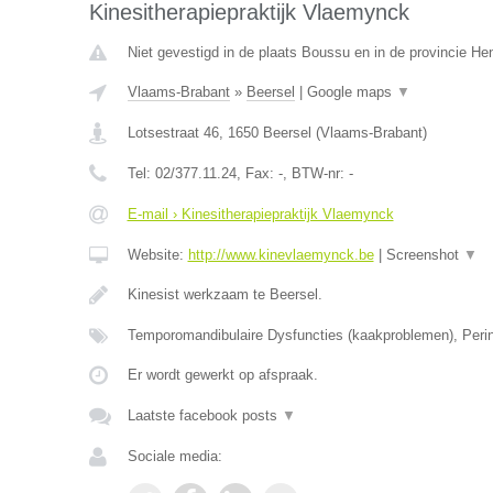
Kinesitherapiepraktijk Vlaemynck
Niet gevestigd in de plaats Boussu en in de provincie H
Vlaams-Brabant
»
Beersel
|
Google maps
▼
Lotsestraat 46
,
1650
Beersel
(
Vlaams-Brabant
)
Tel:
02/377.11.24
, Fax:
-
, BTW-nr:
-
E-mail › Kinesitherapiepraktijk Vlaemynck
Website:
http://www.kinevlaemynck.be
|
Screenshot
▼
Kinesist werkzaam te Beersel.
Temporomandibulaire Dysfuncties (kaakproblemen), Perin
Er wordt gewerkt op afspraak.
Laatste facebook posts
▼
Sociale media: