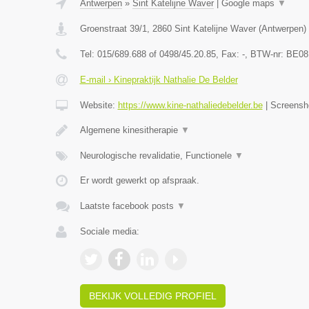
Antwerpen
»
Sint Katelijne Waver
|
Google maps
▼
Groenstraat 39/1
,
2860
Sint Katelijne Waver
(
Antwerpen
)
Tel:
015/689.688 of 0498/45.20.85
, Fax:
-
, BTW-nr:
BE08
E-mail › Kinepraktijk Nathalie De Belder
Website:
https://www.kine-nathaliedebelder.be
|
Screensh
Algemene kinesitherapie
▼
Neurologische revalidatie, Functionele
▼
Er wordt gewerkt op afspraak.
Laatste facebook posts
▼
Sociale media:
BEKIJK VOLLEDIG PROFIEL