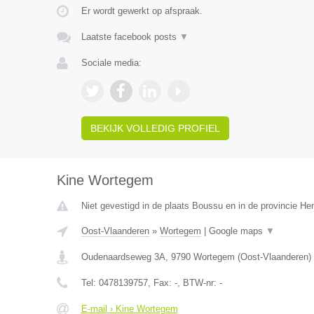
Er wordt gewerkt op afspraak.
Laatste facebook posts
▼
Sociale media:
BEKIJK VOLLEDIG PROFIEL
Kine Wortegem
Niet gevestigd in de plaats Boussu en in de provincie H
Oost-Vlaanderen
»
Wortegem
|
Google maps
▼
Oudenaardseweg 3A
,
9790
Wortegem
(
Oost-Vlaanderen
)
Tel:
0478139757
, Fax:
-
, BTW-nr:
-
E-mail › Kine Wortegem