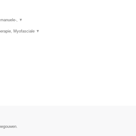
, manuele-,
▼
herapie, Myofasciale
▼
enegouwen.