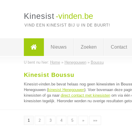
Kinesist
-vinden.be
VIND EEN KINESIST BIJ U IN DE BUURT!
Nieuws
Zoeken
Contact
U bent nu hier:
Home
»
Henegouwen
»
Boussu
Kinesist Boussu
Kinesist-vinden.be bevat helaas nog geen
kinesisten in Bous
Henegouwen (
kinesist Henegouwen
). Voer bovenaan deze pagin
kinesisten of ga naar
direct contact met kinesisten
om via één e
kinesisten tegelijk. Hieronder worden nu overige resultaten get
1
2
3
4
5
»
»»