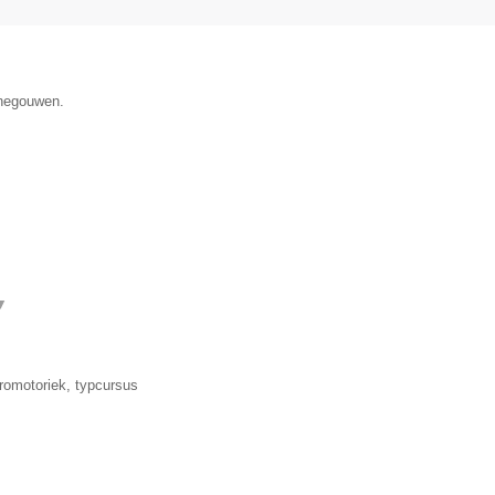
enegouwen.
▼
romotoriek, typcursus