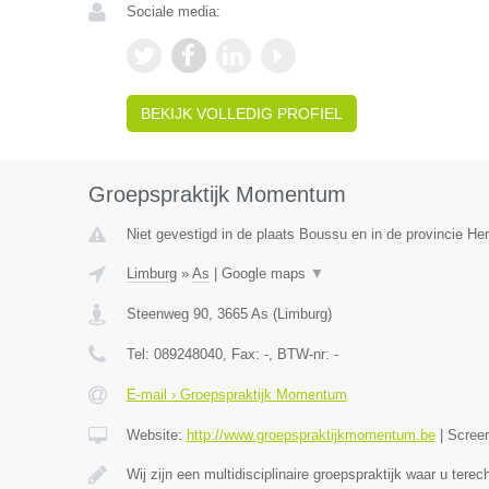
Sociale media:
BEKIJK VOLLEDIG PROFIEL
Groepspraktijk Momentum
Niet gevestigd in de plaats Boussu en in de provincie H
Limburg
»
As
|
Google maps
▼
Steenweg 90
,
3665
As
(
Limburg
)
Tel:
089248040
, Fax:
-
, BTW-nr:
-
E-mail › Groepspraktijk Momentum
Website:
http://www.groepspraktijkmomentum.be
|
Scree
Wij zijn een multidisciplinaire groepspraktijk waar u terec