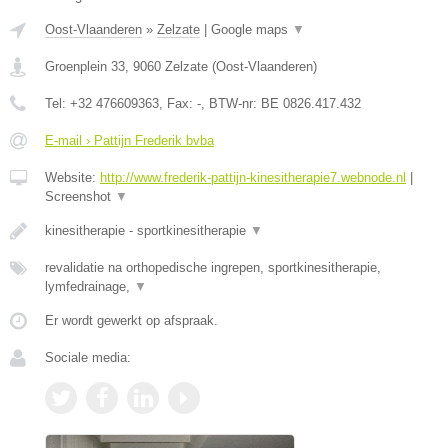
Oost-Vlaanderen
»
Zelzate
|
Google maps
▼
Groenplein 33
,
9060
Zelzate
(
Oost-Vlaanderen
)
Tel:
+32 476609363
, Fax:
-
, BTW-nr:
BE 0826.417.432
E-mail › Pattijn Frederik bvba
Website:
http://www.frederik-pattijn-kinesitherapie7.webnode.nl
|
Screenshot
▼
kinesitherapie - sportkinesitherapie
▼
revalidatie na orthopedische ingrepen, sportkinesitherapie,
lymfedrainage,
▼
Er wordt gewerkt op afspraak.
Sociale media: