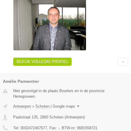
BEKIJK VOLLEDIG PROFIEL
Amélie Parmentier
Niet gevestigd in de plaats Bourlers en in de provincie
Henegouwen.
Antwerpen
»
Schoten
|
Google maps
▼
Paalstraat 135
,
2900
Schoten
(
Antwerpen
)
Tel:
0032472467577
, Fax:
-
, BTW-nr:
0681558721