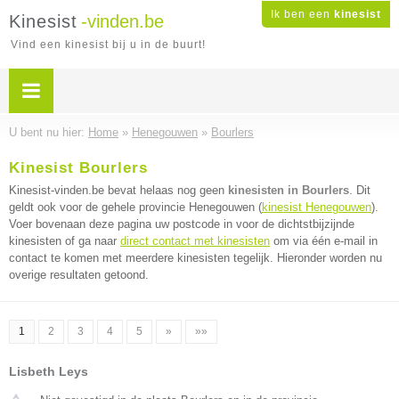
Ik ben een
kinesist
Kinesist
-vinden.be
Vind een kinesist bij u in de buurt!
U bent nu hier:
Home
»
Henegouwen
»
Bourlers
Kinesist Bourlers
Kinesist-vinden.be bevat helaas nog geen
kinesisten in Bourlers
. Dit
geldt ook voor de gehele provincie Henegouwen (
kinesist Henegouwen
).
Voer bovenaan deze pagina uw postcode in voor de dichtstbijzijnde
kinesisten of ga naar
direct contact met kinesisten
om via één e-mail in
contact te komen met meerdere kinesisten tegelijk. Hieronder worden nu
overige resultaten getoond.
1
2
3
4
5
»
»»
Lisbeth Leys