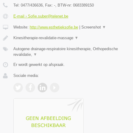
Tel:
0477/436636
, Fax:
-
, BTW-nr:
0683389150
E-mail › Sofie.suber@telenet.be
Website:
http://www.esthetieksofie.be
|
Screenshot
▼
Kinesitherapie-revalidatie-massage
▼
Autogene drainage-respiratoire kinesitherapie, Orthopedische
revalidatie,
▼
Er wordt gewerkt op afspraak.
Sociale media: