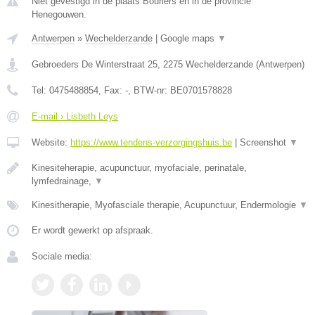
Niet gevestigd in de plaats Bourlers en in de provincie
Henegouwen.
Antwerpen
»
Wechelderzande
|
Google maps
▼
Gebroeders De Winterstraat 25
,
2275
Wechelderzande
(
Antwerpen
)
Tel:
0475488854
, Fax:
-
, BTW-nr:
BE0701578828
E-mail › Lisbeth Leys
Website:
https://www.tendens-verzorgingshuis.be
|
Screenshot
▼
Kinesiteherapie, acupunctuur, myofaciale, perinatale,
lymfedrainage,
▼
Kinesitherapie, Myofasciale therapie, Acupunctuur, Endermologie
▼
Er wordt gewerkt op afspraak.
Sociale media: