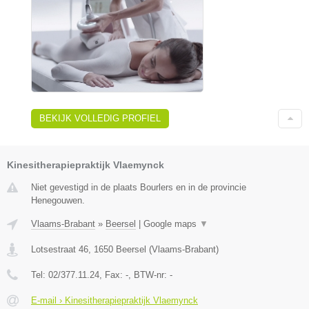
BEKIJK VOLLEDIG PROFIEL
Kinesitherapiepraktijk Vlaemynck
Niet gevestigd in de plaats Bourlers en in de provincie
Henegouwen.
Vlaams-Brabant
»
Beersel
|
Google maps
▼
Lotsestraat 46
,
1650
Beersel
(
Vlaams-Brabant
)
Tel:
02/377.11.24
, Fax:
-
, BTW-nr:
-
E-mail › Kinesitherapiepraktijk Vlaemynck