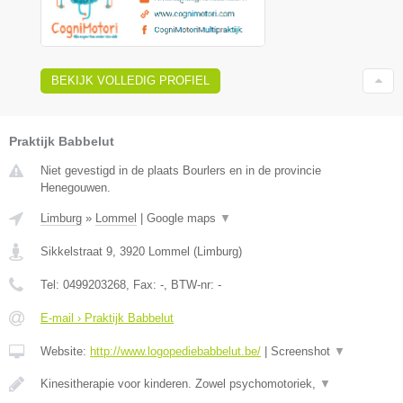
BEKIJK VOLLEDIG PROFIEL
Praktijk Babbelut
Niet gevestigd in de plaats Bourlers en in de provincie
Henegouwen.
Limburg
»
Lommel
|
Google maps
▼
Sikkelstraat 9
,
3920
Lommel
(
Limburg
)
Tel:
0499203268
, Fax:
-
, BTW-nr:
-
E-mail › Praktijk Babbelut
Website:
http://www.logopediebabbelut.be/
|
Screenshot
▼
Kinesitherapie voor kinderen. Zowel psychomotoriek,
▼