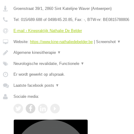
Groenstraat 39/1
,
2860
Sint Katelijne Waver
(
Antwerpen
)
Tel:
015/689.688 of 0498/45.20.85
, Fax:
-
, BTW-nr:
BE0815788806
E-mail › Kinepraktijk Nathalie De Belder
Website:
https://www.kine-nathaliedebelder.be
|
Screenshot
▼
Algemene kinesitherapie
▼
Neurologische revalidatie, Functionele
▼
Er wordt gewerkt op afspraak.
Laatste facebook posts
▼
Sociale media: