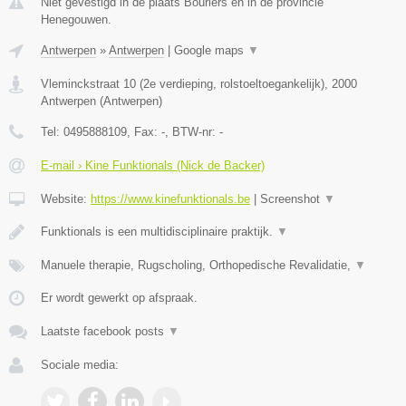
Niet gevestigd in de plaats Bourlers en in de provincie
Henegouwen.
Antwerpen
»
Antwerpen
|
Google maps
▼
Vleminckstraat 10 (2e verdieping, rolstoeltoegankelijk)
,
2000
Antwerpen
(
Antwerpen
)
Tel:
0495888109
, Fax:
-
, BTW-nr:
-
E-mail › Kine Funktionals (Nick de Backer)
Website:
https://www.kinefunktionals.be
|
Screenshot
▼
Funktionals is een multidisciplinaire praktijk.
▼
Manuele therapie, Rugscholing, Orthopedische Revalidatie,
▼
Er wordt gewerkt op afspraak.
Laatste facebook posts
▼
Sociale media: