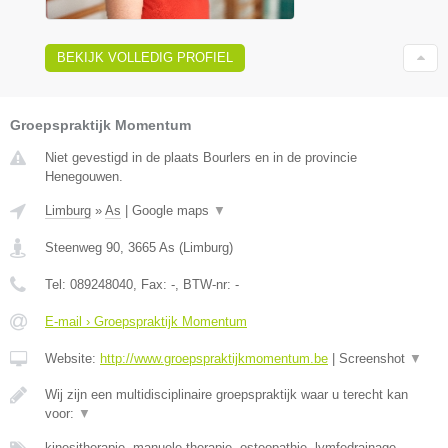
BEKIJK VOLLEDIG PROFIEL
Groepspraktijk Momentum
Niet gevestigd in de plaats Bourlers en in de provincie
Henegouwen.
Limburg
»
As
|
Google maps
▼
Steenweg 90
,
3665
As
(
Limburg
)
Tel:
089248040
, Fax:
-
, BTW-nr:
-
E-mail › Groepspraktijk Momentum
Website:
http://www.groepspraktijkmomentum.be
|
Screenshot
▼
Wij zijn een multidisciplinaire groepspraktijk waar u terecht kan
voor:
▼
kinesitherapie, manuele therapie, osteopathie, lymfedrainage,