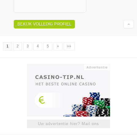
BEKIJK VOLLEDIG PROFIEL
1
2
3
4
5
»
»»
Uw advertentie hier? Mail ons