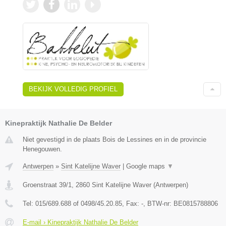
BEKIJK VOLLEDIG PROFIEL
Kinepraktijk Nathalie De Belder
Niet gevestigd in de plaats Bois de Lessines en in de provincie
Henegouwen.
Antwerpen
»
Sint Katelijne Waver
|
Google maps
▼
Groenstraat 39/1
,
2860
Sint Katelijne Waver
(
Antwerpen
)
Tel:
015/689.688 of 0498/45.20.85
, Fax:
-
, BTW-nr:
BE0815788806
E-mail › Kinepraktijk Nathalie De Belder