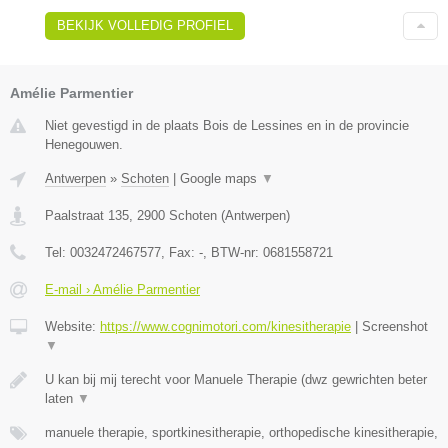
BEKIJK VOLLEDIG PROFIEL
Amélie Parmentier
Niet gevestigd in de plaats Bois de Lessines en in de provincie
Henegouwen.
Antwerpen
»
Schoten
|
Google maps
▼
Paalstraat 135
,
2900
Schoten
(
Antwerpen
)
Tel:
0032472467577
, Fax:
-
, BTW-nr:
0681558721
E-mail › Amélie Parmentier
Website:
https://www.cognimotori.com/kinesitherapie
|
Screenshot
▼
U kan bij mij terecht voor Manuele Therapie (dwz gewrichten beter
laten
▼
manuele therapie, sportkinesitherapie, orthopedische kinesitherapie,