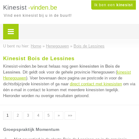
Ik ben een
kinesist
Kinesist
-vinden.be
Vind een kinesist bij u in de buurt!
U bent nu hier:
Home
»
Henegouwen
»
Bois de Lessines
Kinesist Bois de Lessines
Kinesist-vinden.be bevat helaas nog geen
kinesisten in Bois de
Lessines
. Dit geldt ook voor de gehele provincie Henegouwen (
kinesist
Henegouwen
). Voer bovenaan deze pagina uw postcode in voor de
dichtstbijzijnde kinesisten of ga naar
direct contact met kinesisten
om via
één e-mail in contact te komen met meerdere kinesisten tegelijk.
Hieronder worden nu overige resultaten getoond.
1
2
3
4
5
»
»»
Groepspraktijk Momentum