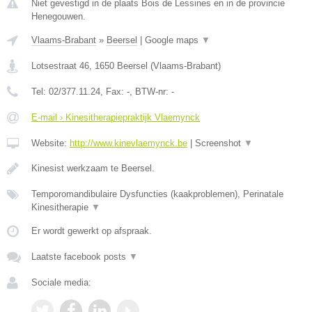
Niet gevestigd in de plaats Bois de Lessines en in de provincie
Henegouwen.
Vlaams-Brabant
»
Beersel
|
Google maps
▼
Lotsestraat 46
,
1650
Beersel
(
Vlaams-Brabant
)
Tel:
02/377.11.24
, Fax:
-
, BTW-nr:
-
E-mail › Kinesitherapiepraktijk Vlaemynck
Website:
http://www.kinevlaemynck.be
|
Screenshot
▼
Kinesist werkzaam te Beersel.
Temporomandibulaire Dysfuncties (kaakproblemen), Perinatale
Kinesitherapie
▼
Er wordt gewerkt op afspraak.
Laatste facebook posts
▼
Sociale media: