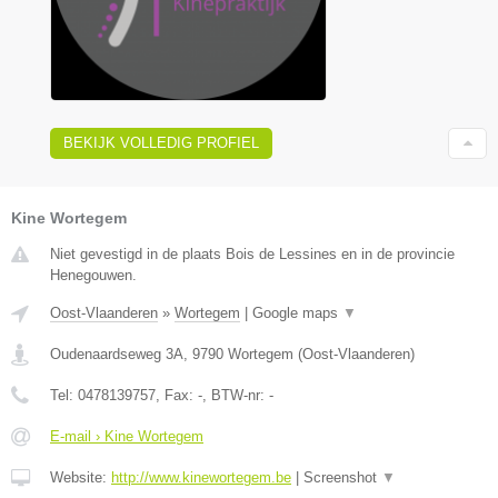
BEKIJK VOLLEDIG PROFIEL
Kine Wortegem
Niet gevestigd in de plaats Bois de Lessines en in de provincie
Henegouwen.
Oost-Vlaanderen
»
Wortegem
|
Google maps
▼
Oudenaardseweg 3A
,
9790
Wortegem
(
Oost-Vlaanderen
)
Tel:
0478139757
, Fax:
-
, BTW-nr:
-
E-mail › Kine Wortegem
Website:
http://www.kinewortegem.be
|
Screenshot
▼