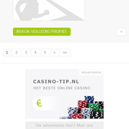
BEKIJK VOLLEDIG PROFIEL
1
2
3
4
5
»
»»
Uw advertentie hier? Mail ons