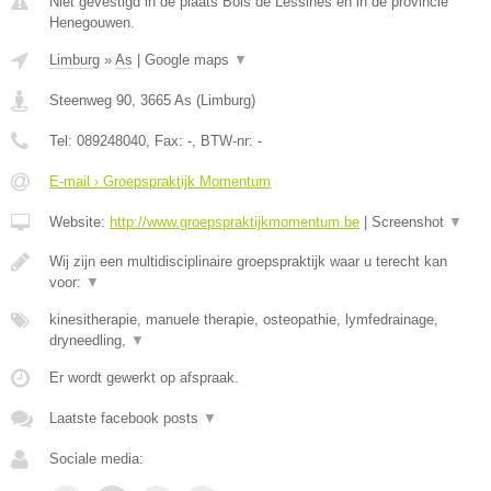
Niet gevestigd in de plaats Bois de Lessines en in de provincie
Henegouwen.
Limburg
»
As
|
Google maps
▼
Steenweg 90
,
3665
As
(
Limburg
)
Tel:
089248040
, Fax:
-
, BTW-nr:
-
E-mail › Groepspraktijk Momentum
Website:
http://www.groepspraktijkmomentum.be
|
Screenshot
▼
Wij zijn een multidisciplinaire groepspraktijk waar u terecht kan
voor:
▼
kinesitherapie, manuele therapie, osteopathie, lymfedrainage,
dryneedling,
▼
Er wordt gewerkt op afspraak.
Laatste facebook posts
▼
Sociale media: