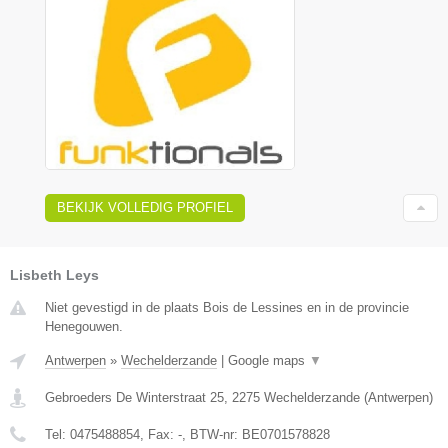
BEKIJK VOLLEDIG PROFIEL
Lisbeth Leys
Niet gevestigd in de plaats Bois de Lessines en in de provincie
Henegouwen.
Antwerpen
»
Wechelderzande
|
Google maps
▼
Gebroeders De Winterstraat 25
,
2275
Wechelderzande
(
Antwerpen
)
Tel:
0475488854
, Fax:
-
, BTW-nr:
BE0701578828