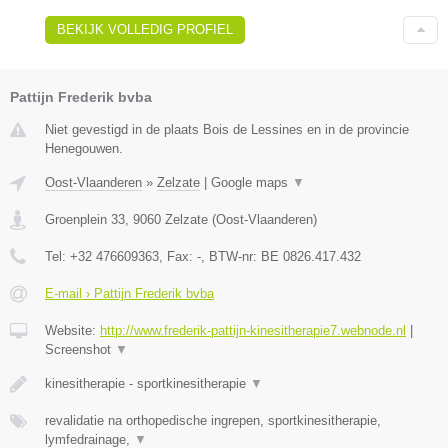
BEKIJK VOLLEDIG PROFIEL
Pattijn Frederik bvba
Niet gevestigd in de plaats Bois de Lessines en in de provincie
Henegouwen.
Oost-Vlaanderen
»
Zelzate
|
Google maps
▼
Groenplein 33
,
9060
Zelzate
(
Oost-Vlaanderen
)
Tel:
+32 476609363
, Fax:
-
, BTW-nr:
BE 0826.417.432
E-mail › Pattijn Frederik bvba
Website:
http://www.frederik-pattijn-kinesitherapie7.webnode.nl
|
Screenshot
▼
kinesitherapie - sportkinesitherapie
▼
revalidatie na orthopedische ingrepen, sportkinesitherapie,
lymfedrainage,
▼