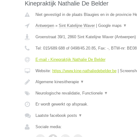
Kinepraktijk Nathalie De Belder
Niet gevestigd in de plaats Blaugies en in de provincie 
Antwerpen
»
Sint Katelijne Waver
|
Google maps
▼
Groenstraat 39/1
,
2860
Sint Katelijne Waver
(
Antwerpen
)
Tel:
015/689.688 of 0498/45.20.85
, Fax:
-
, BTW-nr:
BE08
E-mail › Kinepraktijk Nathalie De Belder
Website:
https://www.kine-nathaliedebelder.be
|
Screensh
Algemene kinesitherapie
▼
Neurologische revalidatie, Functionele
▼
Er wordt gewerkt op afspraak.
Laatste facebook posts
▼
Sociale media: