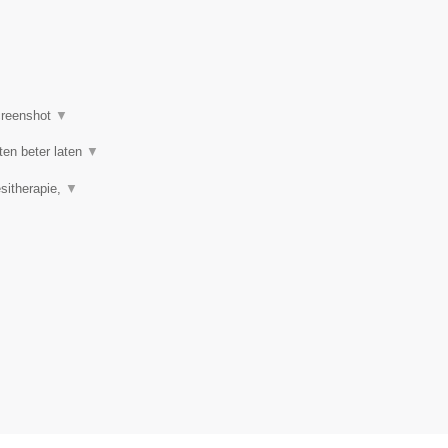
reenshot
▼
ten beter laten
▼
esitherapie,
▼