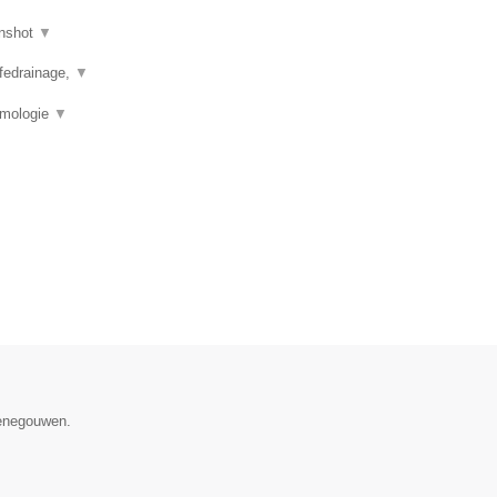
nshot
▼
mfedrainage,
▼
rmologie
▼
Henegouwen.