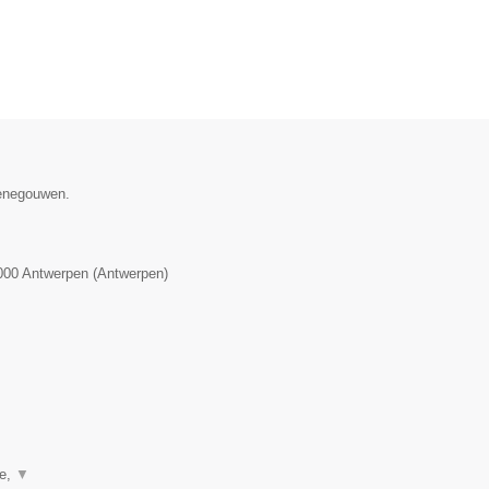
Henegouwen.
000
Antwerpen
(
Antwerpen
)
ie,
▼