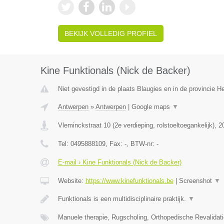
BEKIJK VOLLEDIG PROFIEL
Kine Funktionals (Nick de Backer)
Niet gevestigd in de plaats Blaugies en in de provincie 
Antwerpen
»
Antwerpen
|
Google maps
▼
Vleminckstraat 10 (2e verdieping, rolstoeltoegankelijk)
,
2
Tel:
0495888109
, Fax:
-
, BTW-nr:
-
E-mail › Kine Funktionals (Nick de Backer)
Website:
https://www.kinefunktionals.be
|
Screenshot
▼
Funktionals is een multidisciplinaire praktijk.
▼
Manuele therapie, Rugscholing, Orthopedische Revalidat