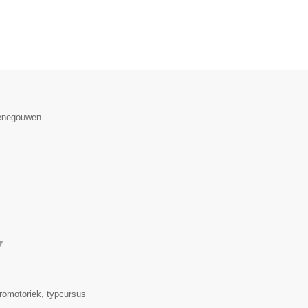
Henegouwen.
▼
romotoriek, typcursus