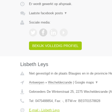
Er wordt gewerkt op afspraak.
Laatste facebook posts
▼
Sociale media:
BEKIJK VOLLEDIG PROFIEL
Lisbeth Leys
Niet gevestigd in de plaats Blaugies en in de provincie 
Antwerpen
»
Wechelderzande
|
Google maps
▼
Gebroeders De Winterstraat 25
,
2275
Wechelderzande
(
A
Tel:
0475488854
, Fax:
-
, BTW-nr:
BE0701578828
E-mail › Lisbeth Leys