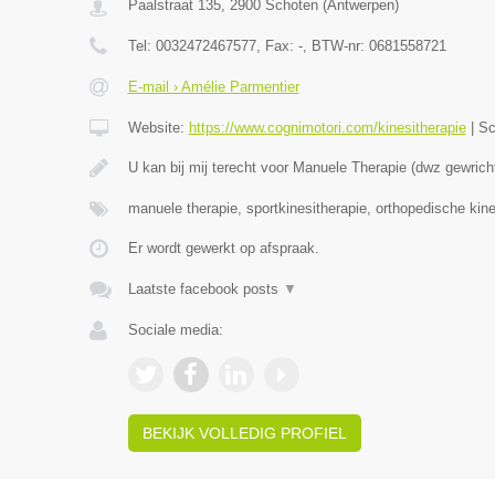
Paalstraat 135
,
2900
Schoten
(
Antwerpen
)
Tel:
0032472467577
, Fax:
-
, BTW-nr:
0681558721
E-mail › Amélie Parmentier
Website:
https://www.cognimotori.com/kinesitherapie
|
Sc
U kan bij mij terecht voor Manuele Therapie (dwz gewrich
manuele therapie, sportkinesitherapie, orthopedische kin
Er wordt gewerkt op afspraak.
Laatste facebook posts
▼
Sociale media:
BEKIJK VOLLEDIG PROFIEL