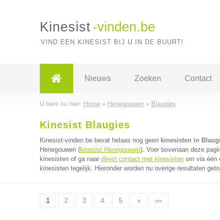
Kinesist
-vinden.be
VIND EEN KINESIST BIJ U IN DE BUURT!
Nieuws
Zoeken
Contact
U bent nu hier:
Home
»
Henegouwen
»
Blaugies
Kinesist Blaugies
Kinesist-vinden.be bevat helaas nog geen
kinesisten in Blaug
Henegouwen (
kinesist Henegouwen
). Voer bovenaan deze pagin
kinesisten of ga naar
direct contact met kinesisten
om via één e
kinesisten tegelijk. Hieronder worden nu overige resultaten get
1
2
3
4
5
»
»»