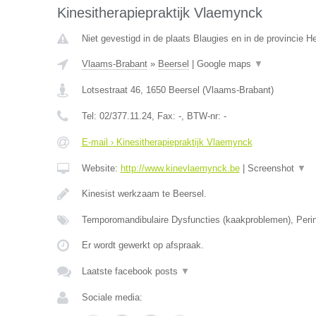
Kinesitherapiepraktijk Vlaemynck
Niet gevestigd in de plaats Blaugies en in de provincie 
Vlaams-Brabant
»
Beersel
|
Google maps
▼
Lotsestraat 46
,
1650
Beersel
(
Vlaams-Brabant
)
Tel:
02/377.11.24
, Fax:
-
, BTW-nr:
-
E-mail › Kinesitherapiepraktijk Vlaemynck
Website:
http://www.kinevlaemynck.be
|
Screenshot
▼
Kinesist werkzaam te Beersel.
Temporomandibulaire Dysfuncties (kaakproblemen), Perin
Er wordt gewerkt op afspraak.
Laatste facebook posts
▼
Sociale media: