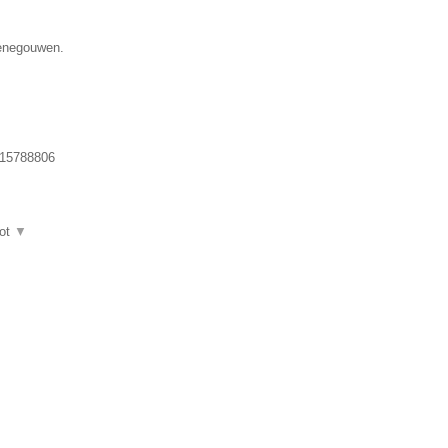
Henegouwen.
15788806
ot
▼