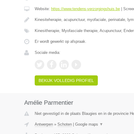
Website:
https://www.tendens-verzorgingshuis.be
|
Scree
Kinesiteherapie, acupunctuur, myofaciale, perinatale, ly
Kinesitherapie, Myofasciale therapie, Acupunctuur, Ende
Er wordt gewerkt op afspraak.
Sociale media:
BEKIJK VOLLEDIG PROFIEL
Amélie Parmentier
Niet gevestigd in de plaats Blaugies en in de provincie 
Antwerpen
»
Schoten
|
Google maps
▼