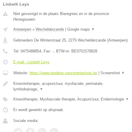
Lisbeth Leys
Niet gevestigd in de plaats Blaregnies en in de provincie
Henegouwen.
Antwerpen
»
Wechelderzande
|
Google maps
▼
Gebroeders De Winterstraat 25
,
2275
Wechelderzande
(
Antwerpen
)
Tel:
0475488854
, Fax:
-
, BTW-nr:
BE0701578828
E-mail › Lisbeth Leys
Website:
https://www.tendens-verzorgingshuis.be
|
Screenshot
▼
Kinesiteherapie, acupunctuur, myofaciale, perinatale,
lymfedrainage,
▼
Kinesitherapie, Myofasciale therapie, Acupunctuur, Endermologie
▼
Er wordt gewerkt op afspraak.
Sociale media: