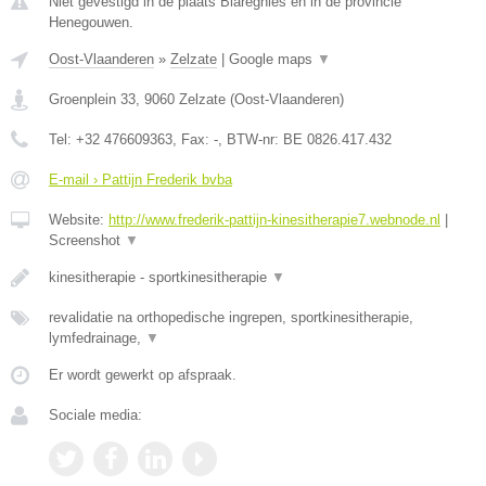
Niet gevestigd in de plaats Blaregnies en in de provincie
Henegouwen.
Oost-Vlaanderen
»
Zelzate
|
Google maps
▼
Groenplein 33
,
9060
Zelzate
(
Oost-Vlaanderen
)
Tel:
+32 476609363
, Fax:
-
, BTW-nr:
BE 0826.417.432
E-mail › Pattijn Frederik bvba
Website:
http://www.frederik-pattijn-kinesitherapie7.webnode.nl
|
Screenshot
▼
kinesitherapie - sportkinesitherapie
▼
revalidatie na orthopedische ingrepen, sportkinesitherapie,
lymfedrainage,
▼
Er wordt gewerkt op afspraak.
Sociale media: