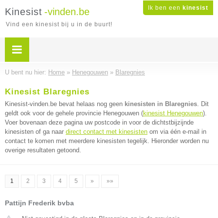
Ik ben een
kinesist
Kinesist
-vinden.be
Vind een kinesist bij u in de buurt!
U bent nu hier:
Home
»
Henegouwen
»
Blaregnies
Kinesist Blaregnies
Kinesist-vinden.be bevat helaas nog geen
kinesisten in Blaregnies
. Dit
geldt ook voor de gehele provincie Henegouwen (
kinesist Henegouwen
).
Voer bovenaan deze pagina uw postcode in voor de dichtstbijzijnde
kinesisten of ga naar
direct contact met kinesisten
om via één e-mail in
contact te komen met meerdere kinesisten tegelijk. Hieronder worden nu
overige resultaten getoond.
1
2
3
4
5
»
»»
Pattijn Frederik bvba