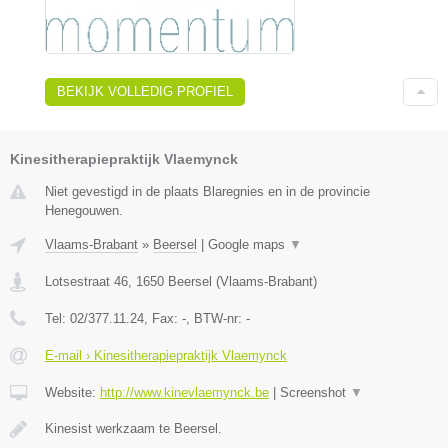
BEKIJK VOLLEDIG PROFIEL
Kinesitherapiepraktijk Vlaemynck
Niet gevestigd in de plaats Blaregnies en in de provincie
Henegouwen.
Vlaams-Brabant
»
Beersel
|
Google maps
▼
Lotsestraat 46
,
1650
Beersel
(
Vlaams-Brabant
)
Tel:
02/377.11.24
, Fax:
-
, BTW-nr:
-
E-mail › Kinesitherapiepraktijk Vlaemynck
Website:
http://www.kinevlaemynck.be
|
Screenshot
▼
Kinesist werkzaam te Beersel.