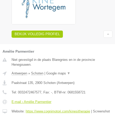
BEKIJK VOLLEDIG PROFIEL
Amélie Parmentier
Niet gevestigd in de plaats Blaregnies en in de provincie
Henegouwen.
Antwerpen
»
Schoten
|
Google maps
▼
Paalstraat 135
,
2900
Schoten
(
Antwerpen
)
Tel:
0032472467577
, Fax:
-
, BTW-nr:
0681558721
E-mail › Amélie Parmentier
Website:
https://www.cognimotori.com/kinesitherapie
|
Screenshot