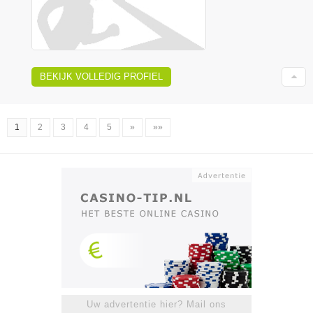
BEKIJK VOLLEDIG PROFIEL
1
2
3
4
5
»
»»
Uw advertentie hier? Mail ons