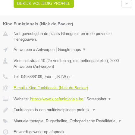
BEKIJK VOLLEDIG PROFIEL
Kine Funktionals (Nick de Backer)
Niet gevestigd in de plaats Blaregnies en in de provincie
Henegouwen.
Antwerpen
»
Antwerpen
|
Google maps
▼
Vleminckstraat 10 (2e verdieping, rolstoeltoegankelijk)
,
2000
Antwerpen
(
Antwerpen
)
Tel:
0495888109
, Fax:
-
, BTW-nr:
-
E-mail › Kine Funktionals (Nick de Backer)
Website:
https://www.kinefunktionals.be
|
Screenshot
▼
Funktionals is een multidisciplinaire praktijk.
▼
Manuele therapie, Rugscholing, Orthopedische Revalidatie,
▼
Er wordt gewerkt op afspraak.