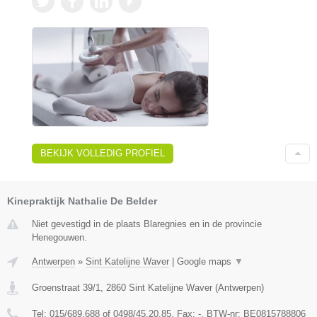
BEKIJK VOLLEDIG PROFIEL
Kinepraktijk Nathalie De Belder
Niet gevestigd in de plaats Blaregnies en in de provincie
Henegouwen.
Antwerpen
»
Sint Katelijne Waver
|
Google maps
▼
Groenstraat 39/1
,
2860
Sint Katelijne Waver
(
Antwerpen
)
Tel:
015/689.688 of 0498/45.20.85
, Fax:
-
, BTW-nr:
BE0815788806