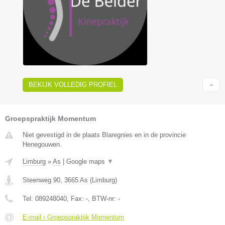
BEKIJK VOLLEDIG PROFIEL
Groepspraktijk Momentum
Niet gevestigd in de plaats Blaregnies en in de provincie
Henegouwen.
Limburg
»
As
|
Google maps
▼
Steenweg 90
,
3665
As
(
Limburg
)
Tel:
089248040
, Fax:
-
, BTW-nr:
-
E-mail › Groepspraktijk Momentum