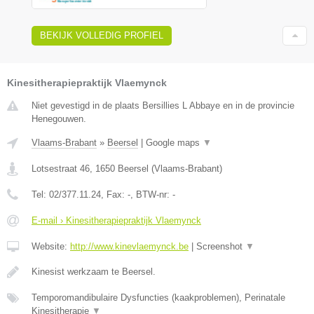
BEKIJK VOLLEDIG PROFIEL
Kinesitherapiepraktijk Vlaemynck
Niet gevestigd in de plaats Bersillies L Abbaye en in de provincie
Henegouwen.
Vlaams-Brabant
»
Beersel
|
Google maps
▼
Lotsestraat 46
,
1650
Beersel
(
Vlaams-Brabant
)
Tel:
02/377.11.24
, Fax:
-
, BTW-nr:
-
E-mail › Kinesitherapiepraktijk Vlaemynck
Website:
http://www.kinevlaemynck.be
|
Screenshot
▼
Kinesist werkzaam te Beersel.
Temporomandibulaire Dysfuncties (kaakproblemen), Perinatale
Kinesitherapie
▼