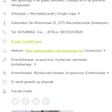
Niet gevestigd in de plaats Bersillies L Abbaye en in de provincie
Henegouwen.
Antwerpen
»
Wechelderzande
|
Google maps
▼
Gebroeders De Winterstraat 25
,
2275
Wechelderzande
(
Antwerpen
)
Tel:
0475488854
, Fax:
-
, BTW-nr:
BE0701578828
E-mail › Lisbeth Leys
Website:
https://www.tendens-verzorgingshuis.be
|
Screenshot
▼
Kinesiteherapie, acupunctuur, myofaciale, perinatale,
lymfedrainage,
▼
Kinesitherapie, Myofasciale therapie, Acupunctuur, Endermologie
▼
Er wordt gewerkt op afspraak.
Sociale media: