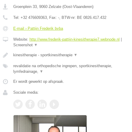
Groenplein 33
,
9060
Zelzate
(
Oost-Vlaanderen
)
Tel:
+32 476609363
, Fax:
-
, BTW-nr:
BE 0826.417.432
E-mail › Pattijn Frederik bvba
Website:
http://www.frederik-pattijn-kinesitherapie7.webnode.nl
|
Screenshot
▼
kinesitherapie - sportkinesitherapie
▼
revalidatie na orthopedische ingrepen, sportkinesitherapie,
lymfedrainage,
▼
Er wordt gewerkt op afspraak.
Sociale media: