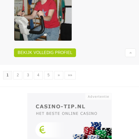
BEKIJK VOLLEDIG PROFIEL
1
2
3
4
5
»
»»