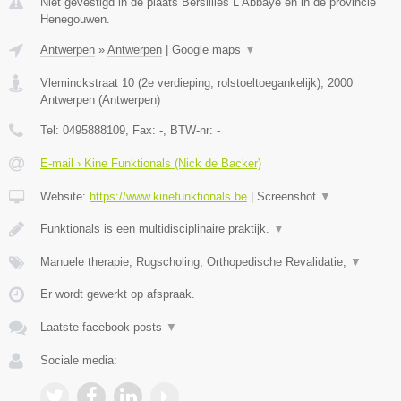
Niet gevestigd in de plaats Bersillies L Abbaye en in de provincie
Henegouwen.
Antwerpen
»
Antwerpen
|
Google maps
▼
Vleminckstraat 10 (2e verdieping, rolstoeltoegankelijk)
,
2000
Antwerpen
(
Antwerpen
)
Tel:
0495888109
, Fax:
-
, BTW-nr:
-
E-mail › Kine Funktionals (Nick de Backer)
Website:
https://www.kinefunktionals.be
|
Screenshot
▼
Funktionals is een multidisciplinaire praktijk.
▼
Manuele therapie, Rugscholing, Orthopedische Revalidatie,
▼
Er wordt gewerkt op afspraak.
Laatste facebook posts
▼
Sociale media: