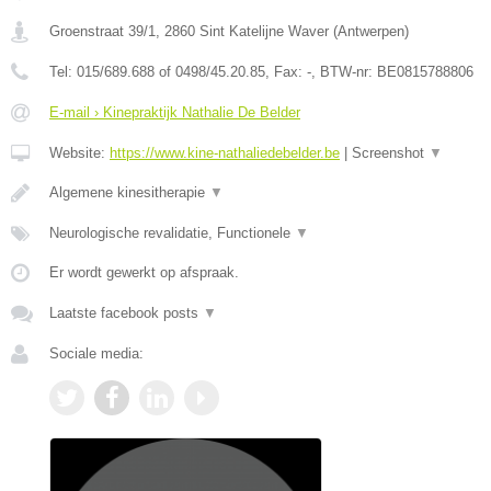
Groenstraat 39/1
,
2860
Sint Katelijne Waver
(
Antwerpen
)
Tel:
015/689.688 of 0498/45.20.85
, Fax:
-
, BTW-nr:
BE0815788806
E-mail › Kinepraktijk Nathalie De Belder
Website:
https://www.kine-nathaliedebelder.be
|
Screenshot
▼
Algemene kinesitherapie
▼
Neurologische revalidatie, Functionele
▼
Er wordt gewerkt op afspraak.
Laatste facebook posts
▼
Sociale media: