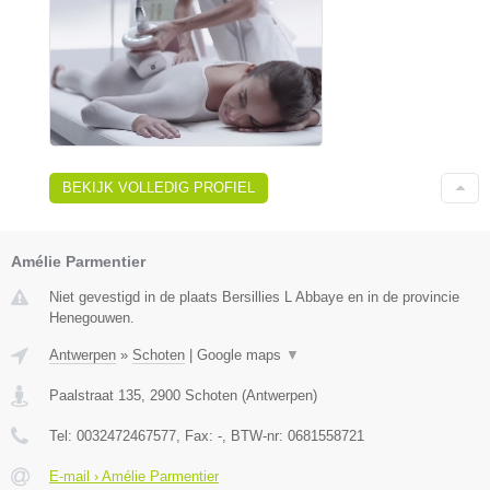
BEKIJK VOLLEDIG PROFIEL
Amélie Parmentier
Niet gevestigd in de plaats Bersillies L Abbaye en in de provincie
Henegouwen.
Antwerpen
»
Schoten
|
Google maps
▼
Paalstraat 135
,
2900
Schoten
(
Antwerpen
)
Tel:
0032472467577
, Fax:
-
, BTW-nr:
0681558721
E-mail › Amélie Parmentier