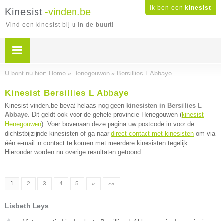
Ik ben een
kinesist
Kinesist
-vinden.be
Vind een kinesist bij u in de buurt!
U bent nu hier:
Home
»
Henegouwen
»
Bersillies L Abbaye
Kinesist Bersillies L Abbaye
Kinesist-vinden.be bevat helaas nog geen
kinesisten in Bersillies L
Abbaye
. Dit geldt ook voor de gehele provincie Henegouwen (
kinesist
Henegouwen
). Voer bovenaan deze pagina uw postcode in voor de
dichtstbijzijnde kinesisten of ga naar
direct contact met kinesisten
om via
één e-mail in contact te komen met meerdere kinesisten tegelijk.
Hieronder worden nu overige resultaten getoond.
1
2
3
4
5
»
»»
Lisbeth Leys