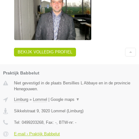
BEKIJK VOLLEDIG PROFIEL
Praktijk Babbelut
Niet gevestigd in de plaats Bersillies L Abbaye en in de provincie
Henegouwen.
Limburg
»
Lommel
|
Google maps
▼
Sikkelstraat 9
,
3920
Lommel
(
Limburg
)
Tel:
0499203268
, Fax:
-
, BTW-nr:
-
E-mail › Praktijk Babbelut