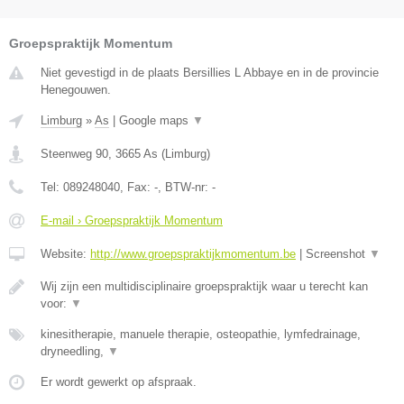
Groepspraktijk Momentum
Niet gevestigd in de plaats Bersillies L Abbaye en in de provincie
Henegouwen.
Limburg
»
As
|
Google maps
▼
Steenweg 90
,
3665
As
(
Limburg
)
Tel:
089248040
, Fax:
-
, BTW-nr:
-
E-mail › Groepspraktijk Momentum
Website:
http://www.groepspraktijkmomentum.be
|
Screenshot
▼
Wij zijn een multidisciplinaire groepspraktijk waar u terecht kan
voor:
▼
kinesitherapie, manuele therapie, osteopathie, lymfedrainage,
dryneedling,
▼
Er wordt gewerkt op afspraak.