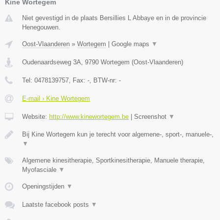
Kine Wortegem
Niet gevestigd in de plaats Bersillies L Abbaye en in de provincie
Henegouwen.
Oost-Vlaanderen
»
Wortegem
|
Google maps
▼
Oudenaardseweg 3A
,
9790
Wortegem
(
Oost-Vlaanderen
)
Tel:
0478139757
, Fax:
-
, BTW-nr:
-
E-mail › Kine Wortegem
Website:
http://www.kinewortegem.be
|
Screenshot
▼
Bij Kine Wortegem kun je terecht voor algemene-, sport-, manuele-,
▼
Algemene kinesitherapie, Sportkinesitherapie, Manuele therapie,
Myofasciale
▼
Openingstijden
▼
Laatste facebook posts
▼