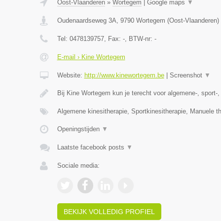
Oost-Vlaanderen
»
Wortegem
|
Google maps
▼
Oudenaardseweg 3A
,
9790
Wortegem
(
Oost-Vlaanderen
)
Tel:
0478139757
, Fax:
-
, BTW-nr:
-
E-mail › Kine Wortegem
Website:
http://www.kinewortegem.be
|
Screenshot
▼
Bij Kine Wortegem kun je terecht voor algemene-, sport-
Algemene kinesitherapie, Sportkinesitherapie, Manuele t
Openingstijden
▼
Laatste facebook posts
▼
Sociale media:
BEKIJK VOLLEDIG PROFIEL