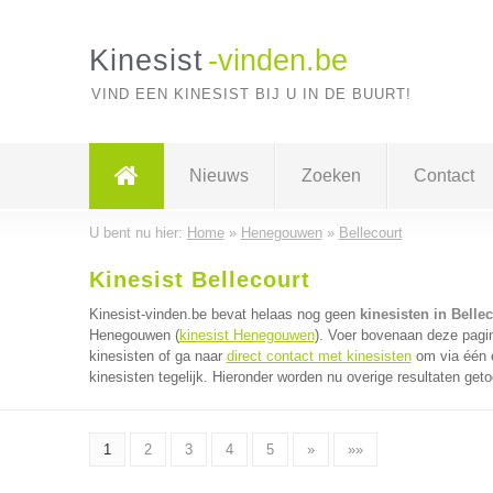
Kinesist
-vinden.be
VIND EEN KINESIST BIJ U IN DE BUURT!
Nieuws
Zoeken
Contact
U bent nu hier:
Home
»
Henegouwen
»
Bellecourt
Kinesist Bellecourt
Kinesist-vinden.be bevat helaas nog geen
kinesisten in Belle
Henegouwen (
kinesist Henegouwen
). Voer bovenaan deze pagin
kinesisten of ga naar
direct contact met kinesisten
om via één e
kinesisten tegelijk. Hieronder worden nu overige resultaten get
1
2
3
4
5
»
»»