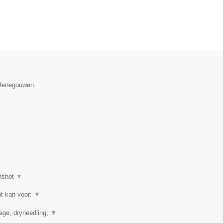
e Henegouwen.
nshot
▼
ht kan voor:
▼
nage, dryneedling,
▼