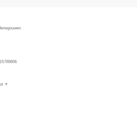
e Henegouwen.
15788806
ot
▼