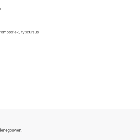
▼
romotoriek, typcursus
e Henegouwen.