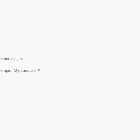
, manuele-,
▼
herapie, Myofasciale
▼