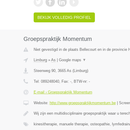
BEKIJK VOLLEDIG PROFIEL
Groepspraktijk Momentum
Niet gevestigd in de plaats Bellecourt en in de provinci
Limburg
»
As
|
Google maps
▼
Steenweg 90
,
3665
As
(
Limburg
)
Tel:
089248040
, Fax:
-
, BTW-nr:
-
E-mail › Groepspraktijk Momentum
Website:
http://www.groepspraktijkmomentum.be
|
Scree
Wij zijn een multidisciplinaire groepspraktijk waar u terec
kinesitherapie, manuele therapie, osteopathie, lymfedrai