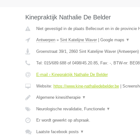
Kinepraktijk Nathalie De Belder
Niet gevestigd in de plaats Bellecourt en in de provinci
Antwerpen
»
Sint Katelijne Waver
|
Google maps
▼
Groenstraat 39/1
,
2860
Sint Katelijne Waver
(
Antwerpen
)
Tel:
015/689.688 of 0498/45.20.85
, Fax:
-
, BTW-nr:
BE08
E-mail › Kinepraktijk Nathalie De Belder
Website:
https://www.kine-nathaliedebelder.be
|
Screensh
Algemene kinesitherapie
▼
Neurologische revalidatie, Functionele
▼
Er wordt gewerkt op afspraak.
Laatste facebook posts
▼