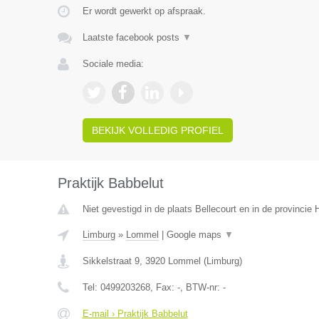
Er wordt gewerkt op afspraak.
Laatste facebook posts
▼
Sociale media:
BEKIJK VOLLEDIG PROFIEL
Praktijk Babbelut
Niet gevestigd in de plaats Bellecourt en in de provinci
Limburg
»
Lommel
|
Google maps
▼
Sikkelstraat 9
,
3920
Lommel
(
Limburg
)
Tel:
0499203268
, Fax:
-
, BTW-nr:
-
E-mail › Praktijk Babbelut