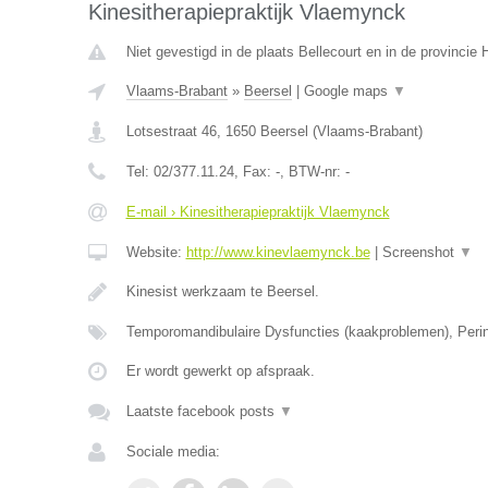
Kinesitherapiepraktijk Vlaemynck
Niet gevestigd in de plaats Bellecourt en in de provinci
Vlaams-Brabant
»
Beersel
|
Google maps
▼
Lotsestraat 46
,
1650
Beersel
(
Vlaams-Brabant
)
Tel:
02/377.11.24
, Fax:
-
, BTW-nr:
-
E-mail › Kinesitherapiepraktijk Vlaemynck
Website:
http://www.kinevlaemynck.be
|
Screenshot
▼
Kinesist werkzaam te Beersel.
Temporomandibulaire Dysfuncties (kaakproblemen), Perin
Er wordt gewerkt op afspraak.
Laatste facebook posts
▼
Sociale media: