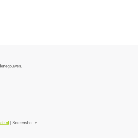
e Henegouwen.
ode.nl
|
Screenshot
▼