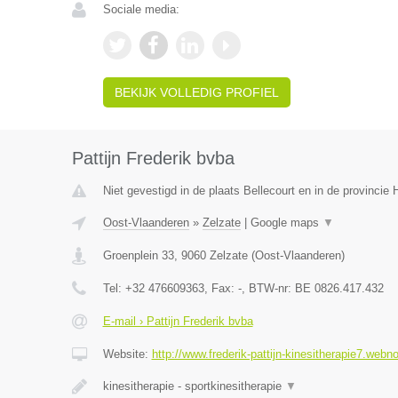
Sociale media:
BEKIJK VOLLEDIG PROFIEL
Pattijn Frederik bvba
Niet gevestigd in de plaats Bellecourt en in de provinci
Oost-Vlaanderen
»
Zelzate
|
Google maps
▼
Groenplein 33
,
9060
Zelzate
(
Oost-Vlaanderen
)
Tel:
+32 476609363
, Fax:
-
, BTW-nr:
BE 0826.417.432
E-mail › Pattijn Frederik bvba
Website:
http://www.frederik-pattijn-kinesitherapie7.webn
kinesitherapie - sportkinesitherapie
▼