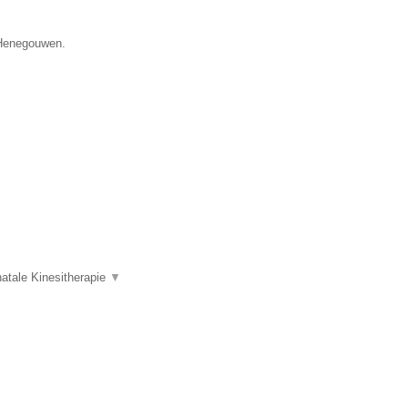
e Henegouwen.
atale Kinesitherapie
▼