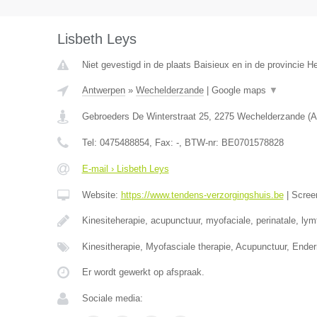
Lisbeth Leys
Niet gevestigd in de plaats Baisieux en in de provincie 
Antwerpen
»
Wechelderzande
|
Google maps
▼
Gebroeders De Winterstraat 25
,
2275
Wechelderzande
(
A
Tel:
0475488854
, Fax:
-
, BTW-nr:
BE0701578828
E-mail › Lisbeth Leys
Website:
https://www.tendens-verzorgingshuis.be
|
Scree
Kinesiteherapie, acupunctuur, myofaciale, perinatale, ly
Kinesitherapie, Myofasciale therapie, Acupunctuur, Ende
Er wordt gewerkt op afspraak.
Sociale media: