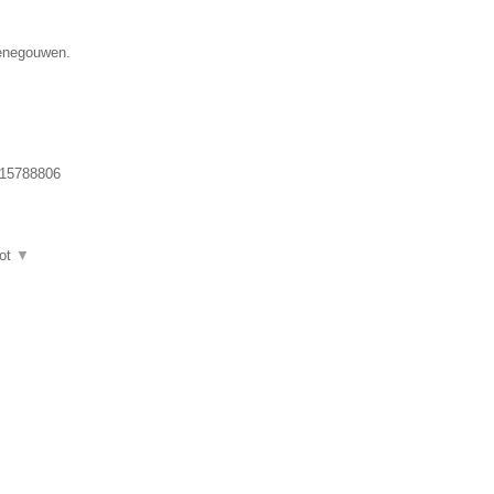
Henegouwen.
15788806
ot
▼