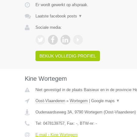
Er wordt gewerkt op afspraak.
Laatste facebook posts
▼
Sociale media:
BEKIJK VOLLEDIG PROFIEL
Kine Wortegem
Niet gevestigd in de plaats Baisieux en in de provincie 
Oost-Vlaanderen
»
Wortegem
|
Google maps
▼
Oudenaardseweg 3A
,
9790
Wortegem
(
Oost-Vlaanderen
)
Tel:
0478139757
, Fax:
-
, BTW-nr:
-
E-mail › Kine Wortegem