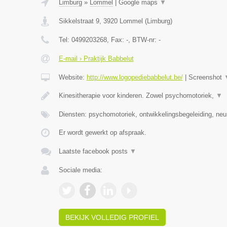
Limburg
»
Lommel
|
Google maps
▼
Sikkelstraat 9
,
3920
Lommel
(
Limburg
)
Tel:
0499203268
, Fax:
-
, BTW-nr:
-
E-mail › Praktijk Babbelut
Website:
http://www.logopediebabbelut.be/
|
Screenshot
Kinesitherapie voor kinderen. Zowel psychomotoriek,
▼
Diensten: psychomotoriek, ontwikkelingsbegeleiding, neu
Er wordt gewerkt op afspraak.
Laatste facebook posts
▼
Sociale media:
BEKIJK VOLLEDIG PROFIEL