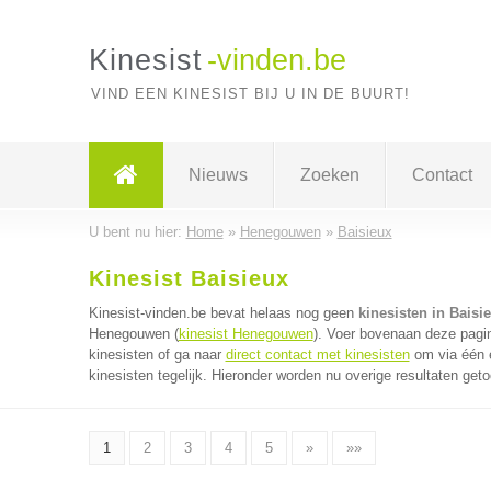
Kinesist
-vinden.be
VIND EEN KINESIST BIJ U IN DE BUURT!
Nieuws
Zoeken
Contact
U bent nu hier:
Home
»
Henegouwen
»
Baisieux
Kinesist Baisieux
Kinesist-vinden.be bevat helaas nog geen
kinesisten in Baisi
Henegouwen (
kinesist Henegouwen
). Voer bovenaan deze pagin
kinesisten of ga naar
direct contact met kinesisten
om via één e
kinesisten tegelijk. Hieronder worden nu overige resultaten get
1
2
3
4
5
»
»»