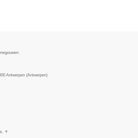
Henegouwen.
000
Antwerpen
(
Antwerpen
)
ie,
▼