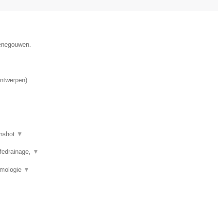
Henegouwen.
ntwerpen
)
nshot
▼
mfedrainage,
▼
rmologie
▼