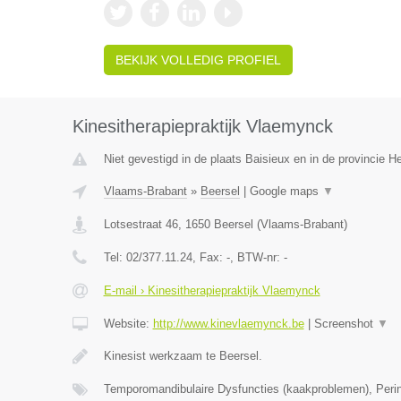
BEKIJK VOLLEDIG PROFIEL
Kinesitherapiepraktijk Vlaemynck
Niet gevestigd in de plaats Baisieux en in de provincie 
Vlaams-Brabant
»
Beersel
|
Google maps
▼
Lotsestraat 46
,
1650
Beersel
(
Vlaams-Brabant
)
Tel:
02/377.11.24
, Fax:
-
, BTW-nr:
-
E-mail › Kinesitherapiepraktijk Vlaemynck
Website:
http://www.kinevlaemynck.be
|
Screenshot
▼
Kinesist werkzaam te Beersel.
Temporomandibulaire Dysfuncties (kaakproblemen), Perin