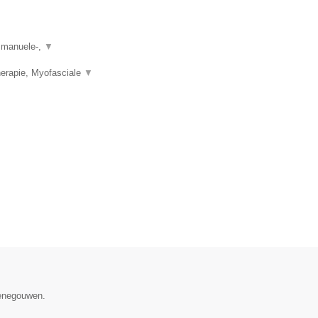
, manuele-,
▼
herapie, Myofasciale
▼
Henegouwen.