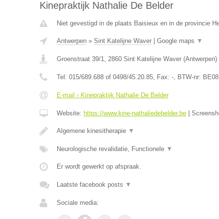
Kinepraktijk Nathalie De Belder
Niet gevestigd in de plaats Baisieux en in de provincie 
Antwerpen
»
Sint Katelijne Waver
|
Google maps
▼
Groenstraat 39/1
,
2860
Sint Katelijne Waver
(
Antwerpen
)
Tel:
015/689.688 of 0498/45.20.85
, Fax:
-
, BTW-nr:
BE08
E-mail › Kinepraktijk Nathalie De Belder
Website:
https://www.kine-nathaliedebelder.be
|
Screensh
Algemene kinesitherapie
▼
Neurologische revalidatie, Functionele
▼
Er wordt gewerkt op afspraak.
Laatste facebook posts
▼
Sociale media: