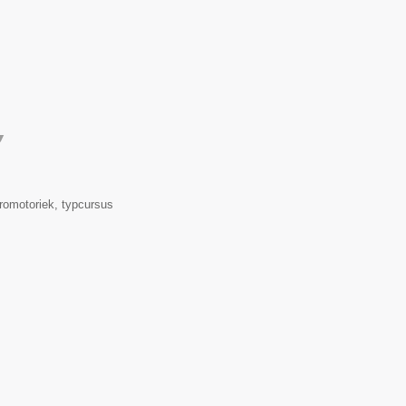
▼
romotoriek, typcursus