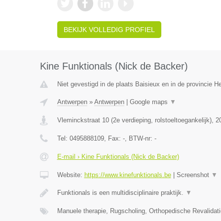
BEKIJK VOLLEDIG PROFIEL
Kine Funktionals (Nick de Backer)
Niet gevestigd in de plaats Baisieux en in de provincie 
Antwerpen
»
Antwerpen
|
Google maps
▼
Vleminckstraat 10 (2e verdieping, rolstoeltoegankelijk)
,
2
Tel:
0495888109
, Fax:
-
, BTW-nr:
-
E-mail › Kine Funktionals (Nick de Backer)
Website:
https://www.kinefunktionals.be
|
Screenshot
▼
Funktionals is een multidisciplinaire praktijk.
▼
Manuele therapie, Rugscholing, Orthopedische Revalidat