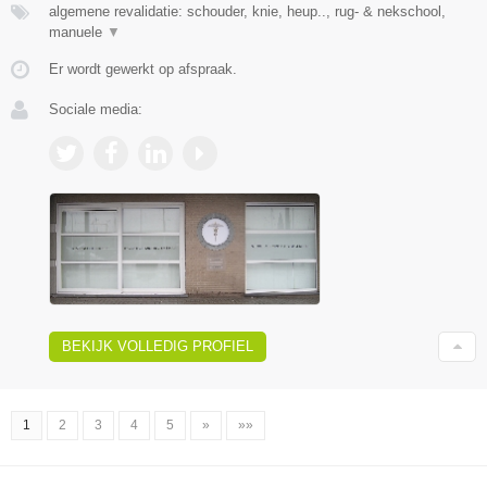
algemene revalidatie: schouder, knie, heup.., rug- & nekschool,
manuele
▼
Er wordt gewerkt op afspraak.
Sociale media:
BEKIJK VOLLEDIG PROFIEL
1
2
3
4
5
»
»»