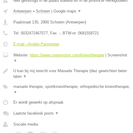
Niet gevestigd in de plaats Bailleul en in de provincie Henegouwen.
Antwerpen
»
Schoten
|
Google maps
▼
Paalstraat 135
,
2900
Schoten
(
Antwerpen
)
Tel:
0032472467577
, Fax:
-
, BTW-nr:
0681558721
E-mail › Amélie Parmentier
Website:
https://www.cognimotori.com/kinesitherapie
|
Screenshot
▼
U kan bij mij terecht voor Manuele Therapie (dwz gewrichten beter
laten
▼
manuele therapie, sportkinesitherapie, orthopedische kinesitherapie,
▼
Er wordt gewerkt op afspraak.
Laatste facebook posts
▼
Sociale media: