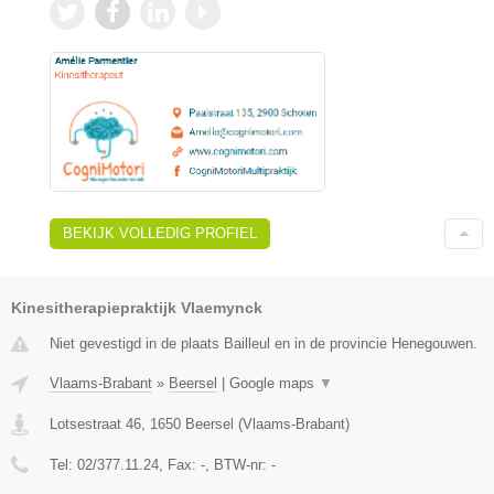
BEKIJK VOLLEDIG PROFIEL
Kinesitherapiepraktijk Vlaemynck
Niet gevestigd in de plaats Bailleul en in de provincie Henegouwen.
Vlaams-Brabant
»
Beersel
|
Google maps
▼
Lotsestraat 46
,
1650
Beersel
(
Vlaams-Brabant
)
Tel:
02/377.11.24
, Fax:
-
, BTW-nr:
-