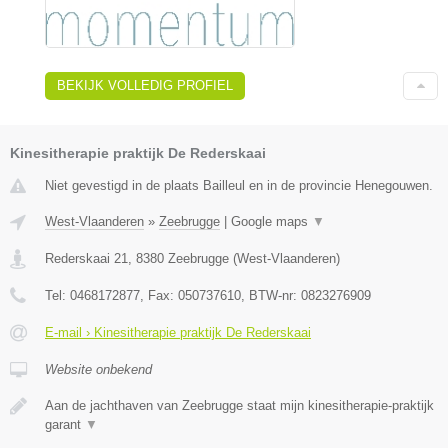
BEKIJK VOLLEDIG PROFIEL
Kinesitherapie praktijk De Rederskaai
Niet gevestigd in de plaats Bailleul en in de provincie Henegouwen.
West-Vlaanderen
»
Zeebrugge
|
Google maps
▼
Rederskaai 21
,
8380
Zeebrugge
(
West-Vlaanderen
)
Tel:
0468172877
, Fax:
050737610
, BTW-nr:
0823276909
E-mail › Kinesitherapie praktijk De Rederskaai
Website onbekend
Aan de jachthaven van Zeebrugge staat mijn kinesitherapie-praktijk
garant
▼