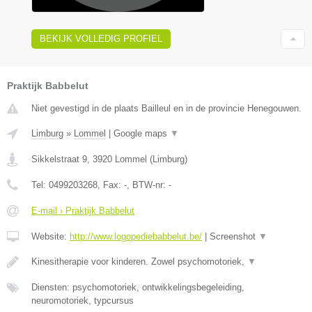
BEKIJK VOLLEDIG PROFIEL
Praktijk Babbelut
Niet gevestigd in de plaats Bailleul en in de provincie Henegouwen.
Limburg
»
Lommel
|
Google maps
▼
Sikkelstraat 9
,
3920
Lommel
(
Limburg
)
Tel:
0499203268
, Fax:
-
, BTW-nr:
-
E-mail › Praktijk Babbelut
Website:
http://www.logopediebabbelut.be/
|
Screenshot
▼
Kinesitherapie voor kinderen. Zowel psychomotoriek,
▼
Diensten: psychomotoriek, ontwikkelingsbegeleiding,
neuromotoriek, typcursus