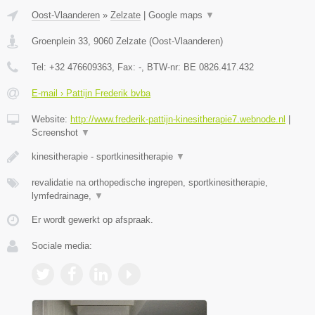
Oost-Vlaanderen
»
Zelzate
|
Google maps
▼
Groenplein 33
,
9060
Zelzate
(
Oost-Vlaanderen
)
Tel:
+32 476609363
, Fax:
-
, BTW-nr:
BE 0826.417.432
E-mail › Pattijn Frederik bvba
Website:
http://www.frederik-pattijn-kinesitherapie7.webnode.nl
|
Screenshot
▼
kinesitherapie - sportkinesitherapie
▼
revalidatie na orthopedische ingrepen, sportkinesitherapie,
lymfedrainage,
▼
Er wordt gewerkt op afspraak.
Sociale media: