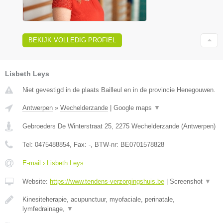
BEKIJK VOLLEDIG PROFIEL
Lisbeth Leys
Niet gevestigd in de plaats Bailleul en in de provincie Henegouwen.
Antwerpen
»
Wechelderzande
|
Google maps
▼
Gebroeders De Winterstraat 25
,
2275
Wechelderzande
(
Antwerpen
)
Tel:
0475488854
, Fax:
-
, BTW-nr:
BE0701578828
E-mail › Lisbeth Leys
Website:
https://www.tendens-verzorgingshuis.be
|
Screenshot
▼
Kinesiteherapie, acupunctuur, myofaciale, perinatale,
lymfedrainage,
▼