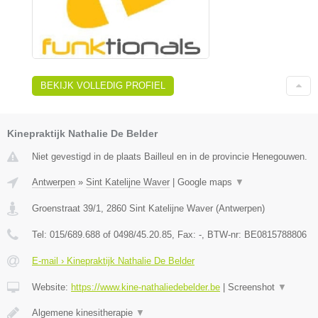
BEKIJK VOLLEDIG PROFIEL
Kinepraktijk Nathalie De Belder
Niet gevestigd in de plaats Bailleul en in de provincie Henegouwen.
Antwerpen
»
Sint Katelijne Waver
|
Google maps
▼
Groenstraat 39/1
,
2860
Sint Katelijne Waver
(
Antwerpen
)
Tel:
015/689.688 of 0498/45.20.85
, Fax:
-
, BTW-nr:
BE0815788806
E-mail › Kinepraktijk Nathalie De Belder
Website:
https://www.kine-nathaliedebelder.be
|
Screenshot
▼
Algemene kinesitherapie
▼