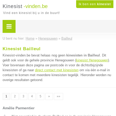
Ik ben een
kinesist
Kinesist
-vinden.be
Vind een kinesist bij u in de buurt!
U bent nu hier:
Home
»
Henegouwen
»
Bailleul
Kinesist Bailleul
Kinesist-vinden.be bevat helaas nog geen
kinesisten in Bailleul
. Dit
geldt ook voor de gehele provincie Henegouwen (
kinesist Henegouwen
).
Voer bovenaan deze pagina uw postcode in voor de dichtstbijzijnde
kinesisten of ga naar
direct contact met kinesisten
om via één e-mail in
contact te komen met meerdere kinesisten tegelijk. Hieronder worden nu
overige resultaten getoond.
1
2
3
4
5
»
»»
Amélie Parmentier