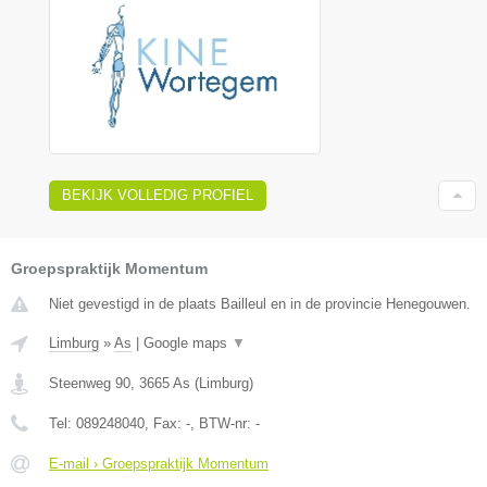
BEKIJK VOLLEDIG PROFIEL
Groepspraktijk Momentum
Niet gevestigd in de plaats Bailleul en in de provincie Henegouwen.
Limburg
»
As
|
Google maps
▼
Steenweg 90
,
3665
As
(
Limburg
)
Tel:
089248040
, Fax:
-
, BTW-nr:
-
E-mail › Groepspraktijk Momentum