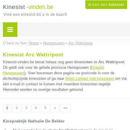
Ik ben een
kinesist
Kinesist
-vinden.be
Vind een kinesist bij u in de buurt!
U bent nu hier:
Home
»
Henegouwen
»
Arc Wattripont
Kinesist Arc Wattripont
Kinesist-vinden.be bevat helaas nog geen
kinesisten in Arc Wattripont
.
Dit geldt ook voor de gehele provincie Henegouwen (
kinesist
Henegouwen
). Voer bovenaan deze pagina uw postcode in voor de
dichtstbijzijnde kinesisten of ga naar
direct contact met kinesisten
om via
één e-mail in contact te komen met meerdere kinesisten tegelijk.
Hieronder worden nu overige resultaten getoond.
1
2
3
4
5
»
»»
Kinepraktijk Nathalie De Belder