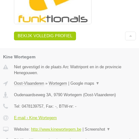
BEKIJK VOLLEDIG PROFIEL
Kine Wortegem
Niet gevestigd in de plaats Arc Wattripont en in de provincie
Henegouwen.
Oost-Vlaanderen
»
Wortegem
|
Google maps
▼
Oudenaardseweg 3A
,
9790
Wortegem
(
Oost-Vlaanderen
)
Tel:
0478139757
, Fax:
-
, BTW-nr:
-
E-mail › Kine Wortegem
Website:
http://www.kinewortegem.be
|
Screenshot
▼