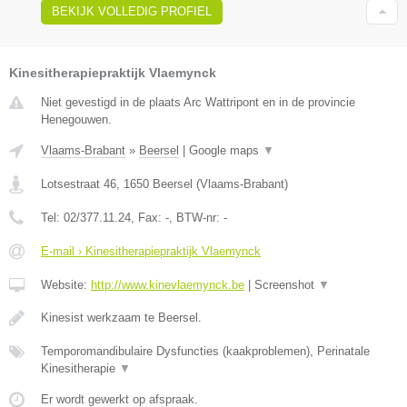
BEKIJK VOLLEDIG PROFIEL
Kinesitherapiepraktijk Vlaemynck
Niet gevestigd in de plaats Arc Wattripont en in de provincie
Henegouwen.
Vlaams-Brabant
»
Beersel
|
Google maps
▼
Lotsestraat 46
,
1650
Beersel
(
Vlaams-Brabant
)
Tel:
02/377.11.24
, Fax:
-
, BTW-nr:
-
E-mail › Kinesitherapiepraktijk Vlaemynck
Website:
http://www.kinevlaemynck.be
|
Screenshot
▼
Kinesist werkzaam te Beersel.
Temporomandibulaire Dysfuncties (kaakproblemen), Perinatale
Kinesitherapie
▼
Er wordt gewerkt op afspraak.