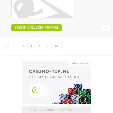
BEKIJK VOLLEDIG PROFIEL
1
2
3
4
5
»
»»
Uw advertentie hier? Mail ons