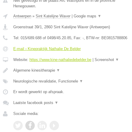
Niet gevestigd in de plaats Arc Wattripont en in de provincie
Henegouwen.
Antwerpen
»
Sint Katelijne Waver
|
Google maps
▼
Groenstraat 39/1
,
2860
Sint Katelijne Waver
(
Antwerpen
)
Tel:
015/689.688 of 0498/45.20.85
, Fax:
-
, BTW-nr:
BE0815788806
E-mail › Kinepraktijk Nathalie De Belder
Website:
https://www.kine-nathaliedebelder.be
|
Screenshot
▼
Algemene kinesitherapie
▼
Neurologische revalidatie, Functionele
▼
Er wordt gewerkt op afspraak.
Laatste facebook posts
▼
Sociale media: