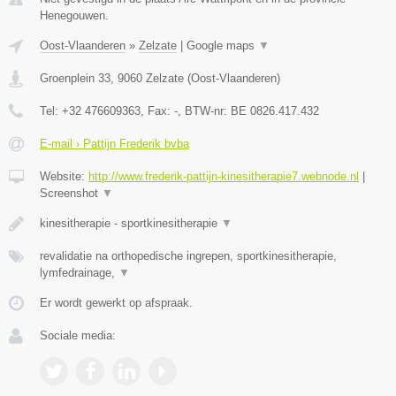
Henegouwen.
Oost-Vlaanderen
»
Zelzate
|
Google maps
▼
Groenplein 33
,
9060
Zelzate
(
Oost-Vlaanderen
)
Tel:
+32 476609363
, Fax:
-
, BTW-nr:
BE 0826.417.432
E-mail › Pattijn Frederik bvba
Website:
http://www.frederik-pattijn-kinesitherapie7.webnode.nl
|
Screenshot
▼
kinesitherapie - sportkinesitherapie
▼
revalidatie na orthopedische ingrepen, sportkinesitherapie,
lymfedrainage,
▼
Er wordt gewerkt op afspraak.
Sociale media: