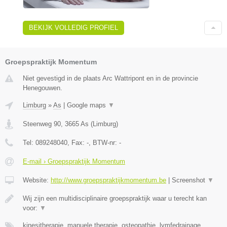
BEKIJK VOLLEDIG PROFIEL
Groepspraktijk Momentum
Niet gevestigd in de plaats Arc Wattripont en in de provincie
Henegouwen.
Limburg
»
As
|
Google maps
▼
Steenweg 90
,
3665
As
(
Limburg
)
Tel:
089248040
, Fax:
-
, BTW-nr:
-
E-mail › Groepspraktijk Momentum
Website:
http://www.groepspraktijkmomentum.be
|
Screenshot
▼
Wij zijn een multidisciplinaire groepspraktijk waar u terecht kan
voor:
▼
kinesitherapie, manuele therapie, osteopathie, lymfedrainage,