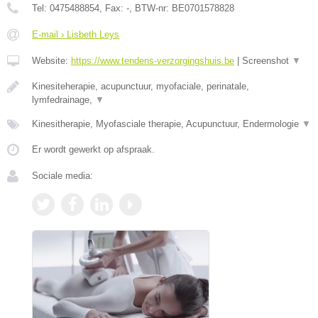
Tel:
0475488854
, Fax:
-
, BTW-nr:
BE0701578828
E-mail › Lisbeth Leys
Website:
https://www.tendens-verzorgingshuis.be
|
Screenshot
▼
Kinesiteherapie, acupunctuur, myofaciale, perinatale,
lymfedrainage,
▼
Kinesitherapie, Myofasciale therapie, Acupunctuur, Endermologie
▼
Er wordt gewerkt op afspraak.
Sociale media: