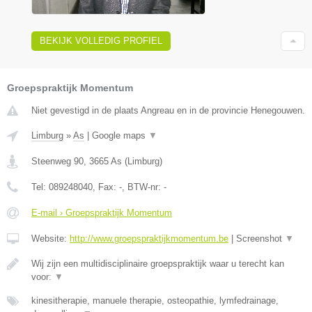
BEKIJK VOLLEDIG PROFIEL
Groepspraktijk Momentum
Niet gevestigd in de plaats Angreau en in de provincie Henegouwen.
Limburg
»
As
|
Google maps
▼
Steenweg 90
,
3665
As
(
Limburg
)
Tel:
089248040
, Fax:
-
, BTW-nr:
-
E-mail › Groepspraktijk Momentum
Website:
http://www.groepspraktijkmomentum.be
|
Screenshot
▼
Wij zijn een multidisciplinaire groepspraktijk waar u terecht kan
voor:
▼
kinesitherapie, manuele therapie, osteopathie, lymfedrainage,