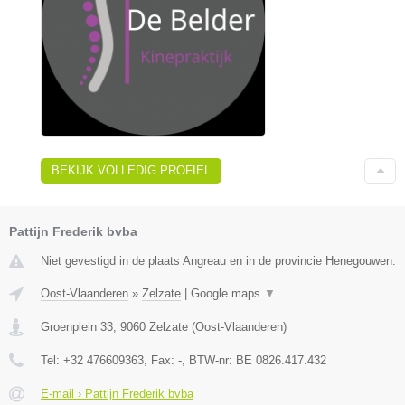
BEKIJK VOLLEDIG PROFIEL
Pattijn Frederik bvba
Niet gevestigd in de plaats Angreau en in de provincie Henegouwen.
Oost-Vlaanderen
»
Zelzate
|
Google maps
▼
Groenplein 33
,
9060
Zelzate
(
Oost-Vlaanderen
)
Tel:
+32 476609363
, Fax:
-
, BTW-nr:
BE 0826.417.432
E-mail › Pattijn Frederik bvba