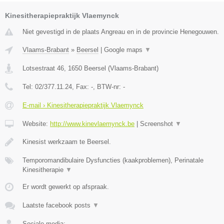
Kinesitherapiepraktijk Vlaemynck
Niet gevestigd in de plaats Angreau en in de provincie Henegouwen.
Vlaams-Brabant
»
Beersel
|
Google maps
▼
Lotsestraat 46
,
1650
Beersel
(
Vlaams-Brabant
)
Tel:
02/377.11.24
, Fax:
-
, BTW-nr:
-
E-mail › Kinesitherapiepraktijk Vlaemynck
Website:
http://www.kinevlaemynck.be
|
Screenshot
▼
Kinesist werkzaam te Beersel.
Temporomandibulaire Dysfuncties (kaakproblemen), Perinatale
Kinesitherapie
▼
Er wordt gewerkt op afspraak.
Laatste facebook posts
▼
Sociale media: