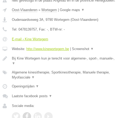
Niet gevestigd in de plaats Angreau en in de provincie Henegouwen.
Oost-Vlaanderen
»
Wortegem
|
Google maps
▼
Oudenaardseweg 3A
,
9790
Wortegem
(
Oost-Vlaanderen
)
Tel:
0478139757
, Fax:
-
, BTW-nr:
-
E-mail › Kine Wortegem
Website:
http://www.kinewortegem.be
|
Screenshot
▼
Bij Kine Wortegem kun je terecht voor algemene-, sport-, manuele-,
▼
Algemene kinesitherapie, Sportkinesitherapie, Manuele therapie,
Myofasciale
▼
Openingstijden
▼
Laatste facebook posts
▼
Sociale media: