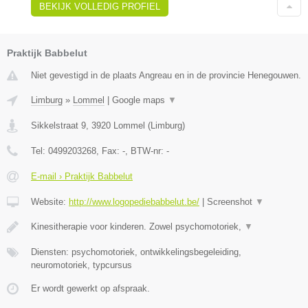
BEKIJK VOLLEDIG PROFIEL
Praktijk Babbelut
Niet gevestigd in de plaats Angreau en in de provincie Henegouwen.
Limburg
»
Lommel
|
Google maps
▼
Sikkelstraat 9
,
3920
Lommel
(
Limburg
)
Tel:
0499203268
, Fax:
-
, BTW-nr:
-
E-mail › Praktijk Babbelut
Website:
http://www.logopediebabbelut.be/
|
Screenshot
▼
Kinesitherapie voor kinderen. Zowel psychomotoriek,
▼
Diensten: psychomotoriek, ontwikkelingsbegeleiding,
neuromotoriek, typcursus
Er wordt gewerkt op afspraak.