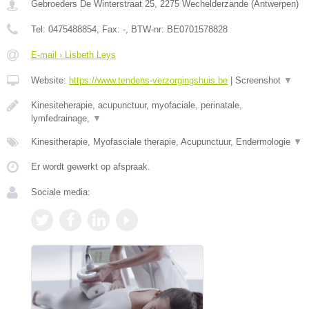
Gebroeders De Winterstraat 25
,
2275
Wechelderzande
(
Antwerpen
)
Tel:
0475488854
, Fax:
-
, BTW-nr:
BE0701578828
E-mail › Lisbeth Leys
Website:
https://www.tendens-verzorgingshuis.be
|
Screenshot
▼
Kinesiteherapie, acupunctuur, myofaciale, perinatale,
lymfedrainage,
▼
Kinesitherapie, Myofasciale therapie, Acupunctuur, Endermologie
▼
Er wordt gewerkt op afspraak.
Sociale media: