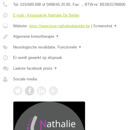
Tel:
015/689.688 of 0498/45.20.85
, Fax:
-
, BTW-nr:
BE0815788806
E-mail › Kinepraktijk Nathalie De Belder
Website:
https://www.kine-nathaliedebelder.be
|
Screenshot
▼
Algemene kinesitherapie
▼
Neurologische revalidatie, Functionele
▼
Er wordt gewerkt op afspraak.
Laatste facebook posts
▼
Sociale media: