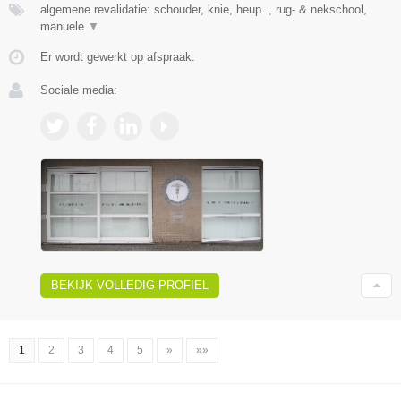
algemene revalidatie: schouder, knie, heup.., rug- & nekschool,
manuele
▼
Er wordt gewerkt op afspraak.
Sociale media:
BEKIJK VOLLEDIG PROFIEL
1
2
3
4
5
»
»»