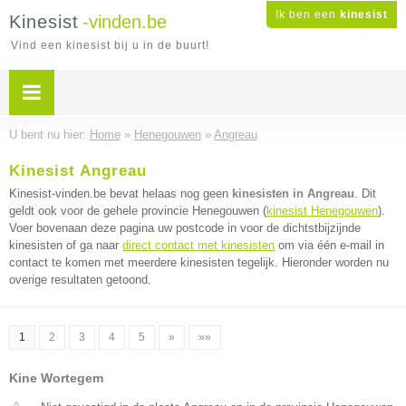
Ik ben een
kinesist
Kinesist
-vinden.be
Vind een kinesist bij u in de buurt!
U bent nu hier:
Home
»
Henegouwen
»
Angreau
Kinesist Angreau
Kinesist-vinden.be bevat helaas nog geen
kinesisten in Angreau
. Dit
geldt ook voor de gehele provincie Henegouwen (
kinesist Henegouwen
).
Voer bovenaan deze pagina uw postcode in voor de dichtstbijzijnde
kinesisten of ga naar
direct contact met kinesisten
om via één e-mail in
contact te komen met meerdere kinesisten tegelijk. Hieronder worden nu
overige resultaten getoond.
1
2
3
4
5
»
»»
Kine Wortegem