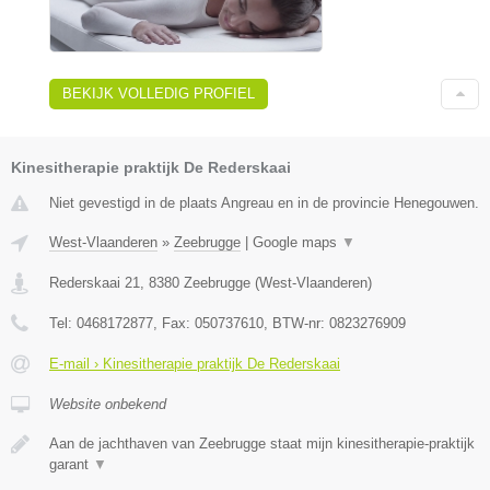
BEKIJK VOLLEDIG PROFIEL
Kinesitherapie praktijk De Rederskaai
Niet gevestigd in de plaats Angreau en in de provincie Henegouwen.
West-Vlaanderen
»
Zeebrugge
|
Google maps
▼
Rederskaai 21
,
8380
Zeebrugge
(
West-Vlaanderen
)
Tel:
0468172877
, Fax:
050737610
, BTW-nr:
0823276909
E-mail › Kinesitherapie praktijk De Rederskaai
Website onbekend
Aan de jachthaven van Zeebrugge staat mijn kinesitherapie-praktijk
garant
▼