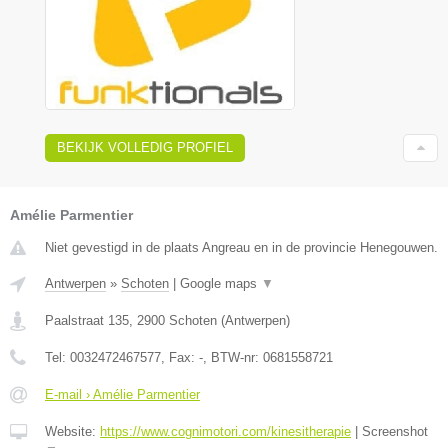
BEKIJK VOLLEDIG PROFIEL
Amélie Parmentier
Niet gevestigd in de plaats Angreau en in de provincie Henegouwen.
Antwerpen
»
Schoten
|
Google maps
▼
Paalstraat 135
,
2900
Schoten
(
Antwerpen
)
Tel:
0032472467577
, Fax:
-
, BTW-nr:
0681558721
E-mail › Amélie Parmentier
Website:
https://www.cognimotori.com/kinesitherapie
|
Screenshot